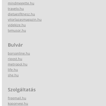
mindmegette.hu
travelo.hu
dietaesfitnesz.hu
vitorlazasmagazin.hu
videkize.hu
tvmusor.hu
Bulvár
borsonline.hu
ripost.hu
metropol.hu
life.hu
she.hu
Szolgáltatás
freemail.hu
koponyeg.hu