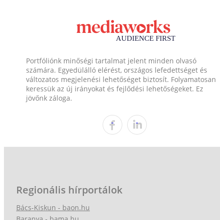
Portfóliónk minőségi tartalmat jelent minden olvasó
számára. Egyedülálló elérést, országos lefedettséget és
változatos megjelenési lehetőséget biztosít. Folyamatosan
keressük az új irányokat és fejlődési lehetőségeket. Ez
jövőnk záloga.
Regionális hírportálok
Bács-Kiskun - baon.hu
Baranya - bama.hu