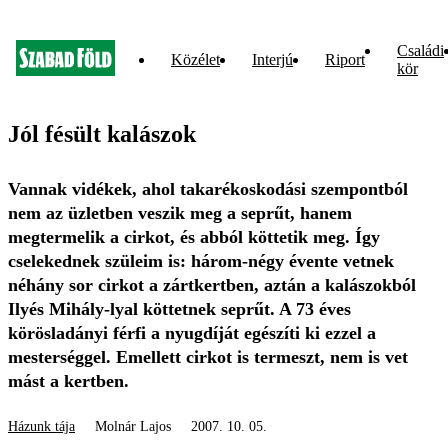
Családi
Közélet
Interjú
Riport
kör
Jól fésült kalászok
Vannak vidékek, ahol takarékoskodási szempontból
nem az üzletben veszik meg a seprűt, hanem
megtermelik a cirkot, és abból köttetik meg. Így
cselekednek szüleim is: három-négy évente vetnek
néhány sor cirkot a zártkertben, aztán a kalászokból
Ilyés Mihály-lyal köttetnek seprűt. A 73 éves
körösladányi férfi a nyugdíját egészíti ki ezzel a
mesterséggel. Emellett cirkot is termeszt, nem is vet
mást a kertben.
Házunk tája
Molnár Lajos
2007. 10. 05.