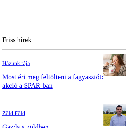
Friss hírek
Házunk tája
Most éri meg feltölteni a fagyasztót:
akció a SPAR-ban
Zöld Föld
Gazda a zöldben