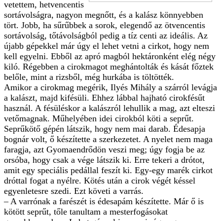
vetettem, hetvencentis
sortávolságra, nagyon megnőtt, és a kalász könnyebben
tört. Jobb, ha sűrűbbek a sorok, elegendő az ötvencentis
sortávolság, tőtávolságból pedig a tíz centi az ideális. Az
újabb gépekkel már úgy el lehet vetni a cirkot, hogy nem
kell egyelni. Ebből az apró magból hektáronként elég négy
kiló. Régebben a cirokmagot meghántolták és kását főztek
belőle, mint a rizsből, még hurkába is töltötték.
Amikor a cirokmag megérik, Ilyés Mihály a szárról levágja
a kalászt, majd kifésüli. Ehhez lábbal hajható cirokfésűt
használ. A fésüléskor a kalászról lehullik a mag, azt elteszi
vetőmagnak. Műhelyében idei cirokból köti a seprűt.
Seprűkötő gépén látszik, hogy nem mai darab. Édesapja
bognár volt, ő készítette a szerkezetet. A nyelet nem maga
faragja, azt Gyomaendrődön veszi meg; úgy fogja be az
orsóba, hogy csak a vége látszik ki. Erre tekeri a drótot,
amit egy speciális pedállal feszít ki. Egy-egy marék cirkot
dróttal fogat a nyélre. Kötés után a cirok végét késsel
egyenletesre szedi. Ezt követi a varrás.
– A varrónak a farészét is édesapám készítette. Már ő is
kötött seprűt, tőle tanultam a mesterfogásokat