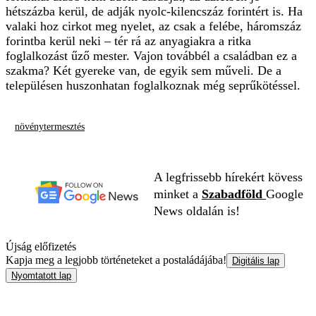
hétszázba kerül, de adják nyolc-kilencszáz forintért is. Ha
valaki hoz cirkot meg nyelet, az csak a felébe, háromszáz
forintba kerül neki – tér rá az anyagiakra a ritka
foglalkozást űző mester. Vajon továbbél a családban ez a
szakma? Két gyereke van, de egyik sem műveli. De a
településen huszonhatan foglalkoznak még seprűkötéssel.
növénytermesztés
A legfrissebb hírekért kövess
minket a
Szabadföld
Google
News oldalán is!
Újság előfizetés
Kapja meg a legjobb történeteket a postaládájába!
Digitális lap
Nyomtatott lap