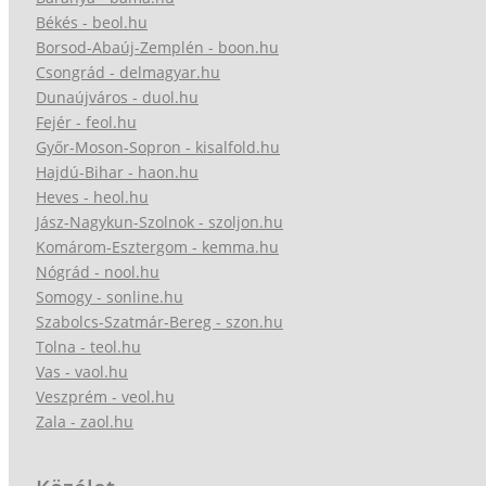
Békés - beol.hu
Borsod-Abaúj-Zemplén - boon.hu
Csongrád - delmagyar.hu
Dunaújváros - duol.hu
Fejér - feol.hu
Győr-Moson-Sopron - kisalfold.hu
Hajdú-Bihar - haon.hu
Heves - heol.hu
Jász-Nagykun-Szolnok - szoljon.hu
Komárom-Esztergom - kemma.hu
Nógrád - nool.hu
Somogy - sonline.hu
Szabolcs-Szatmár-Bereg - szon.hu
Tolna - teol.hu
Vas - vaol.hu
Veszprém - veol.hu
Zala - zaol.hu