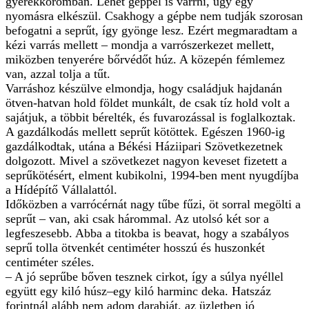
gyerekkoromban. Lehet géppel is varrni, úgy egy
nyomásra elkészül. Csakhogy a gépbe nem tudják szorosan
befogatni a seprűt, így gyönge lesz. Ezért megmaradtam a
kézi varrás mellett – mondja a varrószerkezet mellett,
miközben tenyerére bőrvédőt húz. A közepén fémlemez
van, azzal tolja a tűt.
Varráshoz készülve elmondja, hogy családjuk hajdanán
ötven-hatvan hold földet munkált, de csak tíz hold volt a
sajátjuk, a többit bérelték, és fuvarozással is foglalkoztak.
A gazdálkodás mellett seprűt kötöttek. Egészen 1960-ig
gazdálkodtak, utána a Békési Háziipari Szövetkezetnek
dolgozott. Mivel a szövetkezet nagyon keveset fizetett a
seprűkötésért, elment kubikolni, 1994-ben ment nyugdíjba
a Hídépítő Vállalattól.
Időközben a varrócérnát nagy tűbe fűzi, öt sorral megölti a
seprűt – van, aki csak hárommal. Az utolsó két sor a
legfeszesebb. Abba a titokba is beavat, hogy a szabályos
seprű tolla ötvenkét centiméter hosszú és huszonkét
centiméter széles.
– A jó seprűbe bőven tesznek cirkot, így a súlya nyéllel
együtt egy kiló húsz–egy kiló harminc deka. Hatszáz
forintnál alább nem adom darabját, az üzletben jó