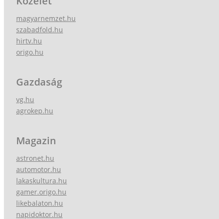
Közélet
magyarnemzet.hu
szabadfold.hu
hirtv.hu
origo.hu
Gazdaság
vg.hu
agrokep.hu
Magazin
astronet.hu
automotor.hu
lakaskultura.hu
gamer.origo.hu
likebalaton.hu
napidoktor.hu