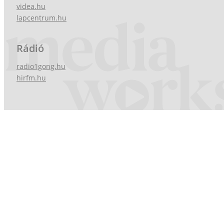
videa.hu
lapcentrum.hu
Rádió
radio1gong.hu
hirfm.hu