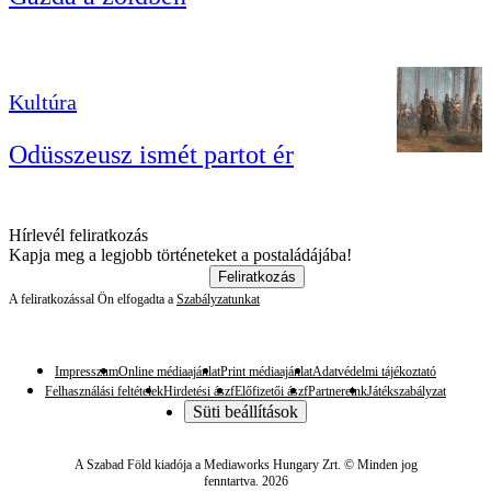
Kultúra
Odüsszeusz ismét partot ér
Hírlevél feliratkozás
Kapja meg a legjobb történeteket a postaládájába!
Feliratkozás
A feliratkozással Ön elfogadta a
Szabályzatunkat
Impresszum
Online médiaajánlat
Print médiaajánlat
Adatvédelmi tájékoztató
Felhasználási feltételek
Hirdetési ászf
Előfizetői ászf
Partnereink
Játékszabályzat
Süti beállítások
A Szabad Föld kiadója a Mediaworks Hungary Zrt. © Minden jog
fenntartva. 2026