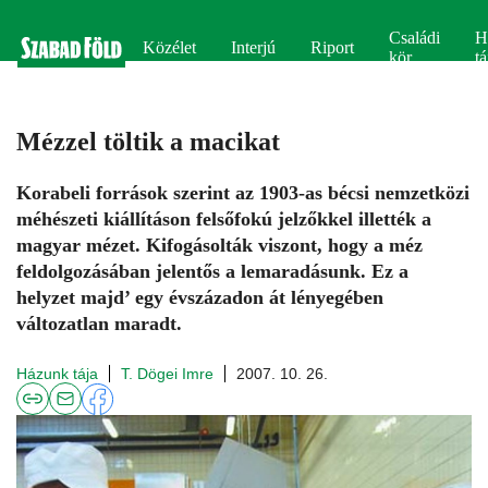
Családi
H
Közélet
Interjú
Riport
kör
tá
Mézzel töltik a macikat
Korabeli források szerint az 1903-as bécsi nemzetközi
méhészeti kiállításon felsőfokú jelzőkkel illették a
magyar mézet. Kifogásolták viszont, hogy a méz
feldolgozásában jelentős a lemaradásunk. Ez a
helyzet majd’ egy évszázadon át lényegében
változatlan maradt.
Házunk tája
T. Dögei Imre
2007. 10. 26.