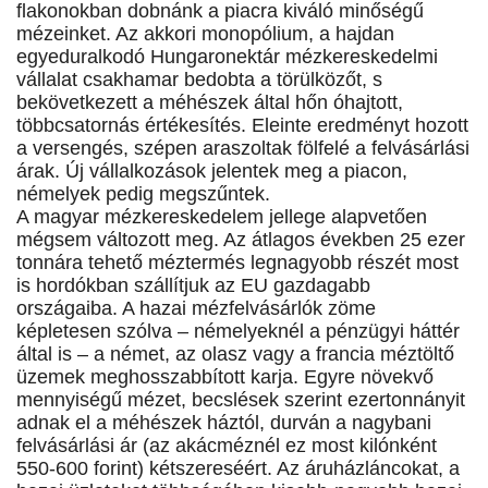
flakonokban dobnánk a piacra kiváló minőségű
mézeinket. Az akkori monopólium, a hajdan
egyeduralkodó Hungaronektár mézkereskedelmi
vállalat csakhamar bedobta a törülközőt, s
bekövetkezett a méhészek által hőn óhajtott,
többcsatornás értékesítés. Eleinte eredményt hozott
a versengés, szépen araszoltak fölfelé a felvásárlási
árak. Új vállalkozások jelentek meg a piacon,
némelyek pedig megszűntek.
A magyar mézkereskedelem jellege alapvetően
mégsem változott meg. Az átlagos években 25 ezer
tonnára tehető méztermés legnagyobb részét most
is hordókban szállítjuk az EU gazdagabb
országaiba. A hazai mézfelvásárlók zöme
képletesen szólva – némelyeknél a pénzügyi háttér
által is – a német, az olasz vagy a francia méztöltő
üzemek meghosszabbított karja. Egyre növekvő
mennyiségű mézet, becslések szerint ezertonnányit
adnak el a méhészek háztól, durván a nagybani
felvásárlási ár (az akácméznél ez most kilónként
550-600 forint) kétszereséért. Az áruházláncokat, a