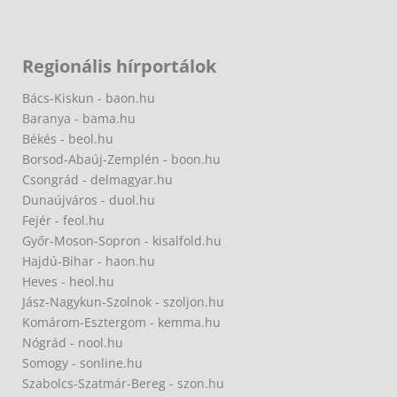
Regionális hírportálok
Bács-Kiskun - baon.hu
Baranya - bama.hu
Békés - beol.hu
Borsod-Abaúj-Zemplén - boon.hu
Csongrád - delmagyar.hu
Dunaújváros - duol.hu
Fejér - feol.hu
Győr-Moson-Sopron - kisalfold.hu
Hajdú-Bihar - haon.hu
Heves - heol.hu
Jász-Nagykun-Szolnok - szoljon.hu
Komárom-Esztergom - kemma.hu
Nógrád - nool.hu
Somogy - sonline.hu
Szabolcs-Szatmár-Bereg - szon.hu