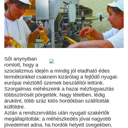
Sőt anynyiban
romlott, hogy a
szocializmus idején a mindig jól eladható édes
termékünkkel csaknem kizárólag a fejlődő nyugat-
európai méztöltő üzemek beszállítói lettünk.
Szorgalmas méhészeink a hazai mézfogyasztás
többszörösét pörgették. Nagy tételben, lédig
áruként, több száz kilós hordókban szállították
külföldre.
Aztán a rendszerváltás után nyugati szakértők
megállapították: a méhészkedés jóval nagyobb
jövedelmet adna, ha hordók helyett üvegekben,