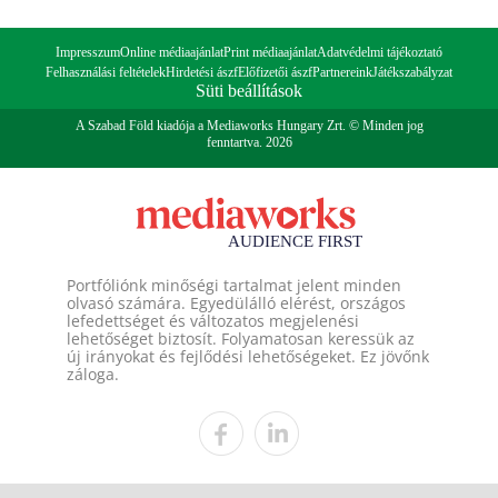
Impresszum
Online médiaajánlat
Print médiaajánlat
Adatvédelmi tájékoztató
Felhasználási feltételek
Hirdetési ászf
Előfizetői ászf
Partnereink
Játékszabályzat
Süti beállítások
A Szabad Föld kiadója a Mediaworks Hungary Zrt. © Minden jog
fenntartva. 2026
Portfóliónk minőségi tartalmat jelent minden
olvasó számára. Egyedülálló elérést, országos
lefedettséget és változatos megjelenési
lehetőséget biztosít. Folyamatosan keressük az
új irányokat és fejlődési lehetőségeket. Ez jövőnk
záloga.