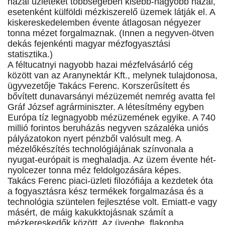
hazai üzleteket többségében kisebb-nagyobb hazai,
esetenként külföldi mézkiszerelő üzemek látják el. A
kiskereskedelemben évente átlagosan négyezer
tonna mézet forgalmaznak. (Innen a negyven-ötven
dekás fejenkénti magyar mézfogyasztási
statisztika.)
A féltucatnyi nagyobb hazai mézfelvásárló cég
között van az Aranynektár Kft., melynek tulajdonosa,
ügyvezetője Takács Ferenc. Korszerűsített és
bővített dunavarsányi mézüzemét nemrég avatta fel
Gráf József agrárminiszter. A létesítmény egyben
Európa tíz legnagyobb mézüzemének egyike. A 740
millió forintos beruházás negyven százaléka uniós
pályázatokon nyert pénzből valósult meg. A
mézelőkészítés technológiájának színvonala a
nyugat-európait is meghaladja. Az üzem évente hét-
nyolcezer tonna méz feldolgozására képes.
Takács Ferenc piaci-üzleti filozófiája a kezdetek óta
a fogyasztásra kész termékek forgalmazása és a
technológia szüntelen fejlesztése volt. Emiatt-e vagy
másért, de máig kakukktojásnak számít a
mézkereskedők között. Az üvegbe, flakonba,