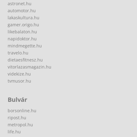
astronet.hu
automotor.hu
lakaskultura.hu
gamer.origo.hu
likebalaton.hu
napidoktor.hu
mindmegette.hu
travelo.hu
dietaesfitnesz.hu
vitorlazasmagazin.hu
videkize.hu
tvmusor.hu
Bulvár
borsonline.hu
ripost.hu
metropol.hu
life.hu