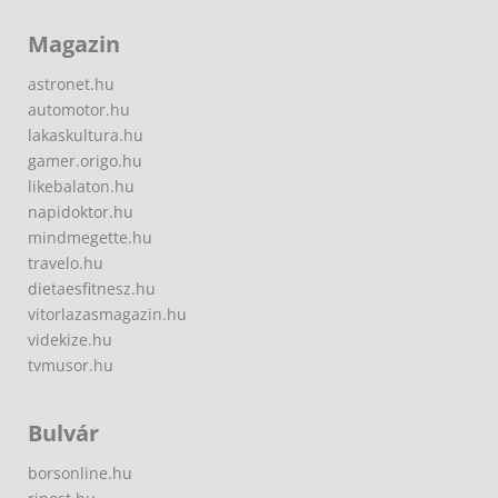
Magazin
astronet.hu
automotor.hu
lakaskultura.hu
gamer.origo.hu
likebalaton.hu
napidoktor.hu
mindmegette.hu
travelo.hu
dietaesfitnesz.hu
vitorlazasmagazin.hu
videkize.hu
tvmusor.hu
Bulvár
borsonline.hu