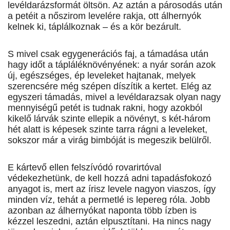
levéldarázsformát öltsön. Az aztán a párosodás után
a petéit a nőszirom levelére rakja, ott álhernyók
kelnek ki, táplálkoznak – és a kör bezárult.
S mivel csak egygenerációs faj, a támadása után
hagy időt a tápláléknövényének: a nyár során azok
új, egészséges, ép leveleket hajtanak, melyek
szerencsére még szépen díszítik a kertet. Elég az
egyszeri támadás, mivel a levéldarazsak olyan nagy
mennyiségű petét is tudnak rakni, hogy azokból
kikelő lárvák szinte ellepik a növényt, s két-három
hét alatt is képesek szinte tarra rágni a leveleket,
sokszor már a virág bimbóját is megeszik belülről.
E kártevő ellen felszívódó rovarirtóval
védekezhetünk, de kell hozzá adni tapadásfokozó
anyagot is, mert az írisz levele nagyon viaszos, így
minden víz, tehát a permetlé is lepereg róla. Jobb
azonban az álhernyókat naponta több ízben is
kézzel leszedni, aztán elpusztítani. Ha nincs nagy