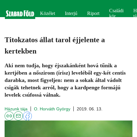
Családi
H
Közélet
Interjú
Riport
kör
tá
Titokzatos állat tarol éjjelente a
kertekben
Aki nem tudja, hogy éjszakánként hová tűnik a
kertjében a nőszirom (írisz) leveléből egy-két centis
darabka, most figyeljen: nem a sokak által vádolt
csigák tehetnek arról, hogy a kardpenge formájú
levelek csúfossá válnak.
Házunk tája
O. Horváth György
2019. 06. 13.