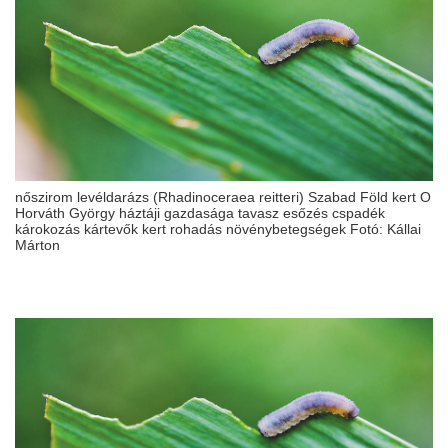
nőszirom levéldarázs (Rhadinoceraea reitteri) Szabad Föld kert O
Horváth György háztáji gazdasága tavasz esőzés cspadék
károkozás kártevők kert rohadás növénybetegségek Fotó: Kállai
Márton