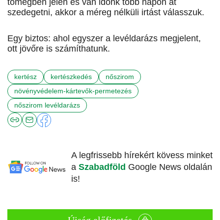
tömegben jelen és van időnk több napon át
szedegetni, akkor a méreg nélküli irtást válasszuk.
Egy biztos: ahol egyszer a levéldarázs megjelent,
ott jövőre is számíthatunk.
kertész
kertészkedés
nőszirom
növényvédelem-kártevők-permetezés
nőszirom levéldarázs
A legfrissebb hírekért kövess minket
a
Szabadföld
Google News oldalán
is!