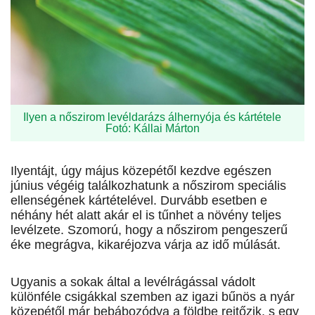
Ilyen a nőszirom levéldarázs álhernyója és kártétele
Fotó: Kállai Márton
Ilyentájt, úgy május közepétől kezdve egészen
június végéig találkozhatunk a nőszirom speciális
ellenségének kártételével. Durvább esetben e
néhány hét alatt akár el is tűnhet a növény teljes
levélzete. Szomorú, hogy a nőszirom pengeszerű
éke megrágva, kikaréjozva várja az idő múlását.
Ugyanis a sokak által a levélrágással vádolt
különféle csigákkal szemben az igazi bűnös a nyár
közepétől már bebábozódva a földbe rejtőzik, s egy