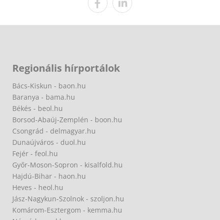
Regionális hírportálok
Bács-Kiskun - baon.hu
Baranya - bama.hu
Békés - beol.hu
Borsod-Abaúj-Zemplén - boon.hu
Csongrád - delmagyar.hu
Dunaújváros - duol.hu
Fejér - feol.hu
Győr-Moson-Sopron - kisalfold.hu
Hajdú-Bihar - haon.hu
Heves - heol.hu
Jász-Nagykun-Szolnok - szoljon.hu
Komárom-Esztergom - kemma.hu