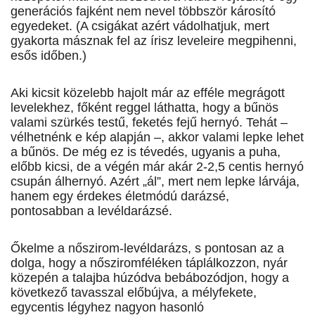
generációs fajként nem nevel többször károsító
egyedeket. (A csigákat azért vádolhatjuk, mert
gyakorta másznak fel az írisz leveleire megpihenni,
esős időben.)
Aki kicsit közelebb hajolt már az efféle megrágott
levelekhez, főként reggel láthatta, hogy a bűnös
valami szürkés testű, feketés fejű hernyó. Tehát –
vélhetnénk e kép alapján –, akkor valami lepke lehet
a bűnös. De még ez is tévedés, ugyanis a puha,
előbb kicsi, de a végén már akár 2-2,5 centis hernyó
csupán álhernyó. Azért „ál”, mert nem lepke lárvája,
hanem egy érdekes életmódú darázsé,
pontosabban a levéldarázsé.
Őkelme a nőszirom-levéldarázs, s pontosan az a
dolga, hogy a nősziromféléken táplálkozzon, nyár
közepén a talajba húzódva bebábozódjon, hogy a
következő tavasszal előbújva, a mélyfekete,
egycentis légyhez nagyon hasonló