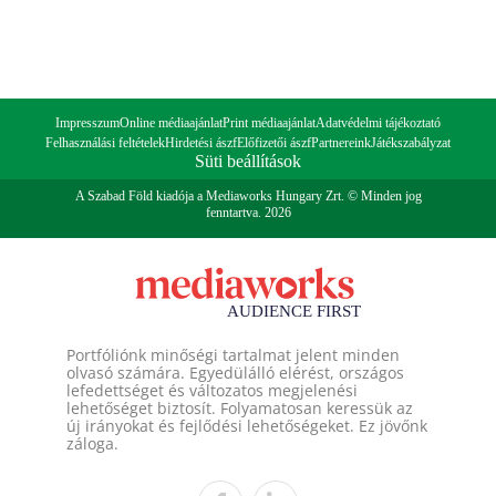
Impresszum
Online médiaajánlat
Print médiaajánlat
Adatvédelmi tájékoztató
Felhasználási feltételek
Hirdetési ászf
Előfizetői ászf
Partnereink
Játékszabályzat
Süti beállítások
A Szabad Föld kiadója a Mediaworks Hungary Zrt. © Minden jog
fenntartva. 2026
Portfóliónk minőségi tartalmat jelent minden
olvasó számára. Egyedülálló elérést, országos
lefedettséget és változatos megjelenési
lehetőséget biztosít. Folyamatosan keressük az
új irányokat és fejlődési lehetőségeket. Ez jövőnk
záloga.