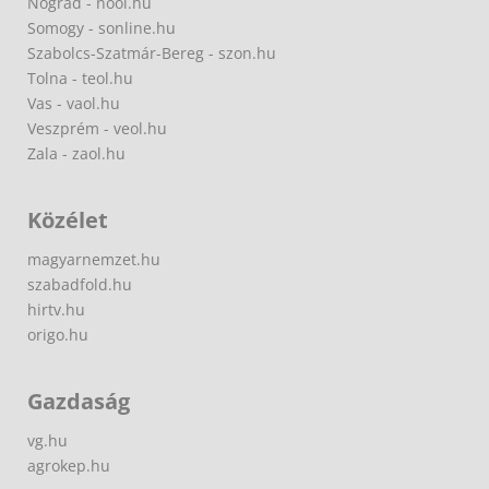
Nógrád - nool.hu
Somogy - sonline.hu
Szabolcs-Szatmár-Bereg - szon.hu
Tolna - teol.hu
Vas - vaol.hu
Veszprém - veol.hu
Zala - zaol.hu
Közélet
magyarnemzet.hu
szabadfold.hu
hirtv.hu
origo.hu
Gazdaság
vg.hu
agrokep.hu