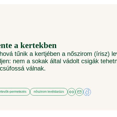
lente a kertekben
ová tűnik a kertjében a nőszirom (írisz) le
jen: nem a sokak által vádolt csigák tehetn
csúfossá válnak.
rtevők-permetezés
nőszirom levéldarázs