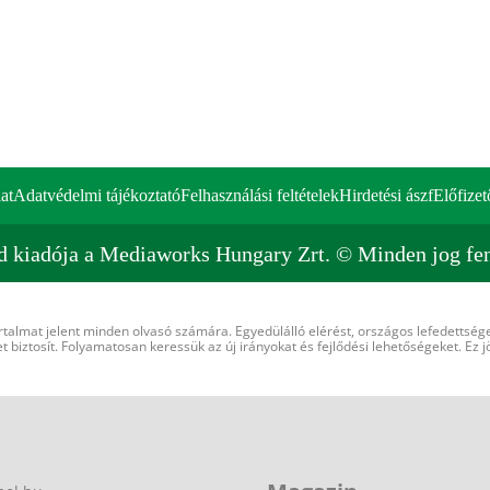
at
Adatvédelmi tájékoztató
Felhasználási feltételek
Hirdetési ászf
Előfizet
d kiadója a Mediaworks Hungary Zrt. © Minden jog fen
rtalmat jelent minden olvasó számára. Egyedülálló elérést, országos lefedettsége
 biztosít. Folyamatosan keressük az új irányokat és fejlődési lehetőségeket. Ez j