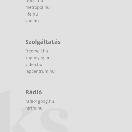
ripost.hu
metropol.hu
life.hu
she.hu
Szolgáltatás
freemail.hu
koponyeg.hu
videa.hu
lapcentrum.hu
Rádió
radio1gong.hu
hirfm.hu