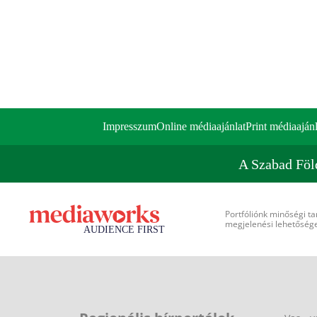
Impresszum
Online médiaajánlat
Print médiaajánl
A Szabad Föl
Portfóliónk minőségi ta
megjelenési lehetőséget