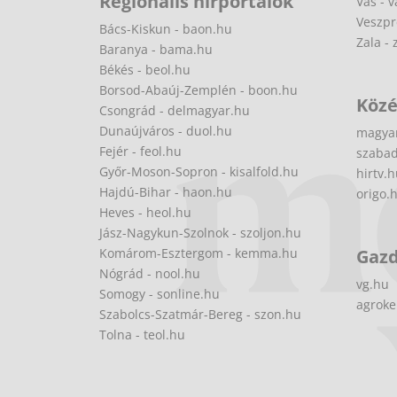
Regionális hírportálok
Vas - v
Veszpr
Bács-Kiskun - baon.hu
Zala - 
Baranya - bama.hu
Békés - beol.hu
Borsod-Abaúj-Zemplén - boon.hu
Közé
Csongrád - delmagyar.hu
Dunaújváros - duol.hu
magya
Fejér - feol.hu
szabad
Győr-Moson-Sopron - kisalfold.hu
hirtv.
Hajdú-Bihar - haon.hu
origo.
Heves - heol.hu
Jász-Nagykun-Szolnok - szoljon.hu
Komárom-Esztergom - kemma.hu
Gaz
Nógrád - nool.hu
vg.hu
Somogy - sonline.hu
agroke
Szabolcs-Szatmár-Bereg - szon.hu
Tolna - teol.hu