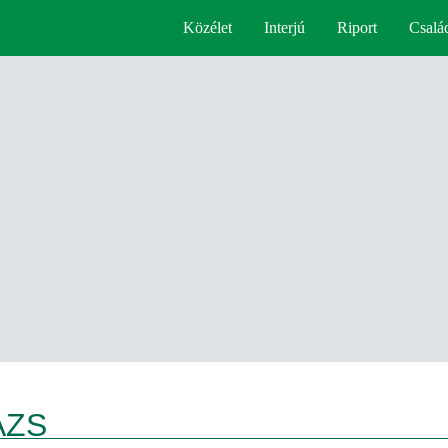
Közélet
Interjú
Riport
Csalá
ÁZS