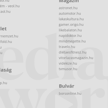
Magazin
aol.hu
ém - veol.hu
astronet.hu
zaol.hu
automotor.hu
lakaskultura.hu
gamer.origo.hu
let
likebalaton.hu
napidoktor.hu
rnemzet.hu
mindmegette.hu
fold.hu
travelo.hu
hu
dietaesfitnesz.hu
hu
vitorlazasmagazin.hu
videkize.hu
daság
tvmusor.hu
p.hu
Bulvár
borsonline.hu