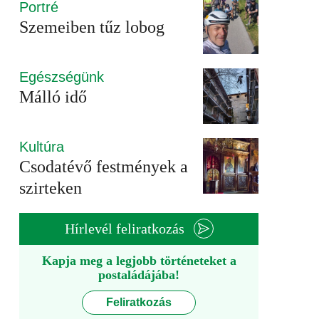
Portré
Szemeiben tűz lobog
Egészségünk
Málló idő
Kultúra
Csodatévő festmények a
szirteken
Hírlevél feliratkozás
Kapja meg a legjobb történeteket a
postaládájába!
Feliratkozás