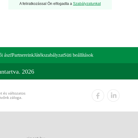
A feliratkozással Ön elfogadta a
Szabályzatunkat
ői ászf
Partnereink
Játékszabályzat
Süti beállítások
ntartva. 2026
t és változatos
övőnk záloga.