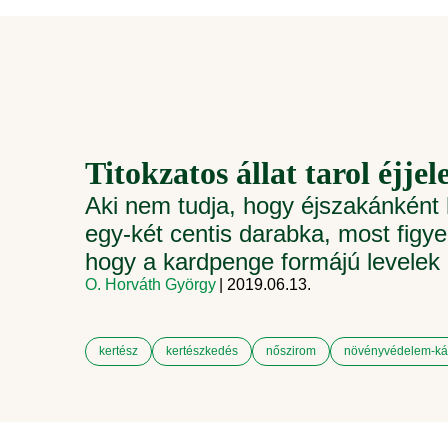
Titokzatos állat tarol éjje
Aki nem tudja, hogy éjszakánként h
egy-két centis darabka, most figyel
hogy a kardpenge formájú levelek 
O. Horváth György
| 2019.06.13.
kertész
kertészkedés
nőszirom
növényvédelem-ká