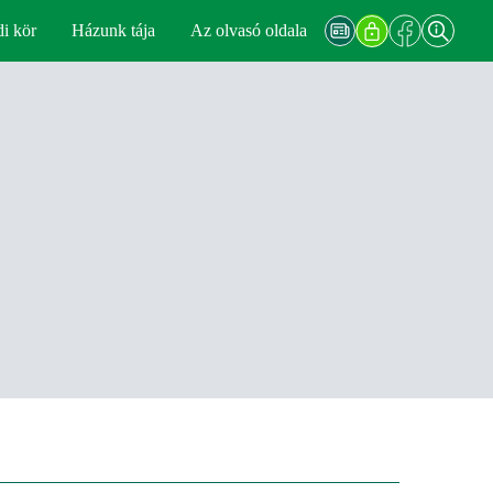
di kör
Házunk tája
Az olvasó oldala