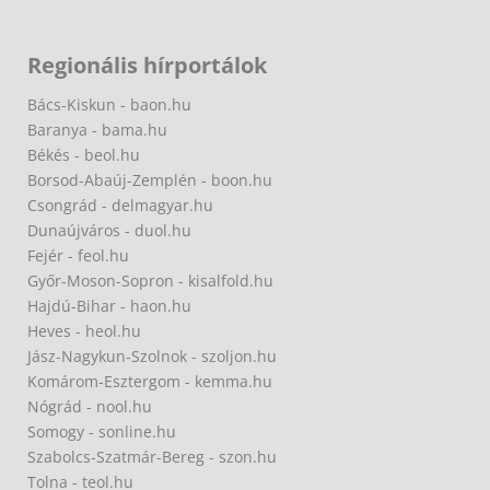
Regionális hírportálok
Bács-Kiskun - baon.hu
Baranya - bama.hu
Békés - beol.hu
Borsod-Abaúj-Zemplén - boon.hu
Csongrád - delmagyar.hu
Dunaújváros - duol.hu
Fejér - feol.hu
Győr-Moson-Sopron - kisalfold.hu
Hajdú-Bihar - haon.hu
Heves - heol.hu
Jász-Nagykun-Szolnok - szoljon.hu
Komárom-Esztergom - kemma.hu
Nógrád - nool.hu
Somogy - sonline.hu
Szabolcs-Szatmár-Bereg - szon.hu
Tolna - teol.hu