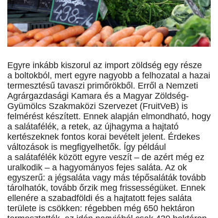
Egyre inkább kiszorul az import zöldség egy része
a boltokból, mert egyre nagyobb a felhozatal a hazai
termesztésű tavaszi primőrökből. Erről a Nemzeti
Agrárgazdasági Kamara és a Magyar Zöldség-
Gyümölcs Szakmaközi Szervezet (FruitVeB) is
felmérést készített. Ennek alapján elmondható, hogy
a salátafélék, a retek, az újhagyma a hajtató
kertészeknek fontos korai bevételt jelent. Érdekes
változások is megfigyelhetők. Így például
a salátafélék között egyre veszít – de azért még ez
uralkodik – a hagyományos fejes saláta. Az ok
egyszerű: a jégsaláta vagy más tépősaláták tovább
tárolhatók, tovább őrzik meg frissességüket. Ennek
ellenére a szabadföldi és a hajtatott fejes saláta
területe is csökken: régebben még 650 hektáron