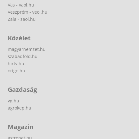
Vas - vaol.hu
Veszprém - veol.hu
Zala - zaol.hu
Közélet
magyarnemzet.hu
szabadfold.hu
hirtv.hu
origo.hu
Gazdaság
vg.hu
agrokep.hu
Magazin
astronet.hu