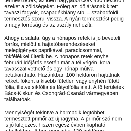
termesztették, az idén nagyjából csak 430 hektáron
ezeket a zöldségeket. Főleg az időjárásnak kitett –
tavaszi fagyok, csapadékhiány stb. – szabadföldi
termesztés szorul vissza. A nyári termesztést pedig
a nagy forróság és az aszály nehezíti.
Ahogy a saláta, úgy a hónapos retek is jó bevételi
forrás, mielőtt a hajtatóberendezéseket
melegigényes paprikával, paradicsommal,
tökfélékkel ültetik be. A hónapos retek enyhe
februári időjárás esetén már a tél végén, kora
tavasszal vethető és egy hónap múlva
betakarítható. Hazánkban 100 hektáron hajtatnak
retket, főként a kisebb fűtetlen vagy enyhén fűtött
fólia, illetve síkfólia és fátyolfólia alatt. A fő területek
Bács-Kiskun és Csongrád-Csanád vármegyében
találhatóak.
Mennyiségét tekintve a harmadik legtöbbet
termesztett primőr az újhagyma. A primőr szó nem
is jó kifejezés, hiszen egész évben kapható