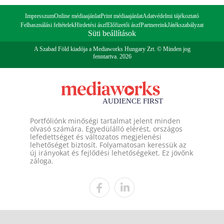
Impresszum
Online médiaajánlat
Print médiaajánlat
Adatvédelmi tájékoztató
Felhasználási feltételek
Hirdetési ászf
Előfizetői ászf
Partnereink
Játékszabályzat
Süti beállítások
A Szabad Föld kiadója a Mediaworks Hungary Zrt. © Minden jog
fenntartva. 2026
Portfóliónk minőségi tartalmat jelent minden
olvasó számára. Egyedülálló elérést, országos
lefedettséget és változatos megjelenési
lehetőséget biztosít. Folyamatosan keressük az
új irányokat és fejlődési lehetőségeket. Ez jövőnk
záloga.