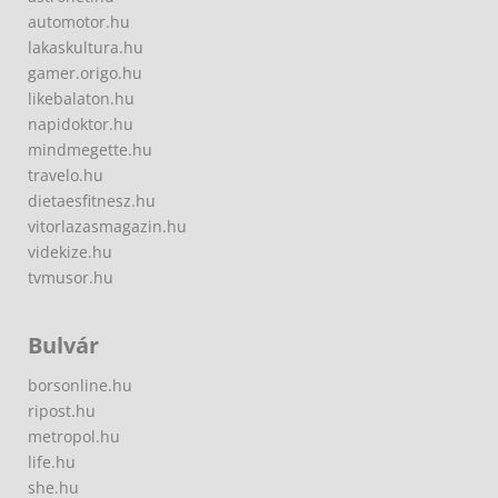
automotor.hu
lakaskultura.hu
gamer.origo.hu
likebalaton.hu
napidoktor.hu
mindmegette.hu
travelo.hu
dietaesfitnesz.hu
vitorlazasmagazin.hu
videkize.hu
tvmusor.hu
Bulvár
borsonline.hu
ripost.hu
metropol.hu
life.hu
she.hu