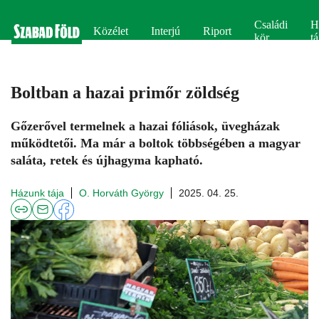
Családi
H
Közélet
Interjú
Riport
kör
tá
Boltban a hazai primőr zöldség
Gőzerővel termelnek a hazai fóliá­sok, üvegházak
működtetői. Ma már a boltok többségében a magyar
saláta, retek és újhagyma kapható.
Házunk tája
O. Horváth György
2025. 04. 25.