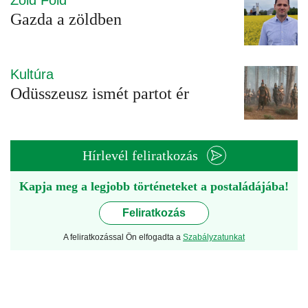
Zöld Föld
Gazda a zöldben
Kultúra
Odüsszeusz ismét partot ér
Hírlevél feliratkozás
Kapja meg a legjobb történeteket a postaládájába!
Feliratkozás
A feliratkozással Ön elfogadta a
Szabályzatunkat