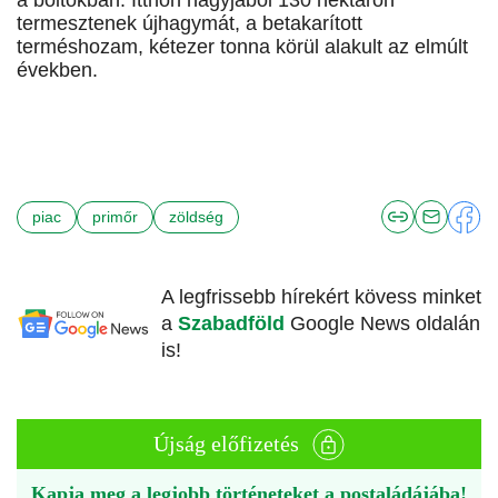
a boltokban. Itthon nagyjából 130 hektáron
termesztenek újhagymát, a betakarított
terméshozam, kétezer tonna körül alakult az elmúlt
években.
piac
primőr
zöldség
A legfrissebb hírekért kövess minket
a
Szabadföld
Google News oldalán
is!
Újság előfizetés
Kapja meg a legjobb történeteket a postaládájába!