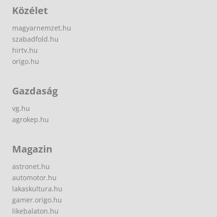
Közélet
magyarnemzet.hu
szabadfold.hu
hirtv.hu
origo.hu
Gazdaság
vg.hu
agrokep.hu
Magazin
astronet.hu
automotor.hu
lakaskultura.hu
gamer.origo.hu
likebalaton.hu