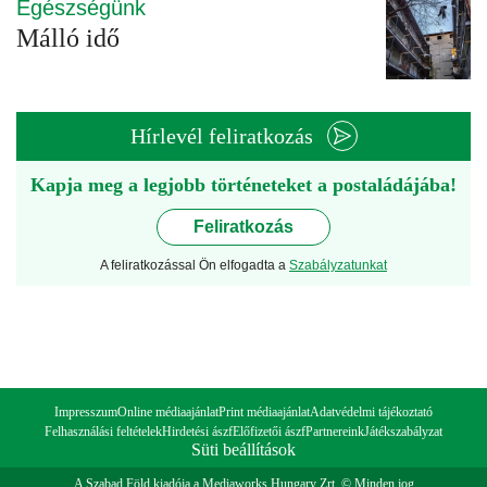
Egészségünk
Málló idő
Hírlevél feliratkozás
Kapja meg a legjobb történeteket a postaládájába!
Feliratkozás
A feliratkozással Ön elfogadta a
Szabályzatunkat
Impresszum
Online médiaajánlat
Print médiaajánlat
Adatvédelmi tájékoztató
Felhasználási feltételek
Hirdetési ászf
Előfizetői ászf
Partnereink
Játékszabályzat
Süti beállítások
A Szabad Föld kiadója a Mediaworks Hungary Zrt. © Minden jog