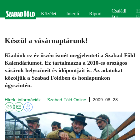
Családi
H
Közélet
Interjú
Riport
kör
tá
Készül a vásárnaptárunk!
Kiadónk ez év őszén ismét megjelenteti a Szabad Föld
Kalendáriumot. Ez tartalmazza a 2010-es országos
vásárok helyszíneit és időpontjait is. Az adatokat
közöljük a Szabad Földben és honlapunkon
úgyszintén.
Hírek, információk
Szabad Föld Online
2009. 08. 28.