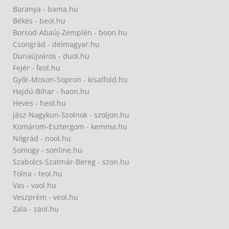
Baranya - bama.hu
Békés - beol.hu
Borsod-Abaúj-Zemplén - boon.hu
Csongrád - delmagyar.hu
Dunaújváros - duol.hu
Fejér - feol.hu
Győr-Moson-Sopron - kisalfold.hu
Hajdú-Bihar - haon.hu
Heves - heol.hu
Jász-Nagykun-Szolnok - szoljon.hu
Komárom-Esztergom - kemma.hu
Nógrád - nool.hu
Somogy - sonline.hu
Szabolcs-Szatmár-Bereg - szon.hu
Tolna - teol.hu
Vas - vaol.hu
Veszprém - veol.hu
Zala - zaol.hu