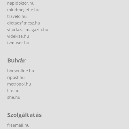
napidoktor.hu
mindmegette.hu
travelo.hu
dietaesfitnesz.hu
vitorlazasmagazin.hu
videkize.hu
tvmusor.hu
Bulvár
borsonline.hu
ripost.hu
metropol.hu
life.hu
she.hu
Szolgáltatás
freemail.hu