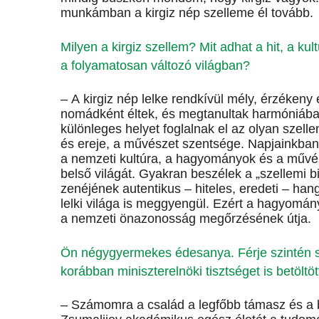
munkámban a kirgiz nép szelleme él tovább.
Milyen a kirgiz szellem? Mit adhat a hit, a k
a folyamatosan változó világban?
– A kirgiz nép lelke rendkívül mély, érzéken
nomádként éltek, és megtanultak harmóniában
különleges helyet foglalnak el az olyan szelle
és ereje, a művészet szentsége. Napjainkban 
a nemzeti kultúra, a hagyományok és a művé
belső világát. Gyakran beszélek a „szellemi b
zenéjének autentikus – hiteles, eredeti – ha
lelki világa is meggyengül. Ezért a hagyom
a nemzeti önazonosság megőrzésének útja.
Ön négygyermekes édesanya. Férje szintén sz
korábban miniszterelnöki tisztséget is betöltö
– Számomra a család a legfőbb támasz és a b