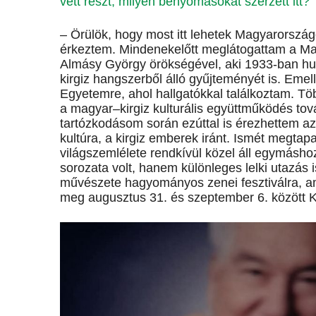
vett részt, milyen benyomásokat szerzett itt?
– Örülök, hogy most itt lehetek Magyarország
érkeztem. Mindenekelőtt meglátogattam a M
Almásy György örökségével, aki 1933-ban hun
kirgiz hangszerből álló gyűjteményét is. Emel
Egyetemre, ahol hallgatókkal találkoztam. Tö
a magyar–kirgiz kulturális együttműködés tov
tartózkodásom során ezúttal is érezhettem az
kultúra, a kirgiz emberek iránt. Ismét megtap
világszemlélete rendkívül közel áll egymásh
sorozata volt, hanem különleges lelki utazá
művészete hagyományos zenei fesztiválra, a
meg augusztus 31. és szeptember 6. között K