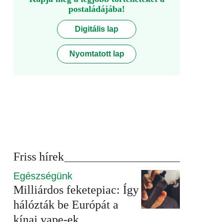
postaládájába!
Digitális lap
Nyomtatott lap
Friss hírek
Egészségünk
Milliárdos feketepiac: Így
hálózták be Európát a
kínai vape-ek