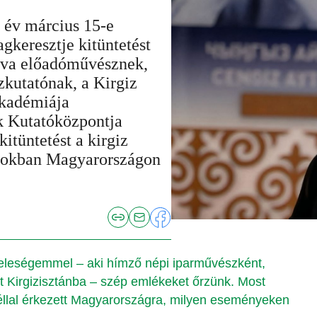
 év március 15-e
keresztje kitüntetést
va előadóművésznek,
zkutatónak, a Kirgiz
kadémiája
 Kutatóközpontja
itüntetést a kirgiz
apokban Magyarországon
a feleségemmel – aki hímző népi iparművészként,
 Kirgizisztánba – szép emlékeket őrzünk. Most
éllal érkezett Magyarországra, milyen eseményeken