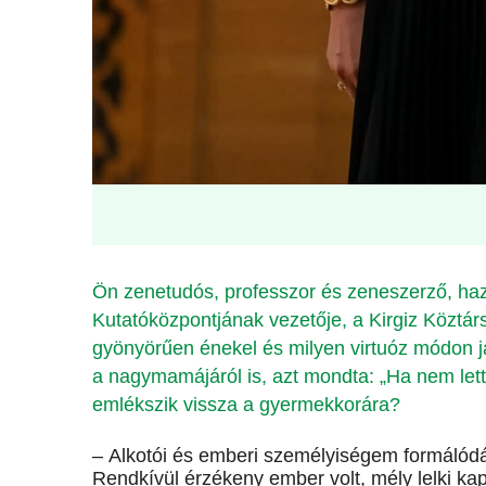
Ön zenetudós, professzor és zeneszerző, h
Kutatóközpontjának vezetője, a Kirgiz Köztá
gyönyörűen énekel és milyen virtuóz módon j
a nagymamájáról is, azt mondta: „Ha nem let
emlékszik vissza a gyermekkorára?
– Alkotói és emberi személyiségem formálód
Rendkívül érzékeny ember volt, mély lelki ka