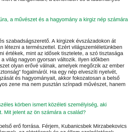
ultúra, a művészet és a hagyomány a kirgiz nép számára
y és szabadságszerető. A kirgizek évszázadokon át
 létezni a természettel. Ezért világszemléletünkben
mi értékek, mint az idősek tisztelete, a szó tisztasága
a világ nagyon gyorsan változik. Ilyen időkben
szet olyan erővé válnak, amelyek megőrzik az ember
iztonság” fogalmáról. Ha egy nép elveszíti nyelvét,
ngzását és hagyományait, akkor fokozatosan a belső
ányos zene ma nem pusztán színpadi művészet, hanem
éles körben ismert közéleti személyiség, aki
tt. Mit jelent az ön számára a család?
első erő forrása. Férjem, Kubanicsbek Mirzabekovics