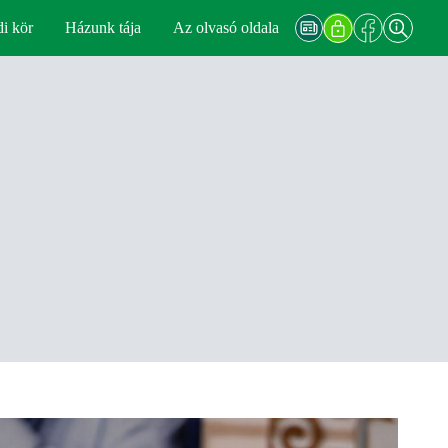
di kör
Házunk tája
Az olvasó oldala