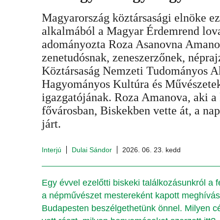
Magyarország köztársasági elnöke ez
alkalmából a Magyar Érdemrend lovag
adományozta Roza Asanovna Amano
zenetudósnak, zeneszerzőnek, népraj
Köztársaság Nemzeti Tudományos A
Hagyományos Kultúra és Művészetek
igazgatójának. Roza Amanova, aki a k
fővárosban, Biskekben vette át, a n
járt.
Interjú
Dulai Sándor
2026. 06. 23. kedd
Egy évvel ezelőtti biskeki találkozásunkról 
a népművészet mestereként kapott meghívást
Budapesten beszélgethetünk önnel. Milyen c