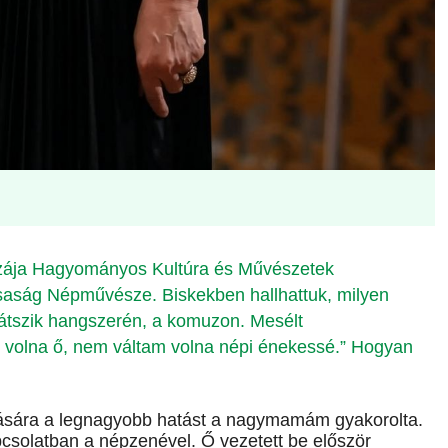
azája Hagyományos Kultúra és Művészetek
rsaság Népművésze. Biskekben hallhattuk, milyen
átszik hangszerén, a komuzon. Mesélt
t volna ő, nem váltam volna népi énekessé.” Hogyan
ására a legnagyobb hatást a nagymamám gyakorolta.
pcsolatban a népzenével. Ő vezetett be először