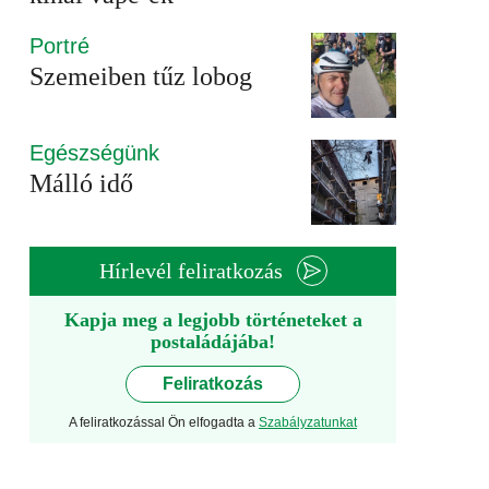
Portré
Szemeiben tűz lobog
Egészségünk
Málló idő
Hírlevél feliratkozás
Kapja meg a legjobb történeteket a
postaládájába!
Feliratkozás
A feliratkozással Ön elfogadta a
Szabályzatunkat