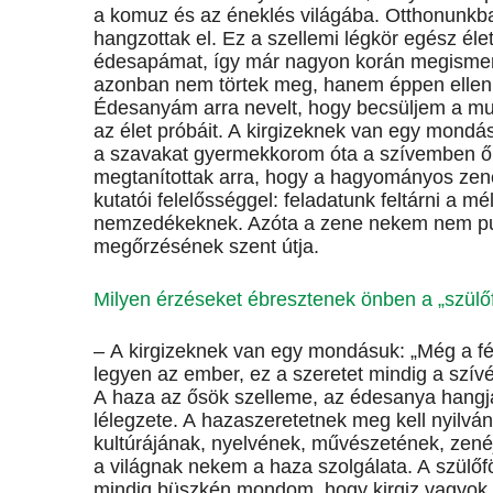
a komuz és az éneklés világába. Otthonunkba
hangzottak el. Ez a szellemi légkör egész él
édesapámat, így már nagyon korán megismer
azonban nem törtek meg, hanem éppen ellenkez
Édesanyám arra nevelt, hogy becsüljem a mun
az élet próbáit. A kirgizeknek van egy mond
a szavakat gyermekkorom óta a szívemben ő
megtanítottak arra, hogy a hagyományos zen
kutatói felelősséggel: feladatunk feltárni a m
nemzedékeknek. Azóta a zene nekem nem pu
megőrzésének szent útja.
Milyen érzéseket ébresztenek önben a „szülő
– A kirgizeknek van egy mondásuk: „Még a fér
legyen az ember, ez a szeretet mindig a szív
A haza az ősök szelleme, az édesanya hangja
lélegzete. A hazaszeretetnek meg kell nyilv
kultúrájának, nyelvének, művészetének, zen
a világnak nekem a haza szolgálata. A szülőf
mindig büszkén mondom, hogy kirgiz vagyok