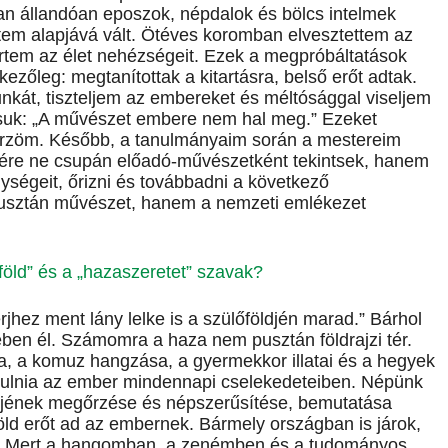
n állandóan eposzok, népdalok és bölcs intelmek
etem alapjává vált. Ötéves koromban elvesztettem az
tem az élet nehézségeit. Ezek a megpróbáltatások
őleg: megtanítottak a kitartásra, belső erőt adtak.
kát, tiszteljem az embereket és méltósággal viseljem
ásuk: „A művészet embere nem hal meg.” Ezeket
rzöm. Később, a tanulmányaim során a mestereim
ére ne csupán előadó-művészetként tekintsek, hanem
élységeit, őrizni és továbbadni a következő
sztán művészet, hanem a nemzeti emlékezet
föld” és a „hazaszeretet” szavak?
jhez ment lány lelke is a szülőföldjén marad.” Bárhol
ében él. Számomra a haza nem pusztán földrajzi tér.
, a komuz hangzása, a gyermekkor illatai és a hegyek
ánulnia az ember mindennapi cselekedeteiben. Népünk
éjének megőrzése és népszerűsítése, bemutatása
öld erőt ad az embernek. Bármely országban is járok,
. Mert a hangomban, a zenémben és a tudományos