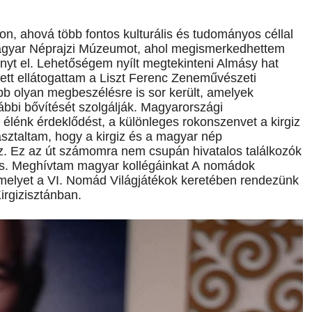
on, ahová több fontos kulturális és tudományos céllal
agyar Néprajzi Múzeumot, ahol megismerkedhettem
yt el. Lehetőségem nyílt megtekinteni Almásy hat
lett ellátogattam a Liszt Ferenc Zeneművészeti
bb olyan megbeszélésre is sor került, amelyek
ábbi bővítését szolgálják. Magyarországi
 élénk érdeklődést, a különleges rokonszenvet a kirgiz
asztaltam, hogy a kirgiz és a magyar nép
oz. Ez az út számomra nem csupán hivatalos találkozók
s is. Meghívtam magyar kollégáinkat A nomádok
melyet a VI. Nomád Világjátékok keretében rendezünk
irgizisztánban.