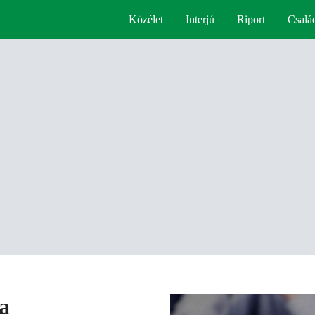
Közélet
Interjú
Riport
Csalá
a