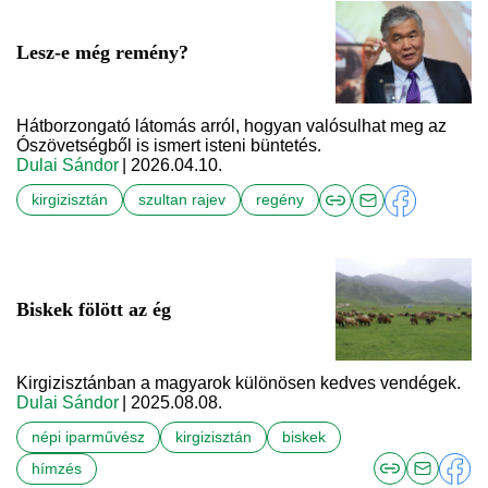
Lesz-e még remény?
Hátborzongató látomás arról, hogyan valósulhat meg az
Ószövetségből is ismert isteni büntetés.
Dulai Sándor
| 2026.04.10.
kirgizisztán
szultan rajev
regény
Biskek fölött az ég
Kirgizisztánban a magyarok különösen kedves vendégek.
Dulai Sándor
| 2025.08.08.
népi iparművész
kirgizisztán
biskek
hímzés