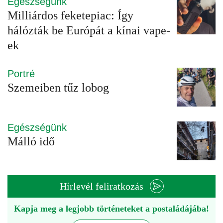
Egészségünk
Milliárdos feketepiac: Így
hálózták be Európát a kínai vape-
ek
Portré
Szemeiben tűz lobog
Egészségünk
Málló idő
Hírlevél feliratkozás
Kapja meg a legjobb történeteket a postaládájába!