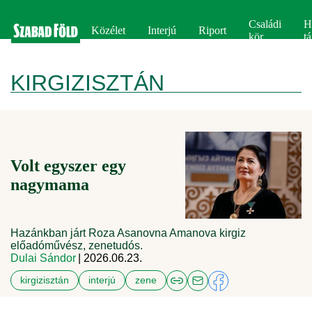
Családi
H
Közélet
Interjú
Riport
kör
tá
KIRGIZISZTÁN
Volt egyszer egy
nagymama
Hazánkban járt Roza Asanovna Amanova kirgiz
előadóművész, zenetudós.
Dulai Sándor
| 2026.06.23.
kirgizisztán
interjú
zene