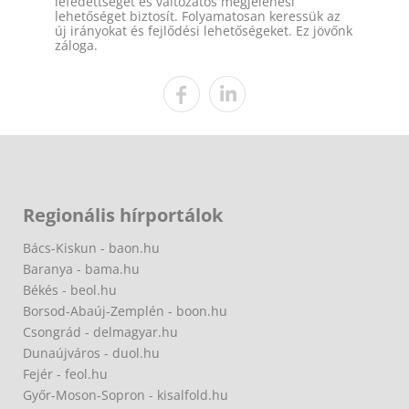
lefedettséget és változatos megjelenési
lehetőséget biztosít. Folyamatosan keressük az
új irányokat és fejlődési lehetőségeket. Ez jövőnk
záloga.
Regionális hírportálok
Bács-Kiskun - baon.hu
Baranya - bama.hu
Békés - beol.hu
Borsod-Abaúj-Zemplén - boon.hu
Csongrád - delmagyar.hu
Dunaújváros - duol.hu
Fejér - feol.hu
Győr-Moson-Sopron - kisalfold.hu