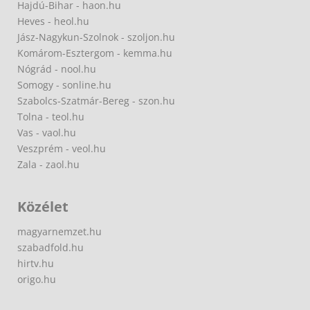
Hajdú-Bihar - haon.hu
Heves - heol.hu
Jász-Nagykun-Szolnok - szoljon.hu
Komárom-Esztergom - kemma.hu
Nógrád - nool.hu
Somogy - sonline.hu
Szabolcs-Szatmár-Bereg - szon.hu
Tolna - teol.hu
Vas - vaol.hu
Veszprém - veol.hu
Zala - zaol.hu
Közélet
magyarnemzet.hu
szabadfold.hu
hirtv.hu
origo.hu