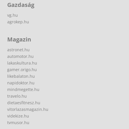
Gazdaság
vg.hu
agrokep.hu
Magazin
astronet.hu
automotor.hu
lakaskultura.hu
gamer.origo.hu
likebalaton.hu
napidoktor.hu
mindmegette.hu
travelo.hu
dietaesfitnesz.hu
vitorlazasmagazin.hu
videkize.hu
tvmusor.hu