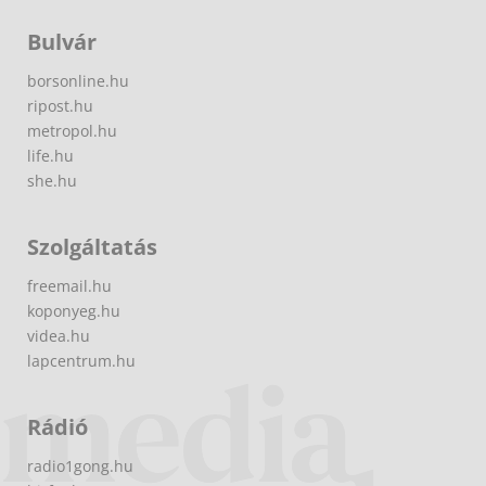
Bulvár
borsonline.hu
ripost.hu
metropol.hu
life.hu
she.hu
Szolgáltatás
freemail.hu
koponyeg.hu
videa.hu
lapcentrum.hu
Rádió
radio1gong.hu