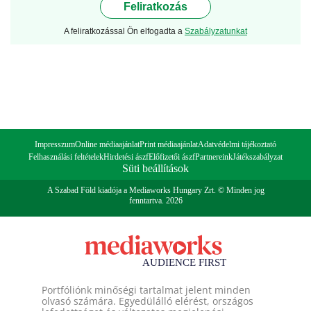
Feliratkozás
A feliratkozással Ön elfogadta a
Szabályzatunkat
Impresszum
Online médiaajánlat
Print médiaajánlat
Adatvédelmi tájékoztató
Felhasználási feltételek
Hirdetési ászf
Előfizetői ászf
Partnereink
Játékszabályzat
Süti beállítások
A Szabad Föld kiadója a Mediaworks Hungary Zrt. © Minden jog
fenntartva. 2026
Portfóliónk minőségi tartalmat jelent minden
olvasó számára. Egyedülálló elérést, országos