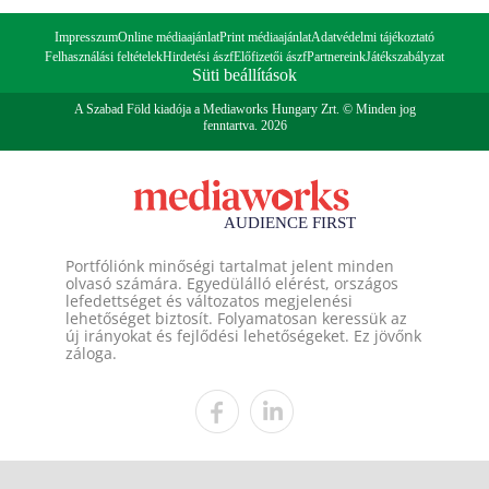
Impresszum
Online médiaajánlat
Print médiaajánlat
Adatvédelmi tájékoztató
Felhasználási feltételek
Hirdetési ászf
Előfizetői ászf
Partnereink
Játékszabályzat
Süti beállítások
A Szabad Föld kiadója a Mediaworks Hungary Zrt. © Minden jog
fenntartva. 2026
Portfóliónk minőségi tartalmat jelent minden
olvasó számára. Egyedülálló elérést, országos
lefedettséget és változatos megjelenési
lehetőséget biztosít. Folyamatosan keressük az
új irányokat és fejlődési lehetőségeket. Ez jövőnk
záloga.