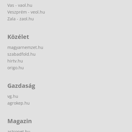
Vas - vaol.hu
Veszprém - veol.hu
Zala - zaol.hu
Közélet
magyarnemzet.hu
szabadfold.hu
hirtv.hu
origo.hu
Gazdaság
vg.hu
agrokep.hu
Magazin
astronet.hu