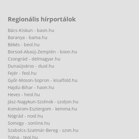
Regionális hírportálok
Bács-Kiskun - baon.hu
Baranya - bama.hu
Békés - beol.hu
Borsod-Abaúj-Zemplén - boon.hu
Csongrád - delmagyar.hu
Dunaújváros - duol.hu
Fejér - feol.hu
Győr-Moson-Sopron - kisalfold.hu
Hajdú-Bihar - haon.hu
Heves - heol.hu
Jász-Nagykun-Szolnok - szoljon.hu
Komárom-Esztergom - kemma.hu
Nógrád - nool.hu
Somogy - sonline.hu
Szabolcs-Szatmár-Bereg - szon.hu
Tolna - teol.hu