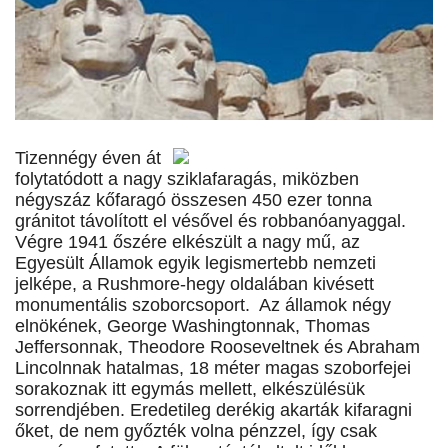
Tizennégy éven át
folytatódott a nagy sziklafaragás, miközben
négyszáz kőfaragó összesen 450 ezer tonna
gránitot távolított el vésővel és robbanóanyaggal.
Végre 1941 őszére elkészült a nagy mű, az
Egyesült Államok egyik legismertebb nemzeti
jelképe, a Rushmore-hegy oldalában kivésett
monumentális szoborcsoport. Az államok négy
elnökének, George Washingtonnak, Thomas
Jeffersonnak, Theodore Rooseveltnek és Abraham
Lincolnnak hatalmas, 18 méter magas szoborfejei
sorakoznak itt egymás mellett, elkészülésük
sorrendjében. Eredetileg derékig akarták kifaragni
őket, de nem győzték volna pénzzel, így csak