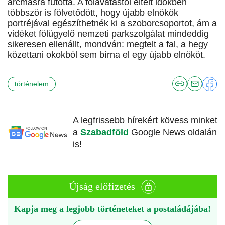
arcmásra futotta. A fölavatástól eltelt időkben
többször is fölvetődött, hogy újabb elnökök
portréjával egészíthetnék ki a szoborcsoportot, ám a
vidéket fölügyelő nemzeti parkszolgálat mindeddig
sikeresen ellenállt, mondván: megtelt a fal, a hegy
közettani okokból sem bírna el egy újabb elnököt.
történelem
A legfrissebb hírekért kövess minket
a
Szabadföld
Google News oldalán
is!
Újság előfizetés
Kapja meg a legjobb történeteket a postaládájába!