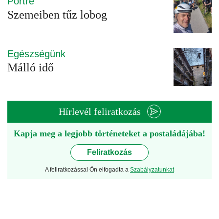
Portré
Szemeiben tűz lobog
Egészségünk
Málló idő
Hírlevél feliratkozás
Kapja meg a legjobb történeteket a postaládájába!
Feliratkozás
A feliratkozással Ön elfogadta a
Szabályzatunkat