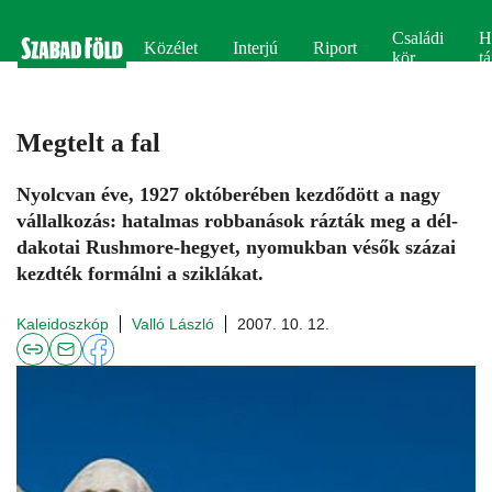
Családi
H
Közélet
Interjú
Riport
kör
tá
Megtelt a fal
Nyolcvan éve, 1927 októberében kezdődött a nagy
vállalkozás: hatalmas robbanások rázták meg a dél-
dakotai Rushmore-hegyet, nyomukban vésők százai
kezdték formálni a sziklákat.
Kaleidoszkóp
Valló László
2007. 10. 12.