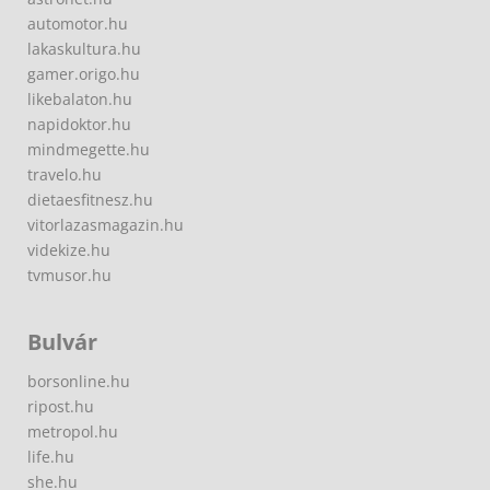
automotor.hu
lakaskultura.hu
gamer.origo.hu
likebalaton.hu
napidoktor.hu
mindmegette.hu
travelo.hu
dietaesfitnesz.hu
vitorlazasmagazin.hu
videkize.hu
tvmusor.hu
Bulvár
borsonline.hu
ripost.hu
metropol.hu
life.hu
she.hu