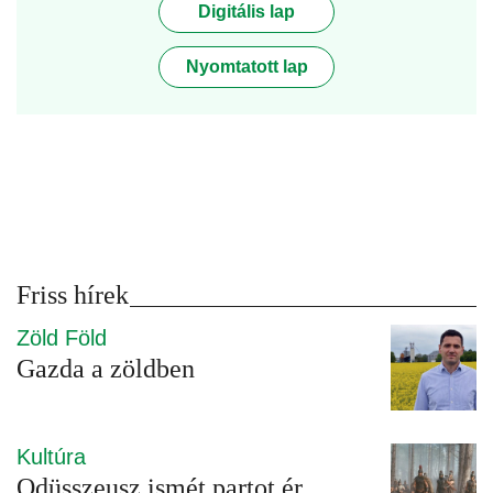
Digitális lap
Nyomtatott lap
Friss hírek
Zöld Föld
Gazda a zöldben
Kultúra
Odüsszeusz ismét partot ér