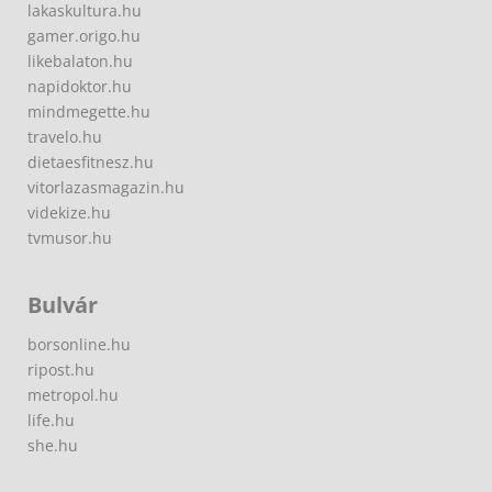
lakaskultura.hu
gamer.origo.hu
likebalaton.hu
napidoktor.hu
mindmegette.hu
travelo.hu
dietaesfitnesz.hu
vitorlazasmagazin.hu
videkize.hu
tvmusor.hu
Bulvár
borsonline.hu
ripost.hu
metropol.hu
life.hu
she.hu