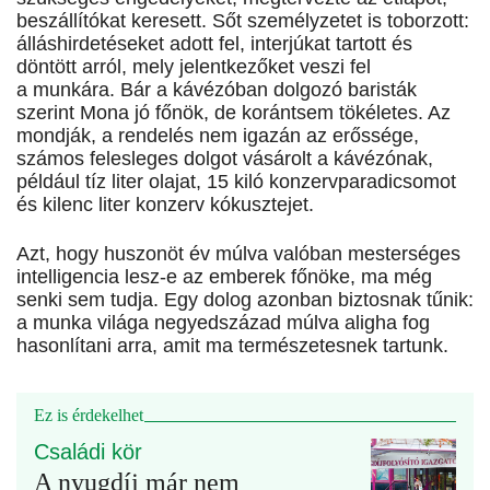
beszállítókat keresett. Sőt személyzetet is toborzott:
álláshirdetéseket adott fel, interjúkat tartott és
döntött arról, mely jelentkezőket veszi fel
a munkára. Bár a kávézóban dolgozó baristák
szerint Mona jó főnök, de korántsem tökéletes. Az
mondják, a rendelés nem igazán az erőssége,
számos felesleges dolgot vásárolt a kávézónak,
például tíz liter olajat, 15 kiló konzervparadicsomot
és kilenc liter konzerv kókusztejet.
Azt, hogy huszonöt év múlva valóban mesterséges
intelligencia lesz-e az emberek főnöke, ma még
senki sem tudja. Egy dolog azonban biztosnak tűnik:
a munka világa negyedszázad múlva aligha fog
hasonlítani arra, amit ma természetesnek tartunk.
Ez is érdekelhet
Családi kör
A nyugdíj már nem