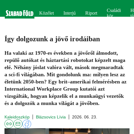
Családi
H
Közélet
Interjú
Riport
kör
tá
Így dolgozunk a jövő irodáiban
Ha valaki az 1970-es években a jövőről álmodott,
repülő autókat és háztartási robotokat képzelt maga
elé. Néhány jóslat valóra vált, mások megmaradtak
a sci-fi világában. Mit gondolunk ma: milyen lesz az
életünk 2050-ben? Egy brit–amerikai felmérésben az
International Workplace Group kutatói azt
vizsgálták, hogyan képzelik el a munkaügyi vezetők
és a dolgozók a munka világát a jövőben.
Kaleidoszkóp
Blázsovics Lívia
2026. 06. 23.