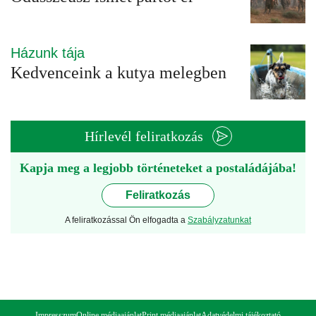
Házunk tája
Kedvenceink a kutya melegben
Hírlevél feliratkozás
Kapja meg a legjobb történeteket a postaládájába!
Feliratkozás
A feliratkozással Ön elfogadta a
Szabályzatunkat
Impresszum
Online médiaajánlat
Print médiaajánlat
Adatvédelmi tájékoztató