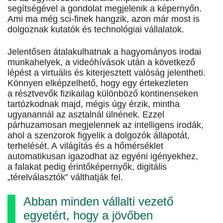
segítségével a gondolat megjelenik a képernyőn.
Ami ma még sci-finek hangzik, azon már most is
dolgoznak kutatók és technológiai vállalatok.
Jelentősen átalakulhatnak a hagyományos irodai
munkahelyek, a videóhívások után a következő
lépést a virtuális és kiterjesztett valóság jelentheti.
Könnyen elképzelhető, hogy egy értekezleten
a résztvevők fizikailag különböző kontinenseken
tartózkodnak majd, mégis úgy érzik, mintha
ugyanannál az asztalnál ülnének. Ezzel
párhuzamosan megjelennek az intelligens irodák,
ahol a szenzorok figyelik a dolgozók állapotát,
terhelését. A világítás és a hőmérséklet
automatikusan igazodhat az egyéni igényekhez,
a falakat pedig érintőképernyők, digitális
„térelválasztók” válthatják fel.
Abban minden vállalti vezető
egyetért, hogy a jövőben