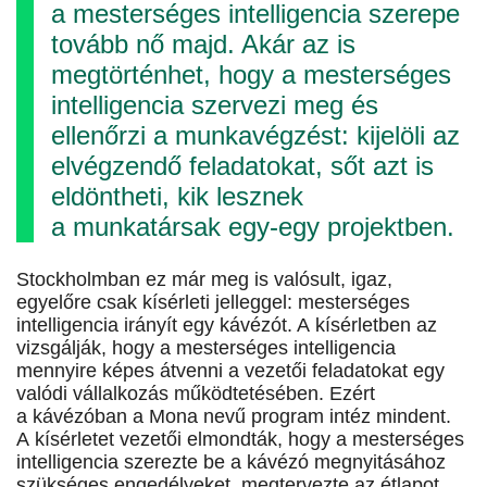
a mesterséges intelligencia szerepe
tovább nő majd. Akár az is
megtörténhet, hogy a mesterséges
intelligencia szervezi meg és
ellenőrzi a munkavégzést: kijelöli az
elvégzendő feladatokat, sőt azt is
eldöntheti, kik lesznek
a munkatársak egy-egy projektben.
Stockholmban ez már meg is valósult, igaz,
egyelőre csak kísérleti jelleggel: mesterséges
intelligencia irányít egy kávézót. A kísérletben az
vizsgálják, hogy a mesterséges intelligencia
mennyire képes átvenni a vezetői feladatokat egy
valódi vállalkozás működtetésében. Ezért
a kávézóban a Mona nevű program intéz mindent.
A kísérletet vezetői elmondták, hogy a mesterséges
intelligencia szerezte be a kávézó megnyitásához
szükséges engedélyeket, megtervezte az étlapot,