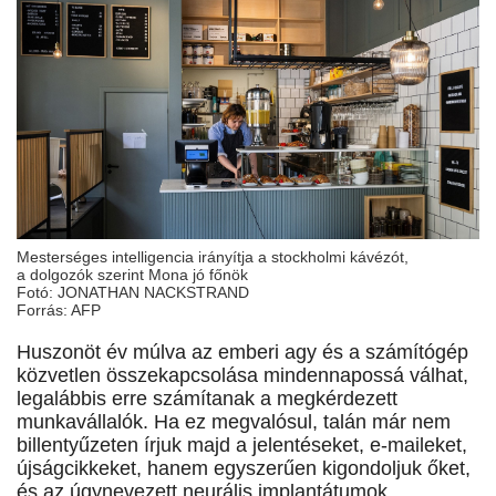
Mesterséges intelligencia irányítja a stockholmi kávézót,
a dolgozók szerint Mona jó főnök
Fotó: JONATHAN NACKSTRAND
Forrás: AFP
Huszonöt év múlva az emberi agy és a számítógép
közvetlen összekapcsolása mindennapossá válhat,
legalábbis erre számítanak a megkérdezett
munkavállalók. Ha ez megvalósul, talán már nem
billentyűzeten írjuk majd a jelentéseket, e-maileket,
újságcikkeket, hanem egyszerűen kigondoljuk őket,
és az úgynevezett neurális implantátumok