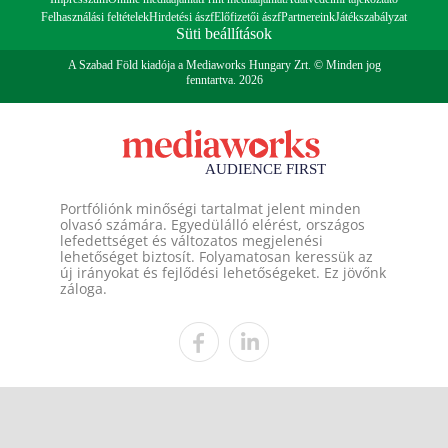
Felhasználási feltételek
Hirdetési ászf
Előfizetői ászf
Partnereink
Játékszabályzat
Süti beállítások
A Szabad Föld kiadója a Mediaworks Hungary Zrt. © Minden jog
fenntartva. 2026
Portfóliónk minőségi tartalmat jelent minden
olvasó számára. Egyedülálló elérést, országos
lefedettséget és változatos megjelenési
lehetőséget biztosít. Folyamatosan keressük az
új irányokat és fejlődési lehetőségeket. Ez jövőnk
záloga.