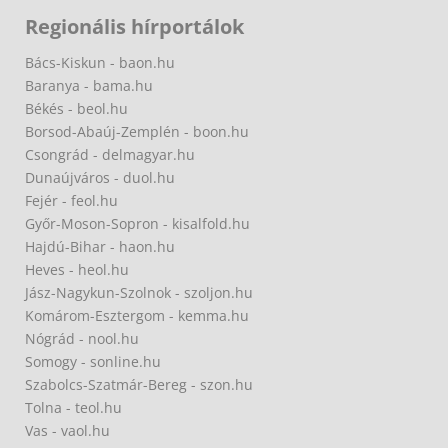
Regionális hírportálok
Bács-Kiskun - baon.hu
Baranya - bama.hu
Békés - beol.hu
Borsod-Abaúj-Zemplén - boon.hu
Csongrád - delmagyar.hu
Dunaújváros - duol.hu
Fejér - feol.hu
Győr-Moson-Sopron - kisalfold.hu
Hajdú-Bihar - haon.hu
Heves - heol.hu
Jász-Nagykun-Szolnok - szoljon.hu
Komárom-Esztergom - kemma.hu
Nógrád - nool.hu
Somogy - sonline.hu
Szabolcs-Szatmár-Bereg - szon.hu
Tolna - teol.hu
Vas - vaol.hu