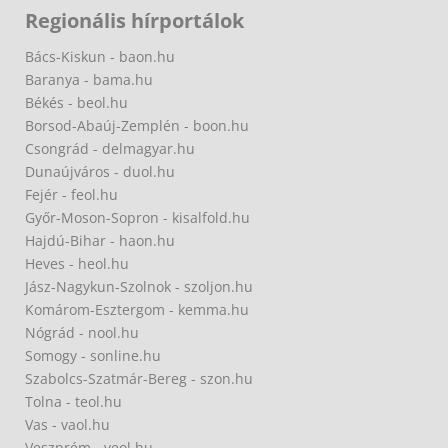
Regionális hírportálok
Bács-Kiskun - baon.hu
Baranya - bama.hu
Békés - beol.hu
Borsod-Abaúj-Zemplén - boon.hu
Csongrád - delmagyar.hu
Dunaújváros - duol.hu
Fejér - feol.hu
Győr-Moson-Sopron - kisalfold.hu
Hajdú-Bihar - haon.hu
Heves - heol.hu
Jász-Nagykun-Szolnok - szoljon.hu
Komárom-Esztergom - kemma.hu
Nógrád - nool.hu
Somogy - sonline.hu
Szabolcs-Szatmár-Bereg - szon.hu
Tolna - teol.hu
Vas - vaol.hu
Veszprém - veol.hu