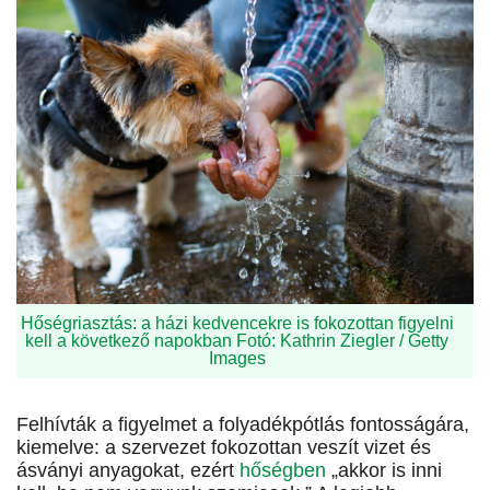
Hőségriasztás: a házi kedvencekre is fokozottan figyelni
kell a következő napokban Fotó: Kathrin Ziegler / Getty
Images
Felhívták a figyelmet a folyadékpótlás fontosságára,
kiemelve: a szervezet fokozottan veszít vizet és
ásványi anyagokat, ezért
hőségben
„akkor is inni