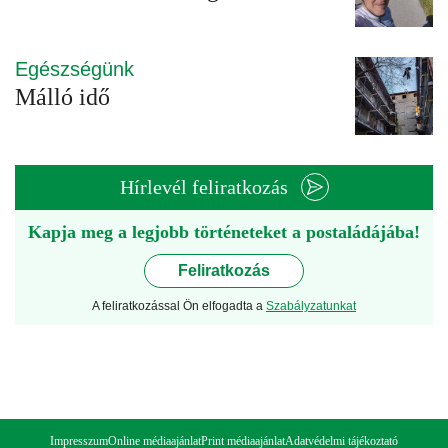
Egészségünk
Málló idő
Hírlevél feliratkozás
Kapja meg a legjobb történeteket a postaládájába!
Feliratkozás
A feliratkozással Ön elfogadta a
Szabályzatunkat
Impresszum
Online médiaajánlat
Print médiaajánlat
Adatvédelmi tájékoztató