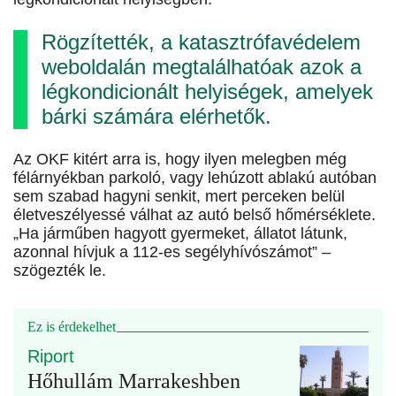
Rögzítették, a katasztrófavédelem
weboldalán megtalálhatóak azok a
légkondicionált helyiségek, amelyek
bárki számára elérhetők.
Az OKF kitért arra is, hogy ilyen melegben még
félárnyékban parkoló, vagy lehúzott ablakú autóban
sem szabad hagyni senkit, mert perceken belül
életveszélyessé válhat az autó belső hőmérséklete.
„Ha járműben hagyott gyermeket, állatot látunk,
azonnal hívjuk a 112-es segélyhívószámot” –
szögezték le.
Ez is érdekelhet
Riport
Hőhullám Marrakeshben