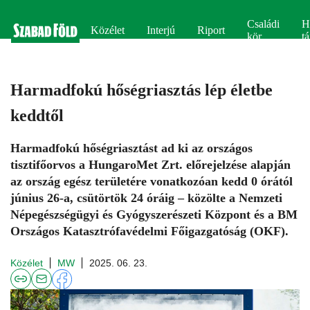
Családi
H
Közélet
Interjú
Riport
kör
tá
Harmadfokú hőségriasztás lép életbe
keddtől
Harmadfokú hőségriasztást ad ki az országos
tisztifőorvos a HungaroMet Zrt. előrejelzése alapján
az ország egész területére vonatkozóan kedd 0 órától
június 26-a, csütörtök 24 óráig – közölte a Nemzeti
Népegészségügyi és Gyógyszerészeti Központ és a BM
Országos Katasztrófavédelmi Főigazgatóság (OKF).
Közélet
MW
2025. 06. 23.