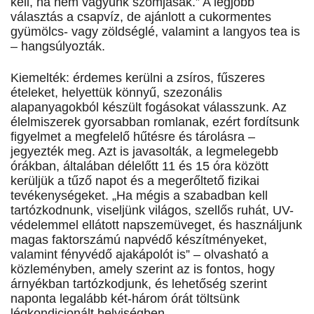
kell, ha nem vagyunk szomjasak.” A legjobb
választás a csapvíz, de ajánlott a cukormentes
gyümölcs- vagy zöldséglé, valamint a langyos tea is
– hangsúlyozták.
Kiemelték: érdemes kerülni a zsíros, fűszeres
ételeket, helyettük könnyű, szezonális
alapanyagokból készült fogásokat válasszunk. Az
élelmiszerek gyorsabban romlanak, ezért fordítsunk
figyelmet a megfelelő hűtésre és tárolásra –
jegyezték meg. Azt is javasolták, a legmelegebb
órákban, általában délelőtt 11 és 15 óra között
kerüljük a tűző napot és a megerőltető fizikai
tevékenységeket. „Ha mégis a szabadban kell
tartózkodnunk, viseljünk világos, szellős ruhát, UV-
védelemmel ellátott napszemüveget, és használjunk
magas faktorszámú napvédő készítményeket,
valamint fényvédő ajakápolót is” – olvasható a
közleményben, amely szerint az is fontos, hogy
árnyékban tartózkodjunk, és lehetőség szerint
naponta legalább két-három órát töltsünk
légkondicionált helyiségben.