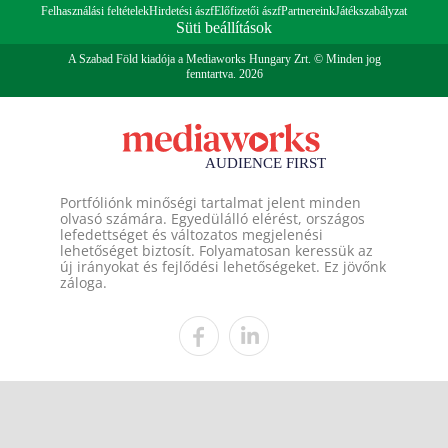
Felhasználási feltételek
Hirdetési ászf
Előfizetői ászf
Partnereink
Játékszabályzat
Süti beállítások
A Szabad Föld kiadója a Mediaworks Hungary Zrt. © Minden jog
fenntartva. 2026
Portfóliónk minőségi tartalmat jelent minden
olvasó számára. Egyedülálló elérést, országos
lefedettséget és változatos megjelenési
lehetőséget biztosít. Folyamatosan keressük az
új irányokat és fejlődési lehetőségeket. Ez jövőnk
záloga.