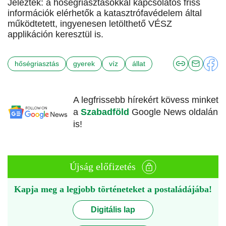
Jelezték: a hőségriasztásokkal kapcsolatos friss
információk elérhetők a katasztrófavédelem által
működtetett, ingyenesen letölthető VÉSZ
applikáción keresztül is.
hőségriasztás
gyerek
víz
állat
A legfrissebb hírekért kövess minket
a
Szabadföld
Google News oldalán
is!
Újság előfizetés
Kapja meg a legjobb történeteket a postaládájába!
Digitális lap