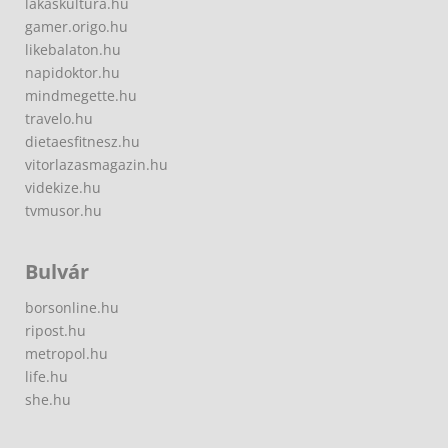
lakaskultura.hu
gamer.origo.hu
likebalaton.hu
napidoktor.hu
mindmegette.hu
travelo.hu
dietaesfitnesz.hu
vitorlazasmagazin.hu
videkize.hu
tvmusor.hu
Bulvár
borsonline.hu
ripost.hu
metropol.hu
life.hu
she.hu