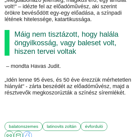
„Megbabonázó jelenség, mágikus erő, egy ámulat
volt!" – idézte fel az előadóművész, aki szerint
örökre bevésődött egy-egy előadása, a színpadi
létének hitelessége, katartikussága.
Máig nem tisztázott, hogy halála
öngyilkosság, vagy baleset volt,
hiszen tervei voltak
– mondta Havas Judit.
„Idén lenne 95 éves, és 50 éve érezzük mérhetetlen
hiányát" - zárta beszédét az előadóművész, majd a
résztvevők megkoszorúzták a színész síremlékét.
balatonszemes
latinovits zoltán
évforduló