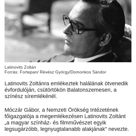
Latinovits Zoltán
Forrás: Fortepan/ Révész György/Domonkos Sándor
Latinovits Zoltánra emlékeztek halálának ötvenedik
évfordulóján, csütörtökön Balatonszemesen, a
színész síremlékénél.
Móczár Gábor, a Nemzeti Örökség Intézetének
főigazgatója a megemlékezésen Latinovits Zoltánt
„a magyar színház- és filmművészet egyik
legsugárzóbb, legnyugtalanabb alakjának" nevezte.