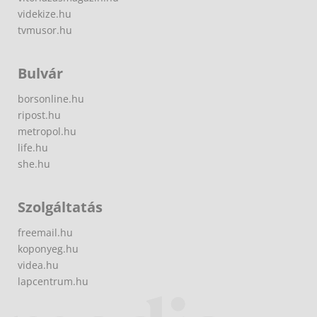
videkize.hu
tvmusor.hu
Bulvár
borsonline.hu
ripost.hu
metropol.hu
life.hu
she.hu
Szolgáltatás
freemail.hu
koponyeg.hu
videa.hu
lapcentrum.hu