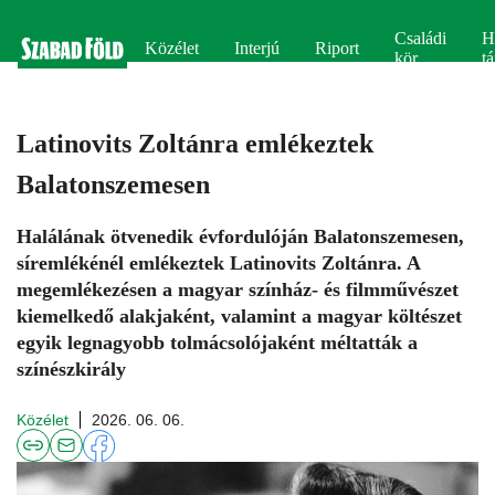
Családi
H
Közélet
Interjú
Riport
kör
tá
Latinovits Zoltánra emlékeztek
Balatonszemesen
Halálának ötvenedik évfordulóján Balatonszemesen,
síremlékénél emlékeztek Latinovits Zoltánra. A
megemlékezésen a magyar színház- és filmművészet
kiemelkedő alakjaként, valamint a magyar költészet
egyik legnagyobb tolmácsolójaként méltatták a
színészkirály
Közélet
2026. 06. 06.