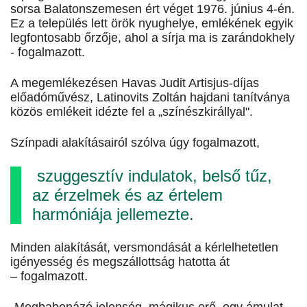
sorsa Balatonszemesen ért véget 1976. június 4-én.
Ez a település lett örök nyughelye, emlékének egyik
legfontosabb őrzője, ahol a sírja ma is zarándokhely
- fogalmazott.
A megemlékezésen Havas Judit Artisjus-díjas
előadóművész, Latinovits Zoltán hajdani tanítványa
közös emlékeit idézte fel a „színészkirállyal".
Színpadi alakításairól szólva úgy fogalmazott,
szuggesztív indulatok, belső tűz,
az érzelmek és az értelem
harmóniája jellemezte.
Minden alakítását, versmondását a kérlelhetetlen
igényesség és megszállottság hatotta át
– fogalmazott.