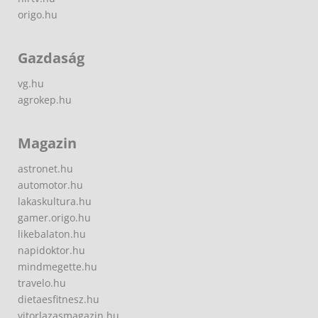
origo.hu
Gazdaság
vg.hu
agrokep.hu
Magazin
astronet.hu
automotor.hu
lakaskultura.hu
gamer.origo.hu
likebalaton.hu
napidoktor.hu
mindmegette.hu
travelo.hu
dietaesfitnesz.hu
vitorlazasmagazin.hu