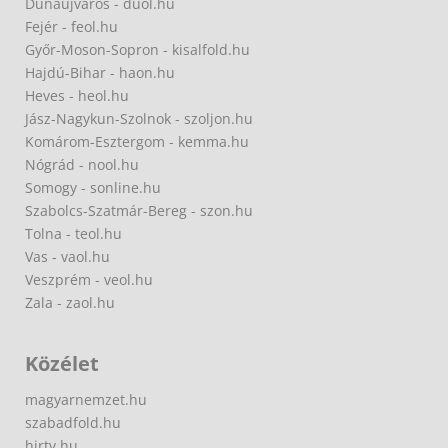
Dunaújváros - duol.hu
Fejér - feol.hu
Győr-Moson-Sopron - kisalfold.hu
Hajdú-Bihar - haon.hu
Heves - heol.hu
Jász-Nagykun-Szolnok - szoljon.hu
Komárom-Esztergom - kemma.hu
Nógrád - nool.hu
Somogy - sonline.hu
Szabolcs-Szatmár-Bereg - szon.hu
Tolna - teol.hu
Vas - vaol.hu
Veszprém - veol.hu
Zala - zaol.hu
Közélet
magyarnemzet.hu
szabadfold.hu
hirtv.hu