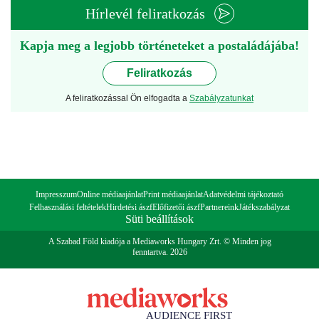
Hírlevél feliratkozás
Kapja meg a legjobb történeteket a postaládájába!
Feliratkozás
A feliratkozással Ön elfogadta a
Szabályzatunkat
Impresszum
Online médiaajánlat
Print médiaajánlat
Adatvédelmi tájékoztató
Felhasználási feltételek
Hirdetési ászf
Előfizetői ászf
Partnereink
Játékszabályzat
Süti beállítások
A Szabad Föld kiadója a Mediaworks Hungary Zrt. © Minden jog
fenntartva. 2026