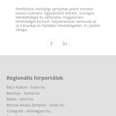
Portfóliónk minőségi tartalmat jelent minden
olvasó számára. Egyedülálló elérést, országos
lefedettséget és változatos megjelenési
lehetőséget biztosít. Folyamatosan keressük az
új irányokat és fejlődési lehetőségeket. Ez jövőnk
záloga.
Regionális hírportálok
Bács-Kiskun - baon.hu
Baranya - bama.hu
Békés - beol.hu
Borsod-Abaúj-Zemplén - boon.hu
Csongrád - delmagyar.hu