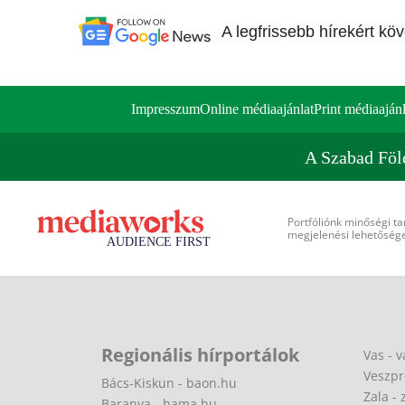
A legfrissebb hírekért kö
Impresszum
Online médiaajánlat
Print médiaajánl
A Szabad Föl
Portfóliónk minőségi ta
megjelenési lehetőséget
Regionális hírportálok
Vas - v
Veszpr
Bács-Kiskun - baon.hu
Zala - 
Baranya - bama.hu