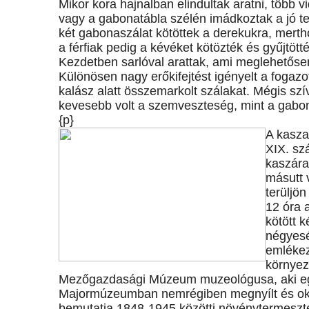
Mikor kora hajnalban elindultak aratni, több
vagy a gabonatábla szélén imádkoztak a jó te
két gabonaszálat kötöttek a derekukra, merth
a férfiak pedig a kévéket kötözték és gyűjtött
Kezdetben sarlóval arattak, ami meglehetőse
Különösen nagy erőkifejtést igényelt a fogazot
kalász alatt összemarkolt szálakat. Mégis szí
kevesebb volt a szemveszteség, mint a gabon
{p}
A kasza
XIX. szá
kaszára
másutt 
terüljö
12 óra 
kötött k
négyesé
emlékez
környez
Mezőgazdasági Múzeum muzeológusa, aki egye
Majormúzeumban nemrégiben megnyílt és októ
bemutatja 1848-1945 közötti növénytermeszt