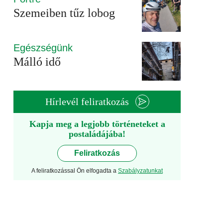
Szemeiben tűz lobog
Egészségünk
Málló idő
Hírlevél feliratkozás
Kapja meg a legjobb történeteket a
postaládájába!
Feliratkozás
A feliratkozással Ön elfogadta a
Szabályzatunkat