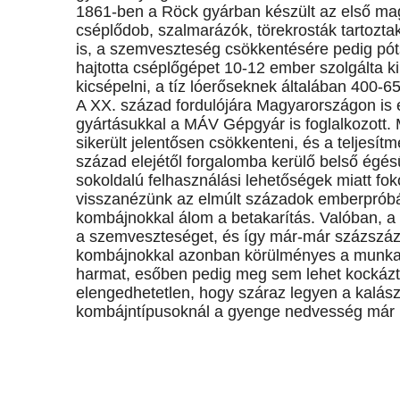
1861-ben a Röck gyárban készült az első ma
cséplődob, szalmarázók, törekrosták tartoztak
is, a szemveszteség csökkentésére pedig pót
hajtotta cséplőgépet 10-12 ember szolgálta k
kicsépelni, a tíz lóerőseknek általában 400-6
A XX. század fordulójára Magyarországon is e
gyártásukkal a MÁV Gépgyár is foglalkozott. 
sikerült jelentősen csökkenteni, és a teljes
század elejétől forgalomba kerülő belső égésű
sokoldalú felhasználási lehetőségek miatt fo
visszanézünk az elmúlt századok emberpróbá
kombájnokkal álom a betakarítás. Valóban, a m
a szemveszteséget, és így már-már százszáz
kombájnokkal azonban körülményes a munka. H
harmat, esőben pedig meg sem lehet kockázta
elengedhetetlen, hogy száraz legyen a kalász
kombájntípusoknál a gyenge nedvesség már n