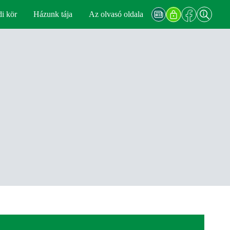
di kör
Házunk tája
Az olvasó oldala