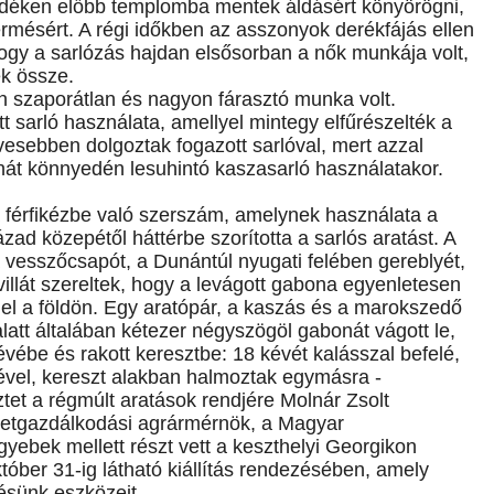
 vidéken előbb templomba mentek áldásért könyörögni,
rmésért. A régi időkben az asszonyok derékfájás ellen
ogy a sarlózás hajdan elsősorban a nők munkája volt,
ék össze.
n szaporátlan és nagyon fárasztó munka volt.
t sarló használata, amellyel mintegy elfűrészelték a
vesebben dolgoztak fogazott sarlóval, mert azzal
át könnyedén lesuhintó kaszasarló használatakor.
 férfikézbe való szerszám, amelynek használata a
zad közepétől háttérbe szorította a sarlós aratást. A
 vesszőcsapót, a Dunántúl nyugati felében gereblyét,
villát szereltek, hogy a levágott gabona egyenletesen
n el a földön. Egy aratópár, a kaszás és a marokszedő
alatt általában kétezer négyszögöl gabonát vágott le,
évébe és rakott keresztbe: 18 kévét kalásszal befelé,
vel, kereszt alakban halmoztak egymásra -
tet a régmúlt aratások rendjére Molnár Zsolt
etgazdálkodási agrármérnök, a Magyar
bek mellett részt vett a keszthelyi Georgikon
ber 31-ig látható kiállítás rendezésében, amely
ésünk eszközeit.