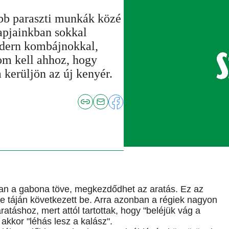
bb paraszti munkák közé
napjainkban sokkal
dern kombájnokkal,
om kell ahhoz, hogy
kerüljön az új kenyér.
pan a gabona töve, megkezdődhet az aratás. Ez az
-e táján következett be. Arra azonban a régiek nagyon
atáshoz, mert attól tartottak, hogy "beléjük vág a
kkor "léhás lesz a kalász".