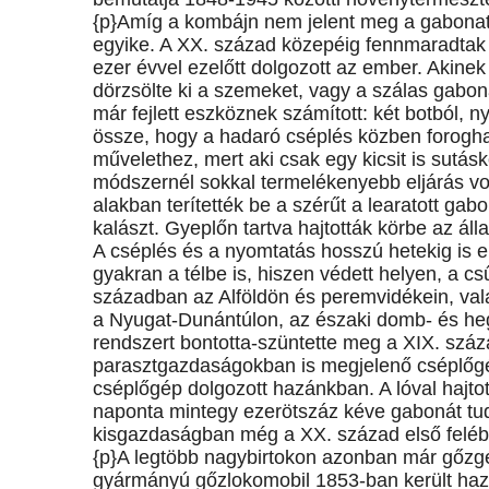
{p}Amíg a kombájn nem jelent meg a gabonatá
egyike. A XX. század közepéig fennmaradtak 
ezer évvel ezelőtt dolgozott az ember. Akine
dörzsölte ki a szemeket, vagy a szálas gabon
már fejlett eszköznek számított: két botból, ny
össze, hogy a hadaró cséplés közben foroghas
művelethez, mert aki csak egy kicsit is sutás
módszernél sokkal termelékenyebb eljárás vol
alakban terítették be a szérűt a learatott gab
kalászt. Gyeplőn tartva hajtották körbe az áll
A cséplés és a nyomtatás hosszú hetekig is el
gyakran a télbe is, hiszen védett helyen, a cs
században az Alföldön és peremvidékein, valam
a Nyugat-Dunántúlon, az északi domb- és hegy
rendszert bontotta-szüntette meg a XIX. szá
parasztgazdaságokban is megjelenő cséplőg
cséplőgép dolgozott hazánkban. A lóval hajto
naponta mintegy ezerötszáz kéve gabonát tudo
kisgazdaságban még a XX. század első felébe
{p}A legtöbb nagybirtokon azonban már gőzgé
gyármányú gőzlokomobil 1853-ban került h