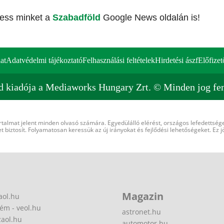
vess minket a
Szabadföld
Google News oldalán is!
at
Adatvédelmi tájékoztató
Felhasználási feltételek
Hirdetési ászf
Előfizet
d kiadója a Mediaworks Hungary Zrt. © Minden jog fen
rtalmat jelent minden olvasó számára. Egyedülálló elérést, országos lefedettsége
 biztosít. Folyamatosan keressük az új irányokat és fejlődési lehetőségeket. Ez j
Magazin
aol.hu
ém - veol.hu
astronet.hu
zaol.hu
automotor.hu