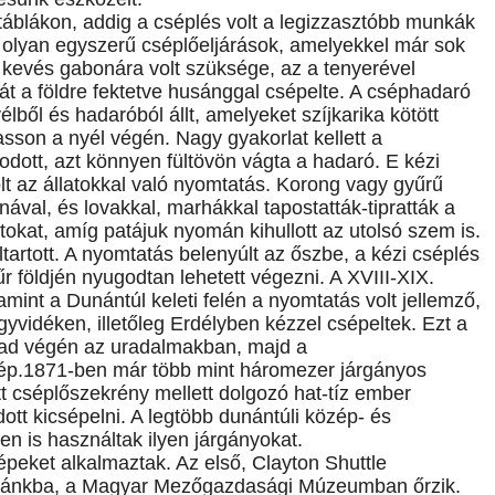
blákon, addig a cséplés volt a legizzasztóbb munkák
olyan egyszerű cséplőeljárások, amelyekkel már sok
k kevés gabonára volt szüksége, az a tenyerével
át a földre fektetve husánggal csépelte. A cséphadaró
élből és hadaróból állt, amelyeket szíjkarika kötött
son a nyél végén. Nagy gyakorlat kellett a
kodott, azt könnyen fültövön vágta a hadaró. E kézi
t az állatokkal való nyomtatás. Korong vagy gyűrű
onával, és lovakkal, marhákkal tapostatták-tipratták a
atokat, amíg patájuk nyomán kihullott az utolsó szem is.
tartott. A nyomtatás belenyúlt az őszbe, a kézi cséplés
űr földjén nyugodtan lehetett végezni. A XVIII-XIX.
int a Dunántúl keleti felén a nyomtatás volt jellemző,
vidéken, illetőleg Erdélyben kézzel csépeltek. Ezt a
zad végén az uradalmakban, majd a
ép.1871-ben már több mint háromezer járgányos
tt cséplőszekrény mellett dolgozó hat-tíz ember
tt kicsépelni. A legtöbb dunántúli közép- és
n is használtak ilyen járgányokat.
peket alkalmaztak. Az első, Clayton Shuttle
azánkba, a Magyar Mezőgazdasági Múzeumban őrzik.