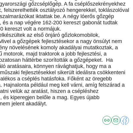
gyarországi gőzcséplőgép. A fa cséplőszekrényekhez
, felszerelhették osztályozó hengerekkel, toklászolóval
szalmarázókat iktattak be. A négy lóerős gőzgép
i, és a nap végére 162-200 kereszt gabonát tudtak
50 kereszt volt a normájuk.
lkészültek az első önjáró gőzlokomobilok,
Mivel a gőzgépek fejlesztésekor a nagy önsúlyt nem
ítmény növelésének komoly akadályai mutatkoztak, a
 motorok, majd traktorok a jobb fejlesztési, a
kozatosan háttérbe szorították a gőzgépeket. Ha
ló aratásaira, könnyen rávághatjuk, hogy ma a
űszaki fejlesztésekkel sikerült ideálisra csökkenteni
alékos a cséplés hatásfoka. Főként az öregebb
ajnalonta például meg kell várni, amíg felszárad a
tni velük az aratást, hiszen a csépléshez
, és kiperegjen belőle a mag. Egyes újabb
em jelent akadályt.