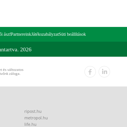
ői ászf
Partnereink
Játékszabályzat
Süti beállítások
ntartva. 2026
t és változatos
övőnk záloga.
ripost.hu
metropol.hu
life.hu