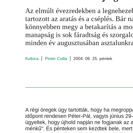
Az elmúlt évezredekben a legneheze
tartozott az aratás és a cséplés. Bár 
könnyebben megy a betakarítás a mo
manapság is sok fáradtság és szorgal
minden év augusztusában asztalunkra 
Kultúra
Pintér Csilla
2004. 06. 25. péntek
A régi öregek úgy tartották, hogy ha megrop
időpont rendesen Péter-Pál, vagyis június 29
ügyeltek, hogy újhold napján ne fogjanak az ar
ménkű". És pénteken sem kezdtek bele, mert a