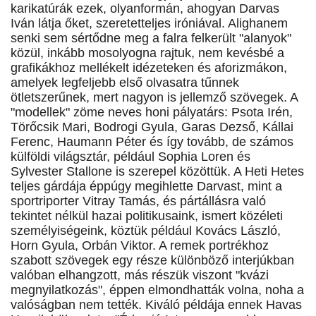
karikatúrák ezek, olyanformán, ahogyan Darvas
Iván látja őket, szeretetteljes iróniával. Alighanem
senki sem sértődne meg a falra felkerült "alanyok"
közül, inkább mosolyogna rajtuk, nem kevésbé a
grafikákhoz mellékelt idézeteken és aforizmákon,
amelyek legfeljebb első olvasatra tűnnek
ötletszerűnek, mert nagyon is jellemző szövegek. A
"modellek" zöme neves honi pályatárs: Psota Irén,
Törőcsik Mari, Bodrogi Gyula, Garas Dezső, Kállai
Ferenc, Haumann Péter és így tovább, de számos
külföldi világsztár, például Sophia Loren és
Sylvester Stallone is szerepel közöttük. A Heti Hetes
teljes gárdája éppúgy megihlette Darvast, mint a
sportriporter Vitray Tamás, és pártállásra való
tekintet nélkül hazai politikusaink, ismert közéleti
személyiségeink, köztük például Kovács László,
Horn Gyula, Orbán Viktor. A remek portrékhoz
szabott szövegek egy része különböző interjúkban
valóban elhangzott, más részük viszont "kvázi
megnyilatkozás", éppen elmondhatták volna, noha a
valóságban nem tették. Kiváló példája ennek Havas