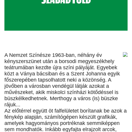
A Nemzet Színésze 1963-ban, néhány év
kényszerszünet után a borsodi megyeszékhely
teátrumában kezdte újra színi pályáját. Egyebek
közt a Ványa bácsiban és a Szent Johanna egyik
főszerepében tapsolhatott neki a közönség. A
jövőben a városban vendégül látják azokat a
művészeket, akik miskolci színházi kötődéssel is
büszkélkedhetnek. Merthogy a város (is) büszke
rájuk...
Az előtérrel együtt öt falfelületet borítanak be azok a
fénykép alapján, számítógépen készült grafikák,
amelyek hagyományos portréknak semmiképpen
sem mondhatók. Inkább egyfajta elrajzolt arcok,