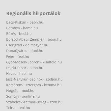
Regionális hírportálok
Bács-Kiskun - baon.hu
Baranya - bama.hu
Békés - beol.hu
Borsod-Abaúj-Zemplén - boon.hu
Csongrád - delmagyar.hu
Dunaújváros - duol.hu
Fejér - feol.hu
Győr-Moson-Sopron - kisalfold.hu
Hajdú-Bihar - haon.hu
Heves - heol.hu
Jász-Nagykun-Szolnok - szoljon.hu
Komárom-Esztergom - kemma.hu
Nógrád - nool.hu
Somogy - sonline.hu
Szabolcs-Szatmár-Bereg - szon.hu
Tolna - teol.hu