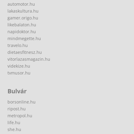
automotor.hu
lakaskultura.hu
gamer.origo.hu
likebalaton.hu
napidoktor.hu
mindmegette.hu
travelo.hu
dietaesfitnesz.hu
vitorlazasmagazin.hu
videkize.hu
tvmusor.hu
Bulvár
borsonline.hu
ripost.hu
metropol.hu
life.hu
she.hu