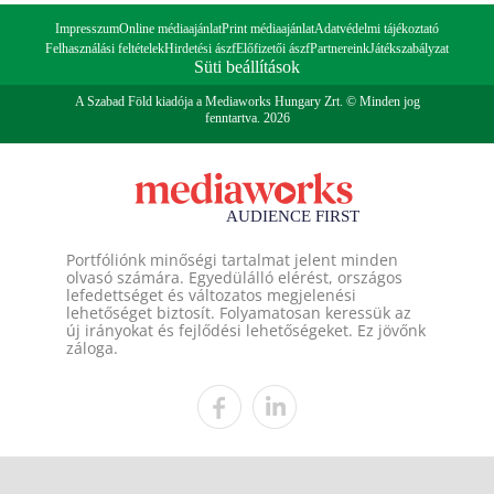
Impresszum
Online médiaajánlat
Print médiaajánlat
Adatvédelmi tájékoztató
Felhasználási feltételek
Hirdetési ászf
Előfizetői ászf
Partnereink
Játékszabályzat
Süti beállítások
A Szabad Föld kiadója a Mediaworks Hungary Zrt. © Minden jog
fenntartva. 2026
Portfóliónk minőségi tartalmat jelent minden
olvasó számára. Egyedülálló elérést, országos
lefedettséget és változatos megjelenési
lehetőséget biztosít. Folyamatosan keressük az
új irányokat és fejlődési lehetőségeket. Ez jövőnk
záloga.