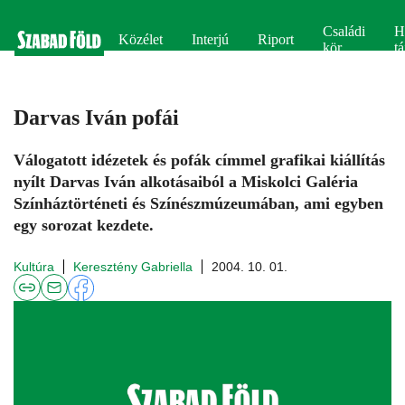
Családi
H
Közélet
Interjú
Riport
kör
tá
Darvas Iván pofái
Válogatott idézetek és pofák címmel grafikai kiállítás
nyílt Darvas Iván alkotásaiból a Miskolci Galéria
Színháztörténeti és Színészmúzeumában, ami egyben
egy sorozat kezdete.
Kultúra
Keresztény Gabriella
2004. 10. 01.