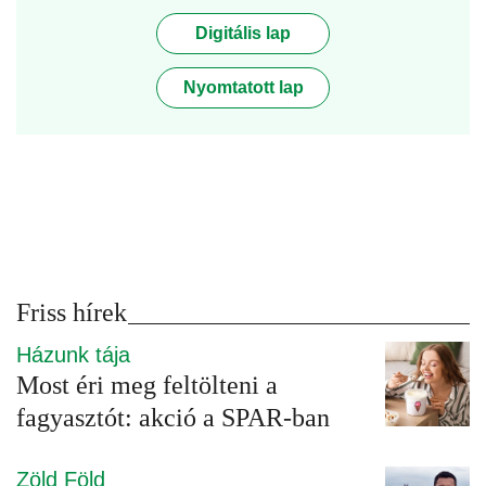
Digitális lap
Nyomtatott lap
Friss hírek
Házunk tája
Most éri meg feltölteni a
fagyasztót: akció a SPAR-ban
Zöld Föld