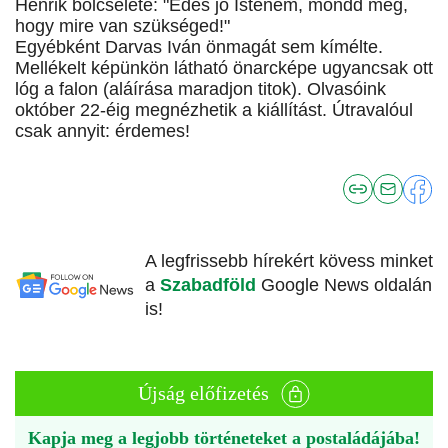
Henrik bölcselete: "Édes jó Istenem, mondd meg,
hogy mire van szükséged!"
Egyébként Darvas Iván önmagát sem kímélte.
Mellékelt képünkön látható önarcképe ugyancsak ott
lóg a falon (aláírása maradjon titok). Olvasóink
október 22-éig megnézhetik a kiállítást. Útravalóul
csak annyit: érdemes!
A legfrissebb hírekért kövess minket
a
Szabadföld
Google News oldalán
is!
Újság előfizetés
Kapja meg a legjobb történeteket a postaládájába!