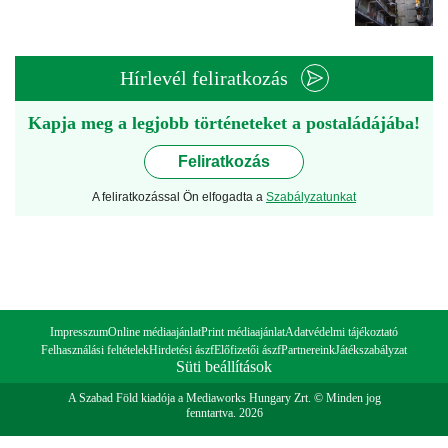
Hírlevél feliratkozás
Kapja meg a legjobb történeteket a postaládájába!
Feliratkozás
A feliratkozással Ön elfogadta a
Szabályzatunkat
Impresszum
Online médiaajánlat
Print médiaajánlat
Adatvédelmi tájékoztató
Felhasználási feltételek
Hirdetési ászf
Előfizetői ászf
Partnereink
Játékszabályzat
Süti beállítások
A Szabad Föld kiadója a Mediaworks Hungary Zrt. © Minden jog
fenntartva. 2026