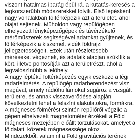
viszont hatalmas iparág épül rá, a kutatás-keresés a
legkorszerűbb módszerekkel folyik. Első lépésként
nagy vonalakban föltérképezik azt a területet, ahol
olajat sejtenek. Műholdon vagy repülőgépen
elhelyezett fényképezőgépek és távérzékelő
mérőműszerek segítségével adatokat gyűjtenek, és
föltérképezik a kiszemelt vidék földrajzi
jellegzetességeit. Ezek után részletesebb
méréseket végeznek, és adataik alapján szűkítik a
kört, illetve pontosítják azt a területrészt, ahol a
legvalószínűbb a lelőhely.
A nagy léptékű föltérképezés egyik eszköze a légi
radarfelmérés. A repülőgép radarberendezést visz
magával, amely rádióhullámokat sugároz a vizsgált
területre, és annak visszaverődése alapján
következtetni lehet a felszíni alakulatokra, formákra.
A mágneses fölmérést szintén repülőről végzik: a
gépen elhelyezett magnetométer érzékeli a Föld
mágneses mezejében előállt torzulásokat, amelyet a
földalatti kőzetek mágnesessége okoz.
Mindezekből, valamint a Föld gravitációs terének