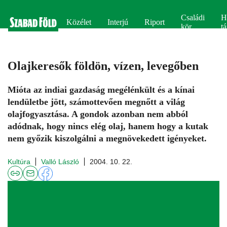
Családi
H
Közélet
Interjú
Riport
kör
tá
Olajkeresők földön, vízen, levegőben
Mióta az indiai gazdaság megélénkült és a kínai
lendületbe jött, számottevően megnőtt a világ
olajfogyasztása. A gondok azonban nem abból
adódnak, hogy nincs elég olaj, hanem hogy a kutak
nem győzik kiszolgálni a megnövekedett igényeket.
Kultúra
Valló László
2004. 10. 22.