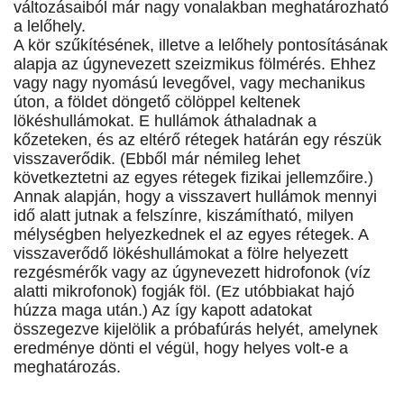
változásaiból már nagy vonalakban meghatározható
a lelőhely.
A kör szűkítésének, illetve a lelőhely pontosításának
alapja az úgynevezett szeizmikus fölmérés. Ehhez
vagy nagy nyomású levegővel, vagy mechanikus
úton, a földet döngető cölöppel keltenek
lökéshullámokat. E hullámok áthaladnak a
kőzeteken, és az eltérő rétegek határán egy részük
visszaverődik. (Ebből már némileg lehet
következtetni az egyes rétegek fizikai jellemzőire.)
Annak alapján, hogy a visszavert hullámok mennyi
idő alatt jutnak a felszínre, kiszámítható, milyen
mélységben helyezkednek el az egyes rétegek. A
visszaverődő lökéshullámokat a fölre helyezett
rezgésmérők vagy az úgynevezett hidrofonok (víz
alatti mikrofonok) fogják föl. (Ez utóbbiakat hajó
húzza maga után.) Az így kapott adatokat
összegezve kijelölik a próbafúrás helyét, amelynek
eredménye dönti el végül, hogy helyes volt-e a
meghatározás.