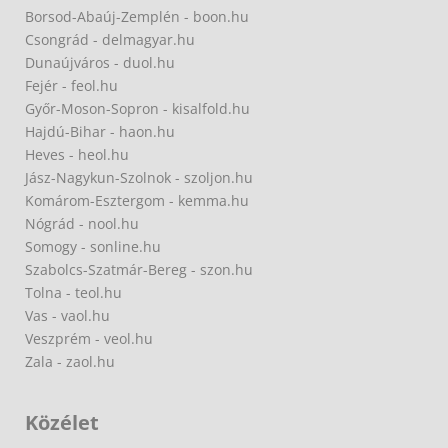
Borsod-Abaúj-Zemplén - boon.hu
Csongrád - delmagyar.hu
Dunaújváros - duol.hu
Fejér - feol.hu
Győr-Moson-Sopron - kisalfold.hu
Hajdú-Bihar - haon.hu
Heves - heol.hu
Jász-Nagykun-Szolnok - szoljon.hu
Komárom-Esztergom - kemma.hu
Nógrád - nool.hu
Somogy - sonline.hu
Szabolcs-Szatmár-Bereg - szon.hu
Tolna - teol.hu
Vas - vaol.hu
Veszprém - veol.hu
Zala - zaol.hu
Közélet