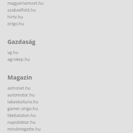
magyarnemzet.hu
szabadfold.hu
hirtv.hu
origo.hu
Gazdaság
vg.hu
agrokep.hu
Magazin
astronet.hu
automotor.hu
lakaskultura.hu
gamer.origo.hu
likebalaton.hu
napidoktor.hu
mindmegette.hu