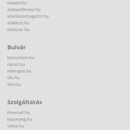
travelo.hu
dietaesfitnesz.hu
vitorlazasmagazin.hu
videkize.hu
tvmusor.hu
Bulvár
borsonline.hu
ripost.hu
metropol.hu
life.hu
she.hu
Szolgáltatás
freemail.hu
koponyeg.hu
videa.hu