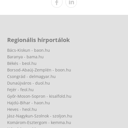
Regionális hírportálok
Bács-Kiskun - baon.hu
Baranya - bama.hu
Békés - beol.hu
Borsod-Abaúj-Zemplén - boon.hu
Csongrád - delmagyar.hu
Dunaújváros - duol.hu
Fejér - feol.hu
Győr-Moson-Sopron - kisalfold.hu
Hajdú-Bihar - haon.hu
Heves - heol.hu
Jász-Nagykun-Szolnok - szoljon.hu
Komárom-Esztergom - kemma.hu