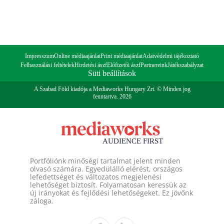
Impresszum
Online médiaajánlat
Print médiaajánlat
Adatvédelmi tájékoztató
Felhasználási feltételek
Hirdetési ászf
Előfizetői ászf
Partnereink
Játékszabályzat
Süti beállítások
A Szabad Föld kiadója a Mediaworks Hungary Zrt. © Minden jog
fenntartva. 2026
Portfóliónk minőségi tartalmat jelent minden
olvasó számára. Egyedülálló elérést, országos
lefedettséget és változatos megjelenési
lehetőséget biztosít. Folyamatosan keressük az
új irányokat és fejlődési lehetőségeket. Ez jövőnk
záloga.