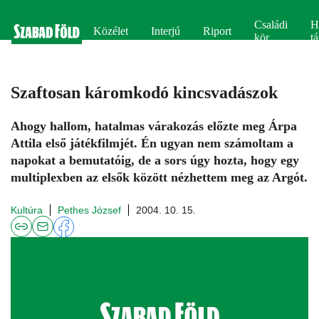
Családi
H
Közélet
Interjú
Riport
kör
tá
Szaftosan káromkodó kincsvadászok
Ahogy hallom, hatalmas várakozás előzte meg Árpa
Attila első játékfilmjét. Én ugyan nem számoltam a
napokat a bemutatóig, de a sors úgy hozta, hogy egy
multiplexben az elsők között nézhettem meg az Argót.
Kultúra
Pethes József
2004. 10. 15.