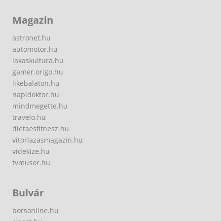
Magazin
astronet.hu
automotor.hu
lakaskultura.hu
gamer.origo.hu
likebalaton.hu
napidoktor.hu
mindmegette.hu
travelo.hu
dietaesfitnesz.hu
vitorlazasmagazin.hu
videkize.hu
tvmusor.hu
Bulvár
borsonline.hu