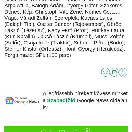
Árpa Attila, Balogh Ádám, György Péter, Szekeres
Dénes. Kép: Christoph Vitt. Zene: Nemes Csaba.
Vágó: Váradi Zoltán. Szereplők: Kovács Lajos
(Balogh Tibi), Oszter Sándor (Tejesember), Görög
László (Tézeusz), Nagy Feró (Profi), Ruttkay Laura
(Kun Katalin), Jáksó László (Krumpli), Mucsi Zoltán
(Sofőr), Csuja Imre (Traktor), Scherer Péter (Bodri),
Steiner Kristóf (Orfeusz), Honti György (Héraklész).
Forgalmazó: SPI. (103 perc)
A legfrissebb hírekért kövess minket
a
Szabadföld
Google News oldalán
is!