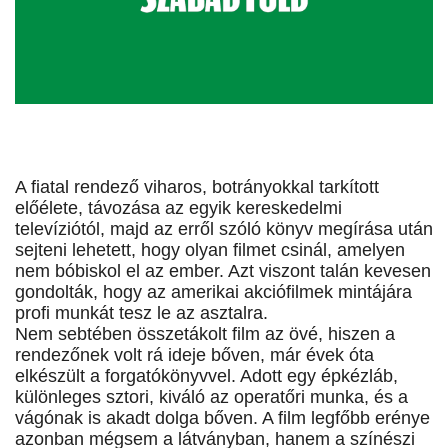
A fiatal rendező viharos, botrányokkal tarkított
előélete, távozása az egyik kereskedelmi
televíziótól, majd az erről szóló könyv megírása után
sejteni lehetett, hogy olyan filmet csinál, amelyen
nem bóbiskol el az ember. Azt viszont talán kevesen
gondolták, hogy az amerikai akciófilmek mintájára
profi munkát tesz le az asztalra.
Nem sebtében összetákolt film az övé, hiszen a
rendezőnek volt rá ideje bőven, már évek óta
elkészült a forgatókönyvvel. Adott egy épkézláb,
különleges sztori, kiváló az operatőri munka, és a
vágónak is akadt dolga bőven. A film legfőbb erénye
azonban mégsem a látványban, hanem a színészi