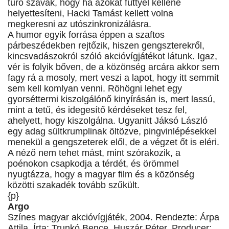
tűrő szavak, hogy ha azokat füttyel kellene
helyettesíteni, Hacki Tamást kellett volna
megkeresni az utószinkronizálásra.
A humor egyik forrása éppen a szaftos
párbeszédekben rejtőzik, hiszen gengszterekről,
kincsvadászokról szóló akcióvígjátékot látunk. Igaz,
vér is folyik bőven, de a közönség arcára akkor sem
fagy rá a mosoly, mert veszi a lapot, hogy itt semmit
sem kell komlyan venni. Röhögni lehet egy
gyorséttermi kiszolgálónő kinyírásán is, mert lassú,
mint a tetű, és idegesítő kérdéseket tesz fel,
ahelyett, hogy kiszolgálna. Ugyanitt Jáksó László
egy adag sültkrumplinak öltözve, pingvinlépésekkel
menekül a gengszeterek elől, de a végzet őt is eléri.
A néző nem tehet mást, mint szórakozik, a
poénokon csapkodja a térdét, és örömmel
nyugtázza, hogy a magyar film és a közönség
közötti szakadék tovább szűkült.
{p}
Argo
Színes magyar akcióvígjáték, 2004. Rendezte: Árpa
Attila. Írta: Trunkó Bence, Huszár Péter. Producer: