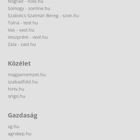
Nógrád - nool.hu
Somogy - sonline.hu
Szabolcs-Szatmár-Bereg - szon.hu
Tolna - teol.hu
Vas - vaol.hu
Veszprém - veol.hu
Zala - zaol.hu
Közélet
magyarnemzet.hu
szabadfold.hu
hirtv.hu
origo.hu
Gazdaság
vg.hu
agrokep.hu