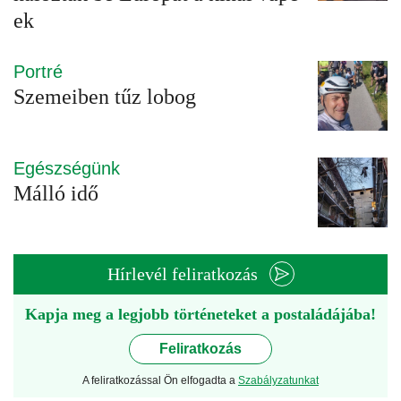
ek
Portré
Szemeiben tűz lobog
Egészségünk
Málló idő
Hírlevél feliratkozás
Kapja meg a legjobb történeteket a postaládájába!
Feliratkozás
A feliratkozással Ön elfogadta a
Szabályzatunkat