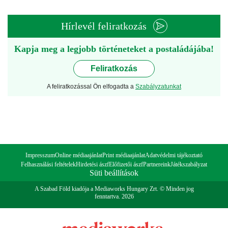
Hírlevél feliratkozás
Kapja meg a legjobb történeteket a postaládájába!
Feliratkozás
A feliratkozással Ön elfogadta a
Szabályzatunkat
Impresszum
Online médiaajánlat
Print médiaajánlat
Adatvédelmi tájékoztató
Felhasználási feltételek
Hirdetési ászf
Előfizetői ászf
Partnereink
Játékszabályzat
Süti beállítások
A Szabad Föld kiadója a Mediaworks Hungary Zrt. © Minden jog
fenntartva. 2026