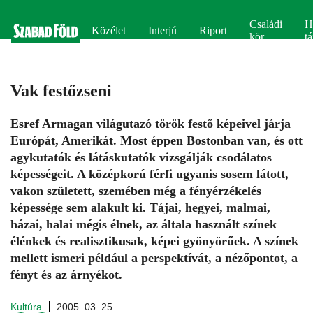
Családi
H
Közélet
Interjú
Riport
kör
tá
Vak festőzseni
Esref Armagan világutazó török festő képeivel járja
Európát, Amerikát. Most éppen Bostonban van, és ott
agykutatók és látáskutatók vizsgálják csodálatos
képességeit. A középkorú férfi ugyanis sosem látott,
vakon született, szemében még a fényérzékelés
képessége sem alakult ki. Tájai, hegyei, malmai,
házai, halai mégis élnek, az általa használt színek
élénkek és realisztikusak, képei gyönyörűek. A színek
mellett ismeri például a perspektívát, a nézőpontot, a
fényt és az árnyékot.
Kultúra
2005. 03. 25.