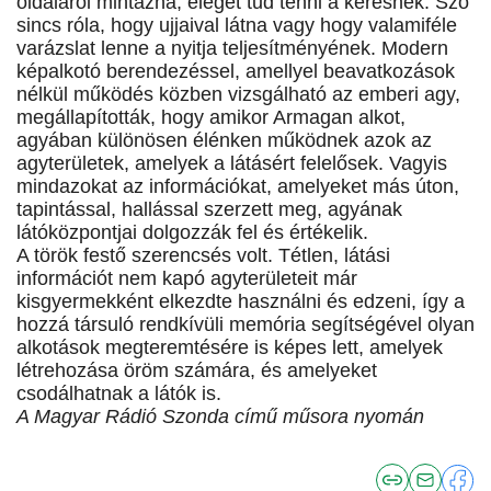
oldaláról mintázna, eleget tud tenni a kérésnek. Szó
sincs róla, hogy ujjaival látna vagy hogy valamiféle
varázslat lenne a nyitja teljesítményének. Modern
képalkotó berendezéssel, amellyel beavatkozások
nélkül működés közben vizsgálható az emberi agy,
megállapították, hogy amikor Armagan alkot,
agyában különösen élénken működnek azok az
agyterületek, amelyek a látásért felelősek. Vagyis
mindazokat az információkat, amelyeket más úton,
tapintással, hallással szerzett meg, agyának
látóközpontjai dolgozzák fel és értékelik.
A török festő szerencsés volt. Tétlen, látási
információt nem kapó agyterületeit már
kisgyermekként elkezdte használni és edzeni, így a
hozzá társuló rendkívüli memória segítségével olyan
alkotások megteremtésére is képes lett, amelyek
létrehozása öröm számára, és amelyeket
csodálhatnak a látók is.
A Magyar Rádió Szonda című műsora nyomán