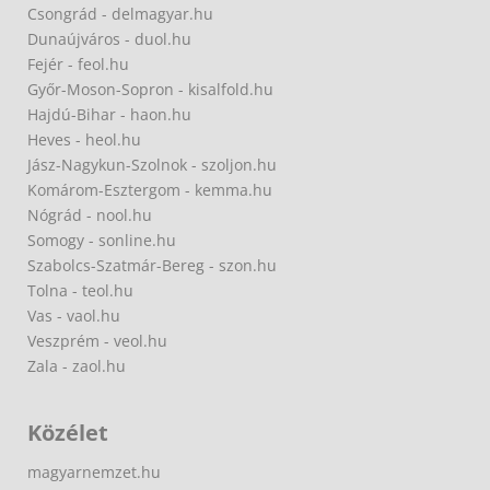
Csongrád - delmagyar.hu
Dunaújváros - duol.hu
Fejér - feol.hu
Győr-Moson-Sopron - kisalfold.hu
Hajdú-Bihar - haon.hu
Heves - heol.hu
Jász-Nagykun-Szolnok - szoljon.hu
Komárom-Esztergom - kemma.hu
Nógrád - nool.hu
Somogy - sonline.hu
Szabolcs-Szatmár-Bereg - szon.hu
Tolna - teol.hu
Vas - vaol.hu
Veszprém - veol.hu
Zala - zaol.hu
Közélet
magyarnemzet.hu