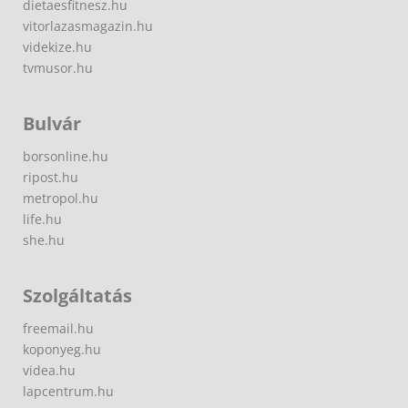
dietaesfitnesz.hu
vitorlazasmagazin.hu
videkize.hu
tvmusor.hu
Bulvár
borsonline.hu
ripost.hu
metropol.hu
life.hu
she.hu
Szolgáltatás
freemail.hu
koponyeg.hu
videa.hu
lapcentrum.hu