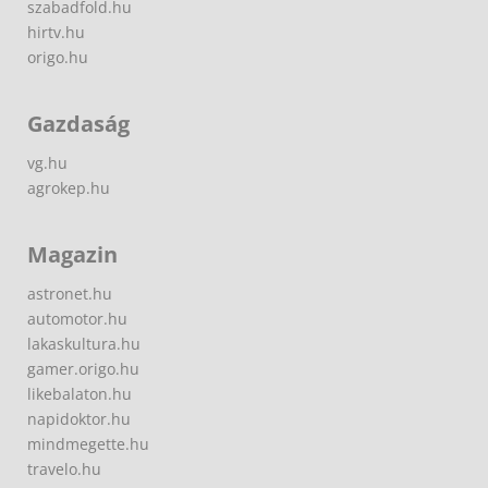
szabadfold.hu
hirtv.hu
origo.hu
Gazdaság
vg.hu
agrokep.hu
Magazin
astronet.hu
automotor.hu
lakaskultura.hu
gamer.origo.hu
likebalaton.hu
napidoktor.hu
mindmegette.hu
travelo.hu