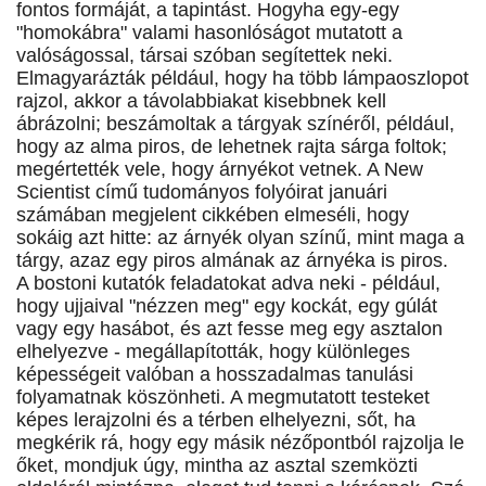
fontos formáját, a tapintást. Hogyha egy-egy
"homokábra" valami hasonlóságot mutatott a
valóságossal, társai szóban segítettek neki.
Elmagyarázták például, hogy ha több lámpaoszlopot
rajzol, akkor a távolabbiakat kisebbnek kell
ábrázolni; beszámoltak a tárgyak színéről, például,
hogy az alma piros, de lehetnek rajta sárga foltok;
megértették vele, hogy árnyékot vetnek. A New
Scientist című tudományos folyóirat januári
számában megjelent cikkében elmeséli, hogy
sokáig azt hitte: az árnyék olyan színű, mint maga a
tárgy, azaz egy piros almának az árnyéka is piros.
A bostoni kutatók feladatokat adva neki - például,
hogy ujjaival "nézzen meg" egy kockát, egy gúlát
vagy egy hasábot, és azt fesse meg egy asztalon
elhelyezve - megállapították, hogy különleges
képességeit valóban a hosszadalmas tanulási
folyamatnak köszönheti. A megmutatott testeket
képes lerajzolni és a térben elhelyezni, sőt, ha
megkérik rá, hogy egy másik nézőpontból rajzolja le
őket, mondjuk úgy, mintha az asztal szemközti