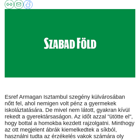
Esref Armagan Isztambul szegény külvárosában
nőtt fel, ahol nemigen volt pénz a gyermekek
iskoláztatására. De mivel nem látott, gyakran kívül
rekedt a gyerektársaságon. Az időt azzal "ütötte el",
hogy bottal a homokba kezdett rajzolgatni. Minthogy
az ott megjelent ábrák kiemelkedtek a síkból,
használni tudta az érzékelés vakok számára oly