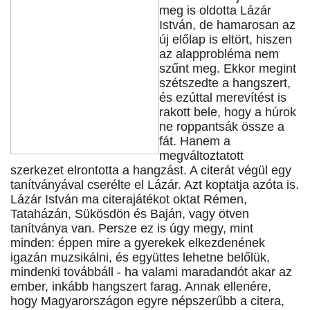
meg is oldotta Lázár
István, de hamarosan az
új előlap is eltört, hiszen
az alapprobléma nem
szűnt meg. Ekkor megint
szétszedte a hangszert,
és ezúttal merevítést is
rakott bele, hogy a húrok
ne roppantsák össze a
fát. Hanem a
megváltoztatott
szerkezet elrontotta a hangzást. A citerát végül egy
tanítványával cserélte el Lázár. Azt koptatja azóta is.
Lázár István ma citerajátékot oktat Rémen,
Tataházán, Sükösdön és Baján, vagy ötven
tanítványa van. Persze ez is úgy megy, mint
minden: éppen mire a gyerekek elkezdenének
igazán muzsikálni, és együttes lehetne belőlük,
mindenki továbbáll - ha valami maradandót akar az
ember, inkább hangszert farag. Annak ellenére,
hogy Magyarországon egyre népszerűbb a citera,