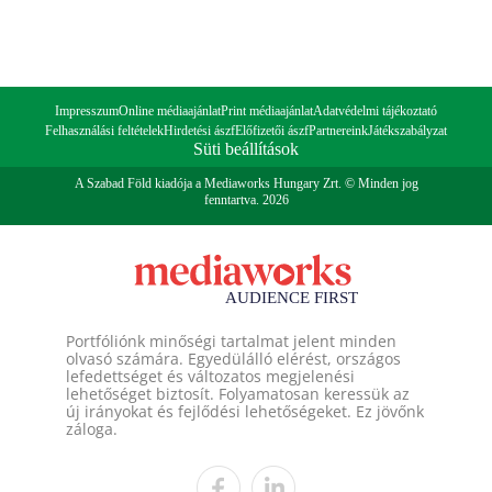
Impresszum
Online médiaajánlat
Print médiaajánlat
Adatvédelmi tájékoztató
Felhasználási feltételek
Hirdetési ászf
Előfizetői ászf
Partnereink
Játékszabályzat
Süti beállítások
A Szabad Föld kiadója a Mediaworks Hungary Zrt. © Minden jog
fenntartva. 2026
Portfóliónk minőségi tartalmat jelent minden
olvasó számára. Egyedülálló elérést, országos
lefedettséget és változatos megjelenési
lehetőséget biztosít. Folyamatosan keressük az
új irányokat és fejlődési lehetőségeket. Ez jövőnk
záloga.