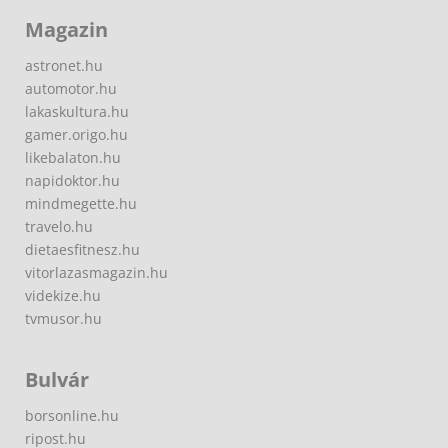
Magazin
astronet.hu
automotor.hu
lakaskultura.hu
gamer.origo.hu
likebalaton.hu
napidoktor.hu
mindmegette.hu
travelo.hu
dietaesfitnesz.hu
vitorlazasmagazin.hu
videkize.hu
tvmusor.hu
Bulvár
borsonline.hu
ripost.hu