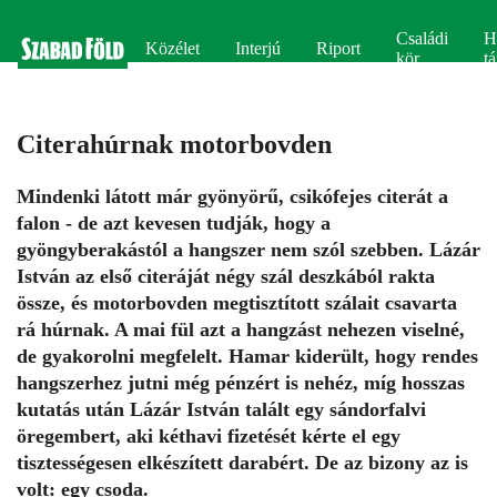
Családi
H
Közélet
Interjú
Riport
kör
tá
Citerahúrnak motorbovden
Mindenki látott már gyönyörű, csikófejes citerát a
falon - de azt kevesen tudják, hogy a
gyöngyberakástól a hangszer nem szól szebben. Lázár
István az első citeráját négy szál deszkából rakta
össze, és motorbovden megtisztított szálait csavarta
rá húrnak. A mai fül azt a hangzást nehezen viselné,
de gyakorolni megfelelt. Hamar kiderült, hogy rendes
hangszerhez jutni még pénzért is nehéz, míg hosszas
kutatás után Lázár István talált egy sándorfalvi
öregembert, aki kéthavi fizetését kérte el egy
tisztességesen elkészített darabért. De az bizony az is
volt: egy csoda.