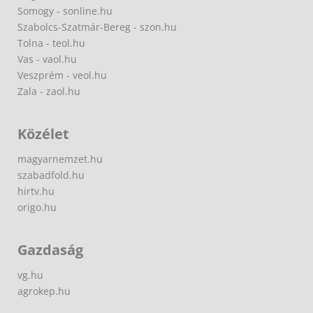
Somogy - sonline.hu
Szabolcs-Szatmár-Bereg - szon.hu
Tolna - teol.hu
Vas - vaol.hu
Veszprém - veol.hu
Zala - zaol.hu
Közélet
magyarnemzet.hu
szabadfold.hu
hirtv.hu
origo.hu
Gazdaság
vg.hu
agrokep.hu