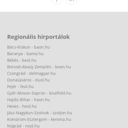
Regionális hírportálok
Bács-Kiskun - baon.hu
Baranya - bama.hu
Békés - beol.hu
Borsod-Abaúj-Zemplén - boon.hu
Csongrád - delmagyar.hu
Dunaújváros - duol.hu
Fejér - feol.hu
Győr-Moson-Sopron - kisalfold.hu
Hajdú-Bihar - haon.hu
Heves - heol.hu
Jász-Nagykun-Szolnok - szoljon.hu
Komárom-Esztergom - kemma.hu
Nógrád - nool.hu