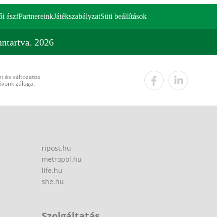
ői ászf
Partnereink
Játékszabályzat
Süti beállítások
ntartva. 2026
t és változatos
övőnk záloga.
ripost.hu
metropol.hu
life.hu
she.hu
Szolgáltatás