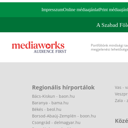
Impresszum
Online médiaajánlat
Print médiaajánl
A Szabad Föl
Portfóliónk minőségi ta
megjelenési lehetőséget
Regionális hírportálok
Vas - v
Veszpr
Bács-Kiskun - baon.hu
Zala - 
Baranya - bama.hu
Békés - beol.hu
Borsod-Abaúj-Zemplén - boon.hu
Közé
Csongrád - delmagyar.hu