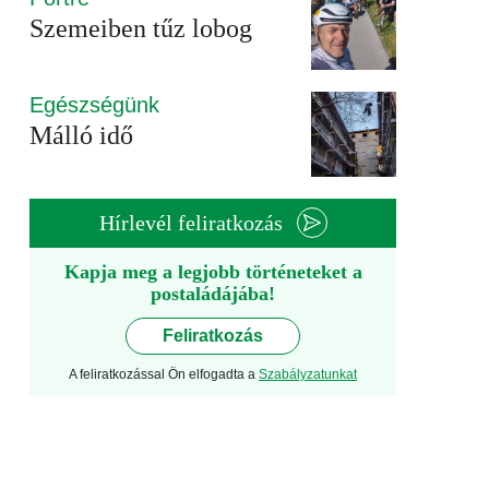
Szemeiben tűz lobog
Egészségünk
Málló idő
Hírlevél feliratkozás
Kapja meg a legjobb történeteket a
postaládájába!
Feliratkozás
A feliratkozással Ön elfogadta a
Szabályzatunkat