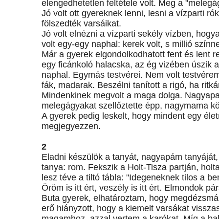
elengedhetetlen feltétele volt. Meg a "melegá
Jó volt ott gyereknek lenni, lesni a vízparti r
fölszedték varsáikat.
Jó volt elnézni a vízparti sekély vízben, ho
volt egy-egy naphal: kerek volt, s millió színn
Már a gyerek elgondolkodhatott fent és lent rel
egy ficánkoló halacska, az ég vizében úszik a n
naphal. Egymás testvérei. Nem volt testvérem
fák, madarak. Beszélni tanított a rigó, ha ritká
Mindenkinek megvolt a maga dolga. Nagyapa a 
melegágyakat szellőztette épp, nagymama kötö
A gyerek pedig leskelt, hogy mindent egy éle
megjegyezzen.
2
Eladni készülök a tanyát, nagyapám tanyáját
tanya: rom. Fekszik a Holt-Tisza partján, holt
lesz téve a tiltó tábla: "Idegeneknek tilos a
Öröm is itt ért, veszély is itt ért. Elmondok pár
Buta gyerek, elhatároztam, hogy megdézsmálo
erő hiányzott, hogy a kiemelt varsákat viss
magamhoz, azzal vertem a karókat. Míg a balt