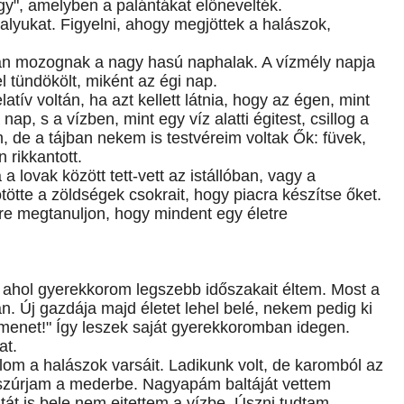
gy", amelyben a palántákat előnevelték.
ókalyukat. Figyelni, ahogy megjöttek a halászok,
gyan mozognak a nagy hasú naphalak. A vízmély napja
el tündökölt, miként az égi nap.
atív voltán, ha azt kellett látnia, hogy az égen, mint
ap, s a vízben, mint egy víz alatti égitest, csillog a
, de a tájban nekem is testvéreim voltak Ők: füvek,
n rikkantott.
lovak között tett-vett az istállóban, vagy a
tte a zöldségek csokrait, hogy piacra készítse őket.
tre megtanuljon, hogy mindent egy életre
, ahol gyerekkorom legszebb időszakait éltem. Most a
an. Új gazdája majd életet lehel belé, nekem pedig ki
 bemenet!" Így leszek saját gyerekkoromban idegen.
at.
m a halászok varsáit. Ladikunk volt, de karomból az
zaszúrjam a mederbe. Nagyapám baltáját vettem
át is bele nem ejtettem a vízbe. Úszni tudtam,