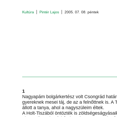
Kultúra
Pintér Lajos
2005. 07. 08. péntek
1
Nagyapám bolgárkertész volt Csongrád határáb
gyereknek mesei táj, de az a felnőttnek is. A 
állott a tanya, ahol a nagyszüleim éltek.
A Holt-Tiszából öntözték is zöldségeságyásai