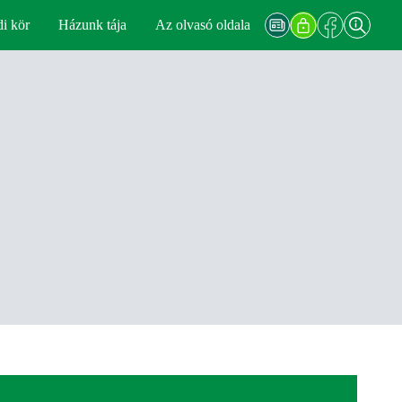
di kör
Házunk tája
Az olvasó oldala