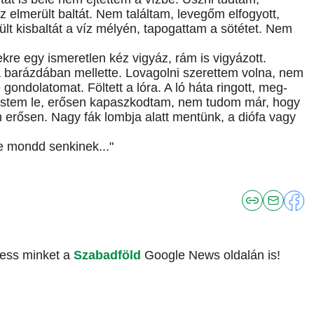
z elmerült baltát. Nem találtam, levegőm elfogyott,
ült kisbaltát a víz mélyén, tapogattam a sötétet. Nem
re egy ismeretlen kéz vigyáz, rám is vigyázott.
a barázdában mellette. Lovagolni szerettem volna, nem
ondolatomat. Föltett a lóra. A ló háta ringott, meg-
estem le, erősen kapaszkodtam, nem tudom már, hogy
am erősen. Nagy fák lombja alatt mentünk, a diófa vagy
e mondd senkinek..."
vess minket a
Szabadföld
Google News oldalán is!