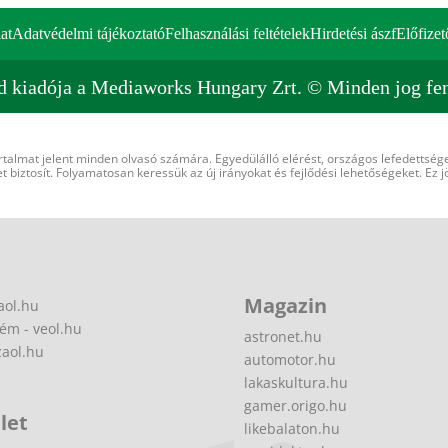
at
Adatvédelmi tájékoztató
Felhasználási feltételek
Hirdetési ászf
Előfizet
d kiadója a Mediaworks Hungary Zrt. © Minden jog fen
rtalmat jelent minden olvasó számára. Egyedülálló elérést, országos lefedettsége
 biztosít. Folyamatosan keressük az új irányokat és fejlődési lehetőségeket. Ez j
Magazin
aol.hu
ém - veol.hu
astronet.hu
zaol.hu
automotor.hu
lakaskultura.hu
gamer.origo.hu
let
likebalaton.hu