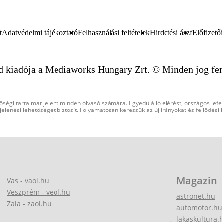
t
Adatvédelmi tájékoztató
Felhasználási feltételek
Hirdetési ászf
Előfizetői
d kiadója a Mediaworks Hungary Zrt. © Minden jog fen
őségi tartalmat jelent minden olvasó számára. Egyedülálló elérést, országos lef
elenési lehetőséget biztosít. Folyamatosan keressük az új irányokat és fejlődési
Magazin
Vas - vaol.hu
Veszprém - veol.hu
astronet.hu
Zala - zaol.hu
automotor.hu
lakaskultura.