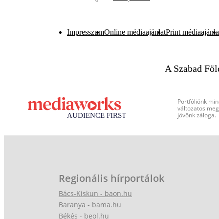
Impresszum
Online médiaajánlat
Print médiaajánla
A Szabad Föl
Portfóliónk min
változatos megj
jövőnk záloga.
Regionális hírportálok
Bács-Kiskun - baon.hu
Baranya - bama.hu
Békés - beol.hu