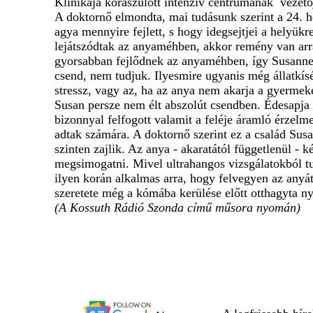
Klinikája koraszülött intenzív centrumának vezetőj
A doktornő elmondta, mai tudásunk szerint a 24. hé
agya mennyire fejlett, s hogy idegsejtjei a helyük
lejátszódtak az anyaméhben, akkor remény van arr
gyorsabban fejlődnek az anyaméhben, így Susannek 
csend, nem tudjuk. Ilyesmire ugyanis még állatkís
stressz, vagy az, ha az anya nem akarja a gyermeke
Susan persze nem élt abszolút csendben. Édesapja é
bizonnyal felfogott valamit a feléje áramló érzelm
adtak számára. A doktornő szerint ez a család Su
szinten zajlik. Az anya - akaratától függetlenül -
megsimogatni. Mivel ultrahangos vizsgálatokból tud
ilyen korán alkalmas arra, hogy felvegyen az anyá
szeretete még a kómába kerülése előtt otthagyta n
(A Kossuth Rádió Szonda című műsora nyomán)