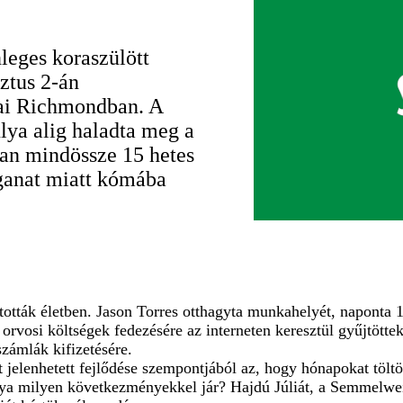
nleges koraszülött
ztus 2-án
kai Richmondban. A
úlya alig haladta meg a
san mindössze 15 hetes
ganat miatt kómába
ották életben. Jason Torres otthagyta munkahelyét, naponta 12
s orvosi költségek fedezésére az interneten keresztül gyűjtött
számlák kifizetésére.
t jelenhetett fejlődése szempontjából az, hogy hónapokat töl
ya milyen következményekkel jár? Hajdú Júliát, a Semmelwei