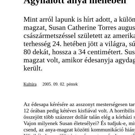
Agyhalott anya méhében
Mint arról lapunk is hírt adott, a külö
magzat, Susan Catherine Torres augus
császármetszéssel született az ameri
terhesség 24. hetében jött a világra, s
80 dekát, hossza a 34 centimétert. Su
magzat volt, amikor édesanyja agyda
került.
Kultúra
2005. 09. 02. péntek
Az édesapa kérésére az asszonyt mesterségesen tart
12 órában pedig kétéves kisfiával volt. A horribili
összejött több százezer dollár talán elég a kórházi 
Vajon milyenek Susan életesélyei? És tudjuk-e, mi
csend, az anya-magzat közötti kommunikáció hián