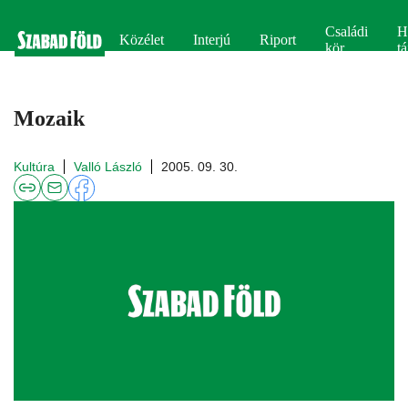
Családi
H
Közélet
Interjú
Riport
kör
tá
Mozaik
Kultúra
Valló László
2005. 09. 30.