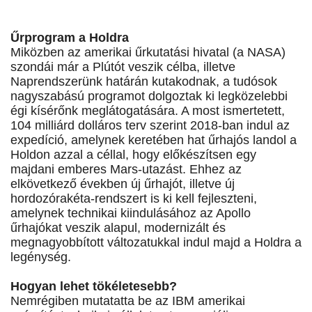
Űrprogram a Holdra
Miközben az amerikai űrkutatási hivatal (a NASA)
szondái már a Plútót veszik célba, illetve
Naprendszerünk határán kutakodnak, a tudósok
nagyszabású programot dolgoztak ki legközelebbi
égi kísérőnk meglátogatására. A most ismertetett,
104 milliárd dolláros terv szerint 2018-ban indul az
expedíció, amelynek keretében hat űrhajós landol a
Holdon azzal a céllal, hogy előkészítsen egy
majdani emberes Mars-utazást. Ehhez az
elkövetkező években új űrhajót, illetve új
hordozórakéta-rendszert is ki kell fejleszteni,
amelynek technikai kiindulásához az Apollo
űrhajókat veszik alapul, modernizált és
megnagyobbított változatukkal indul majd a Holdra a
legénység.
Hogyan lehet tökéletesebb?
Nemrégiben mutatatta be az IBM amerikai