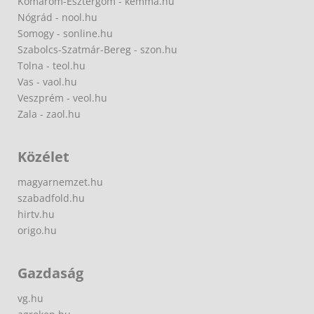
Komárom-Esztergom - kemma.hu
Nógrád - nool.hu
Somogy - sonline.hu
Szabolcs-Szatmár-Bereg - szon.hu
Tolna - teol.hu
Vas - vaol.hu
Veszprém - veol.hu
Zala - zaol.hu
Közélet
magyarnemzet.hu
szabadfold.hu
hirtv.hu
origo.hu
Gazdaság
vg.hu