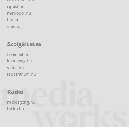
ripost.hu
metropol.hu
life.hu
she.hu
Szolgáltatás
freemail.hu
koponyeg.hu
videa.hu
lapcentrum.hu
Rádió
radio1gong.hu
hirfm.hu