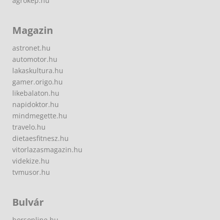
agrokep.hu
Magazin
astronet.hu
automotor.hu
lakaskultura.hu
gamer.origo.hu
likebalaton.hu
napidoktor.hu
mindmegette.hu
travelo.hu
dietaesfitnesz.hu
vitorlazasmagazin.hu
videkize.hu
tvmusor.hu
Bulvár
borsonline.hu