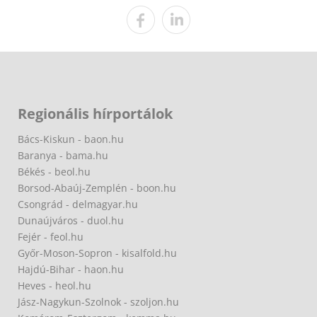
Regionális hírportálok
Bács-Kiskun - baon.hu
Baranya - bama.hu
Békés - beol.hu
Borsod-Abaúj-Zemplén - boon.hu
Csongrád - delmagyar.hu
Dunaújváros - duol.hu
Fejér - feol.hu
Győr-Moson-Sopron - kisalfold.hu
Hajdú-Bihar - haon.hu
Heves - heol.hu
Jász-Nagykun-Szolnok - szoljon.hu