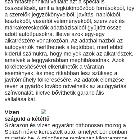
számítástechnikai vállalat azt a speciális
összesítését, amit a legkülönbözőbb forrásokból, így
a szerelők jegyzőkönyveiből, javítási naplókból,
tesztekből, vásárlói véleményekből, szervizek és
márkakereskedők adatbázisaiból gyűjtött össze
adott autótípusokra, illetve azok egy-egy
alkatrészére vonatkozóan. Az adathalmazból az
autógyártók meríthetnek a legtöbbet, mert ebből
kiderül számukra, hogy melyek azok az alkatrészek,
amelyek a leggyakrabban meghibásodnak. Azok
tökéletesítésével elkerülhetők a váratlan
események, és még ritkábban lesz szükség a
javítóműhely fölkeresésére. Az adatok elemzése
révén a gyártók tovább növelhetik az autógyártás
színvonalát, illetve bővíthetik garanciális
vállalásaikat.
Vízen
száguld a kétéltű
Szárazon és vízen egyaránt otthonosan mozog a
Splash névre keresztelt autó, amelyet Londonban
mutattak be. A mindössze nyolcszáz kilogrammos,