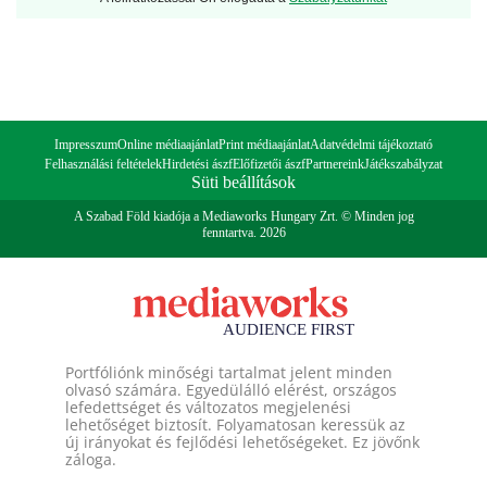
Impresszum
Online médiaajánlat
Print médiaajánlat
Adatvédelmi tájékoztató
Felhasználási feltételek
Hirdetési ászf
Előfizetői ászf
Partnereink
Játékszabályzat
Süti beállítások
A Szabad Föld kiadója a Mediaworks Hungary Zrt. © Minden jog
fenntartva. 2026
Portfóliónk minőségi tartalmat jelent minden
olvasó számára. Egyedülálló elérést, országos
lefedettséget és változatos megjelenési
lehetőséget biztosít. Folyamatosan keressük az
új irányokat és fejlődési lehetőségeket. Ez jövőnk
záloga.