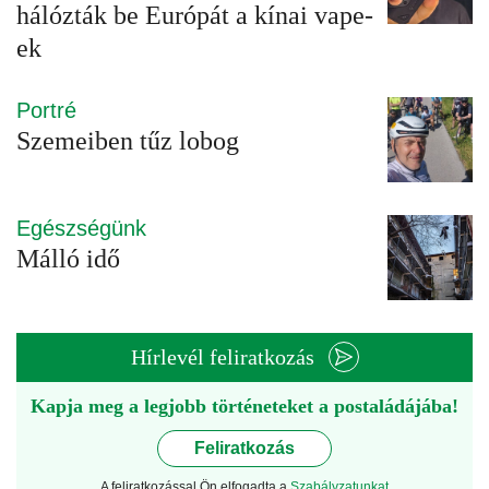
hálózták be Európát a kínai vape-
ek
Portré
Szemeiben tűz lobog
Egészségünk
Málló idő
Hírlevél feliratkozás
Kapja meg a legjobb történeteket a postaládájába!
Feliratkozás
A feliratkozással Ön elfogadta a
Szabályzatunkat