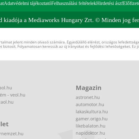
at
Adatvédelmi tájékoztató
Felhasználási feltételek
Hirdetési ászf
Előfizet
d kiadója a Mediaworks Hungary Zrt. © Minden jog fen
rtalmat jelent minden olvasó számára. Egyedülálló elérést, országos lefedettsége
 biztosít. Folyamatosan keressük az új irányokat és fejlődési lehetőségeket. Ez j
Magazin
aol.hu
ém - veol.hu
astronet.hu
zaol.hu
automotor.hu
lakaskultura.hu
gamer.origo.hu
let
likebalaton.hu
napidoktor.hu
rnemzet.hu