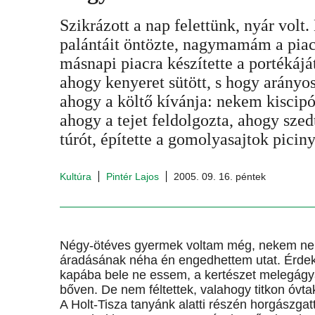
Szikrázott a nap felettünk, nyár vol
palántáit öntözte, nagymamám a piac
másnapi piacra készítette a portékáját
ahogy kenyeret sütött, s hogy arány
ahogy a költő kívánja: nekem kiscipó
ahogy a tejet feldolgozta, ahogy szedte
túrót, építette a gomolyasajtok piciny
Kultúra
Pintér Lajos
2005. 09. 16. péntek
Négy-ötéves gyermek voltam még, nekem nem 
áradásának néha én engedhettem utat. Érdeke
kapába bele ne essem, a kertészet melegágy
bőven. De nem féltettek, valahogy titkon óvta
A Holt-Tisza tanyánk alatti részén horgászga