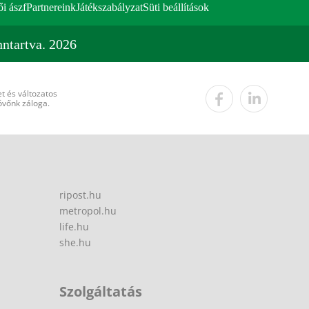
ői ászf
Partnereink
Játékszabályzat
Süti beállítások
ntartva. 2026
t és változatos
övőnk záloga.
ripost.hu
metropol.hu
life.hu
she.hu
Szolgáltatás