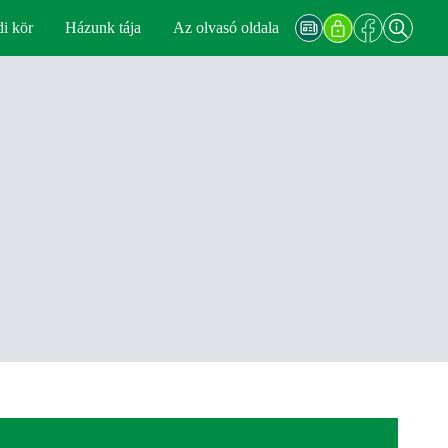
di kör
Házunk tája
Az olvasó oldala