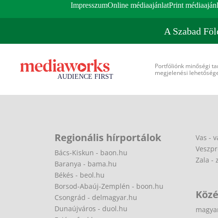
Impresszum
Online médiaajánlat
Print médiaajánl
A Szabad Föl
Portfóliónk minőségi ta
megjelenési lehetőséget
Regionális hírportálok
Vas - v
Veszpr
Bács-Kiskun - baon.hu
Zala - 
Baranya - bama.hu
Békés - beol.hu
Borsod-Abaúj-Zemplén - boon.hu
Közé
Csongrád - delmagyar.hu
Dunaújváros - duol.hu
magya