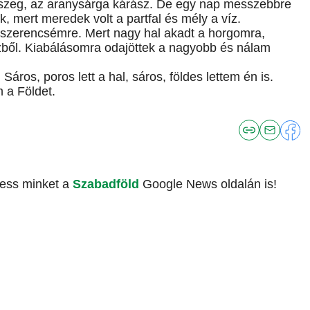
eszeg, az aranysárga kárász. De egy nap messzebbre
mert meredek volt a partfal és mély a víz.
 szerencsémre. Mert nagy hal akadt a horgomra,
ízből. Kiabálásomra odajöttek a nagyobb és nálam
áros, poros lett a hal, sáros, földes lettem én is.
m a Földet.
vess minket a
Szabadföld
Google News oldalán is!