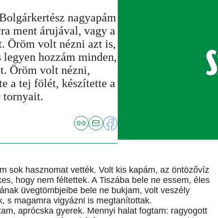
t. Bolgárkertész nagyapám
ra ment árujával, vagy a
. Öröm volt nézni azt is,
os legyen hozzám minden,
t. Öröm volt nézni,
 a tej fölét, készítette a
 tornyait.
sok hasznomat vették. Volt kis kapám, az öntözővíz
s, hogy nem féltettek. A Tiszába bele ne essem, éles
ának üvegtömbjeibe bele ne bukjam, volt veszély
k, s magamra vigyázni is megtanítottak.
ttam, aprócska gyerek. Mennyi halat fogtam: ragyogott