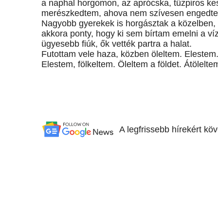
a naphal horgomon, az aprócska, tűzpiros k
merészkedtem, ahova nem szívesen engedtek, 
Nagyobb gyerekek is horgásztak a közelben,
akkora ponty, hogy ki sem bírtam emelni a v
ügyesebb fiúk, ők vették partra a halat.
Futottam vele haza, közben öleltem. Elestem. S
Elestem, fölkeltem. Öleltem a földet. Átölelte
A legfrissebb hírekért kö