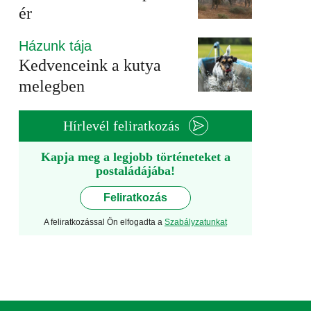
ér
Házunk tája
Kedvenceink a kutya
melegben
Hírlevél feliratkozás
Kapja meg a legjobb történeteket a
postaládájába!
Feliratkozás
A feliratkozással Ön elfogadta a
Szabályzatunkat