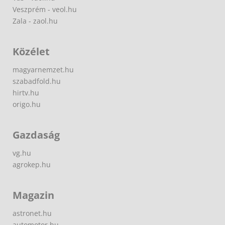
Veszprém - veol.hu
Zala - zaol.hu
Közélet
magyarnemzet.hu
szabadfold.hu
hirtv.hu
origo.hu
Gazdaság
vg.hu
agrokep.hu
Magazin
astronet.hu
automotor.hu