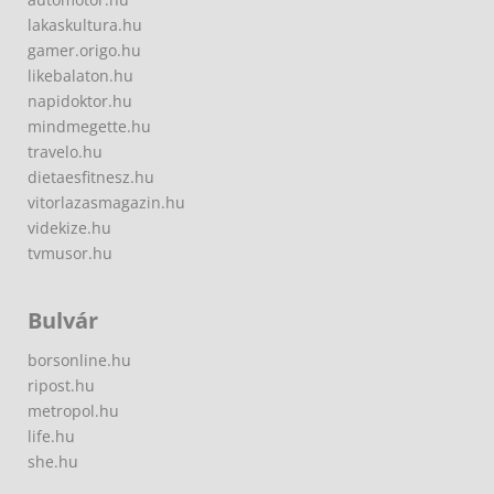
lakaskultura.hu
gamer.origo.hu
likebalaton.hu
napidoktor.hu
mindmegette.hu
travelo.hu
dietaesfitnesz.hu
vitorlazasmagazin.hu
videkize.hu
tvmusor.hu
Bulvár
borsonline.hu
ripost.hu
metropol.hu
life.hu
she.hu