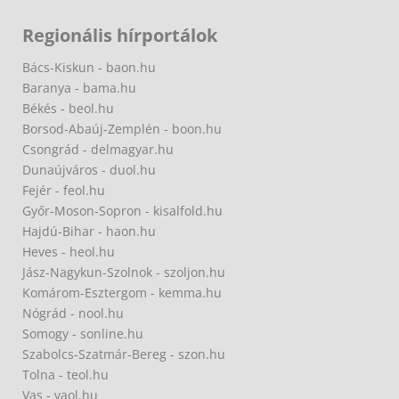
Regionális hírportálok
Bács-Kiskun - baon.hu
Baranya - bama.hu
Békés - beol.hu
Borsod-Abaúj-Zemplén - boon.hu
Csongrád - delmagyar.hu
Dunaújváros - duol.hu
Fejér - feol.hu
Győr-Moson-Sopron - kisalfold.hu
Hajdú-Bihar - haon.hu
Heves - heol.hu
Jász-Nagykun-Szolnok - szoljon.hu
Komárom-Esztergom - kemma.hu
Nógrád - nool.hu
Somogy - sonline.hu
Szabolcs-Szatmár-Bereg - szon.hu
Tolna - teol.hu
Vas - vaol.hu