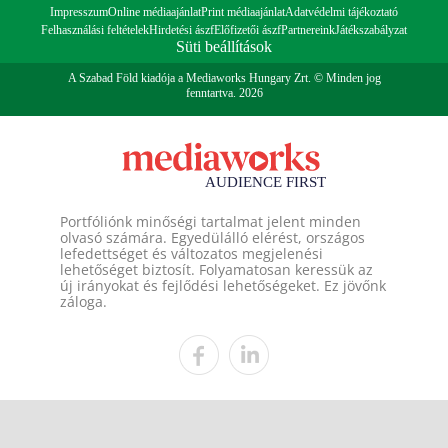
Impresszum
Online médiaajánlat
Print médiaajánlat
Adatvédelmi tájékoztató
Felhasználási feltételek
Hirdetési ászf
Előfizetői ászf
Partnereink
Játékszabályzat
Süti beállítások
A Szabad Föld kiadója a Mediaworks Hungary Zrt. © Minden jog
fenntartva. 2026
Portfóliónk minőségi tartalmat jelent minden
olvasó számára. Egyedülálló elérést, országos
lefedettséget és változatos megjelenési
lehetőséget biztosít. Folyamatosan keressük az
új irányokat és fejlődési lehetőségeket. Ez jövőnk
záloga.