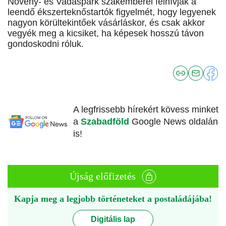
Növény- és Vadaspark szakemberei felhívják a
leendő ékszerteknőstartók figyelmét, hogy legyenek
nagyon körültekintőek vásárláskor, és csak akkor
vegyék meg a kicsiket, ha képesek hosszú távon
gondoskodni róluk.
A legfrissebb hírekért kövess minket
a
Szabadföld
Google News oldalán
is!
Újság előfizetés
Kapja meg a legjobb történeteket a postaládájába!
Digitális lap