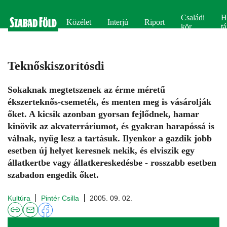
Családi
H
Közélet
Interjú
Riport
kör
tá
Teknőskiszorítósdi
Sokaknak megtetszenek az érme méretű
ékszerteknős-csemeték, és menten meg is vásárolják
őket. A kicsik azonban gyorsan fejlődnek, hamar
kinövik az akvaterráriumot, és gyakran harapóssá is
válnak, nyűg lesz a tartásuk. Ilyenkor a gazdik jobb
esetben új helyet keresnek nekik, és elviszik egy
állatkertbe vagy állatkereskedésbe - rosszabb esetben
szabadon engedik őket.
Kultúra
Pintér Csilla
2005. 09. 02.