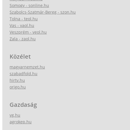
Somogy - sonline.hu
Szabolcs-Szatmár-Bereg - szon.hu
Tolna - teol.hu
Vas - vaol.hu
Veszprém - veol.hu
Zala - zaol.hu
Közélet
magyarnemzet.hu
szabadfold.hu
hirtv.hu
origo.hu
Gazdaság
vg.hu
agrokep.hu