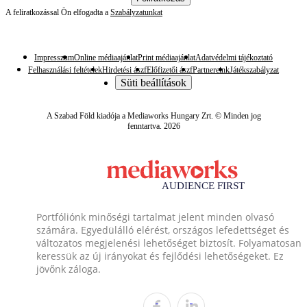
A feliratkozással Ön elfogadta a
Szabályzatunkat
Impresszum
Online médiaajánlat
Print médiaajánlat
Adatvédelmi tájékoztató
Felhasználási feltételek
Hirdetési ászf
Előfizetői ászf
Partnereink
Játékszabályzat
Süti beállítások
A Szabad Föld kiadója a Mediaworks Hungary Zrt. © Minden jog
fenntartva. 2026
Portfóliónk minőségi tartalmat jelent minden olvasó
számára. Egyedülálló elérést, országos lefedettséget és
változatos megjelenési lehetőséget biztosít. Folyamatosan
keressük az új irányokat és fejlődési lehetőségeket. Ez
jövőnk záloga.