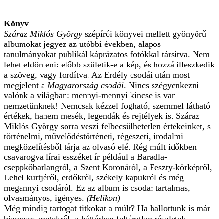
Könyv
Száraz Miklós György
szépírói könyvei mellett gyönyörű
albumokat jegyez az utóbbi években, alapos
tanulmányokat publikál káprázatos fotókkal társítva. Nem
lehet eldönteni: előbb születik-e a kép, és hozzá illeszkedik
a szöveg, vagy fordítva. Az Erdély csodái után most
megjelent a
Magyarország csodái
. Nincs szégyenkezni
valónk a világban: mennyi-mennyi kincse is van
nemzetünknek! Nemcsak kézzel fogható, szemmel látható
értékek, hanem mesék, legendák és rejtélyek is. Száraz
Miklós György sorra veszi felbecsülhetetlen értékeinket, s
történelmi, művelődéstörténeti, régészeti, irodalmi
megközelítésből tárja az olvasó elé. Rég múlt időkben
csavarogva lírai esszéket ír például a Baradla-
cseppkőbarlangról, a Szent Koronáról, a Feszty-körképről,
Lehel kürtjéről, erdőkről, székely kapukról és még
megannyi csodáról. Ez az album is csoda: tartalmas,
olvasmányos, igényes.
(Helikon)
Még mindig tartogat titkokat a múlt? Ha hallottunk is már
bizonyos esetekről, a háttérben feltáratlan részletek