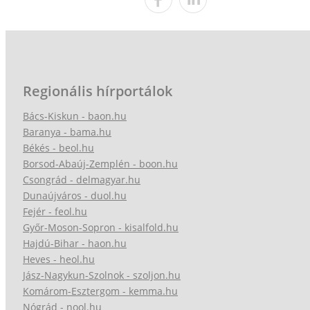
Regionális hírportálok
Bács-Kiskun - baon.hu
Baranya - bama.hu
Békés - beol.hu
Borsod-Abaúj-Zemplén - boon.hu
Csongrád - delmagyar.hu
Dunaújváros - duol.hu
Fejér - feol.hu
Győr-Moson-Sopron - kisalfold.hu
Hajdú-Bihar - haon.hu
Heves - heol.hu
Jász-Nagykun-Szolnok - szoljon.hu
Komárom-Esztergom - kemma.hu
Nógrád - nool.hu