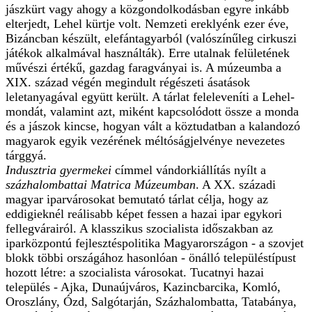
jászkürt vagy ahogy a közgondolkodásban egyre inkább
elterjedt, Lehel kürtje volt. Nemzeti ereklyénk ezer éve,
Bizáncban készült, elefántagyarból (valószínűleg cirkuszi
játékok alkalmával használták). Erre utalnak felületének
művészi értékű, gazdag faragványai is. A múzeumba a
XIX. század végén megindult régészeti ásatások
leletanyagával együtt került. A tárlat feleleveníti a Lehel-
mondát, valamint azt, miként kapcsolódott össze a monda
és a jászok kincse, hogyan vált a köztudatban a kalandozó
magyarok egyik vezérének méltóságjelvénye nevezetes
tárggyá.
Indusztria gyermekei
címmel vándorkiállítás nyílt a
százhalombattai Matrica Múzeumban
. A XX. századi
magyar iparvárosokat bemutató tárlat célja, hogy az
eddigieknél reálisabb képet fessen a hazai ipar egykori
fellegvárairól. A klasszikus szocialista időszakban az
iparközpontú fejlesztéspolitika Magyarországon - a szovjet
blokk többi országához hasonlóan - önálló településtípust
hozott létre: a szocialista városokat. Tucatnyi hazai
település - Ajka, Dunaújváros, Kazincbarcika, Komló,
Oroszlány, Ózd, Salgótarján, Százhalombatta, Tatabánya,