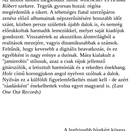
Róbert
szekere. Tegyük gyorsan hozzá: régóta
megérdemlik a sikert. A tehetséges fiatal szerzőpáros
zenész előző albumainak népszerűsítésére hosszabb időt
szánt, közben persze születtek újabb dalok is, és nemrég
előrukkoltak harmadik lemezükkel, melyet saját kiadójuk
gondozott. Visszatértek az akusztikus álomvilágból a
realitások mezejére, vagyis dinamikusabbak a számok.
Feltűnik, hogy kevesebb a digitális beavatkozás, és ez
egyébként is nagy erénye a duónak. Mára kialakult a
"jamierobis" stílusuk, azaz a csak rájuk jellemző
gitárszólók, a letisztult harmóniák és a rekedtes énekhang.
Hole
című korongjukon angol nyelven szólnak a dalok.
Nyilván ez a külföldi figyelemfelkeltés miatt kell - de azért
"ráadásként" énekelhettek volna egyet magyarul is.
(Last
One Out Records)
A legfrissebb hírekért kövess