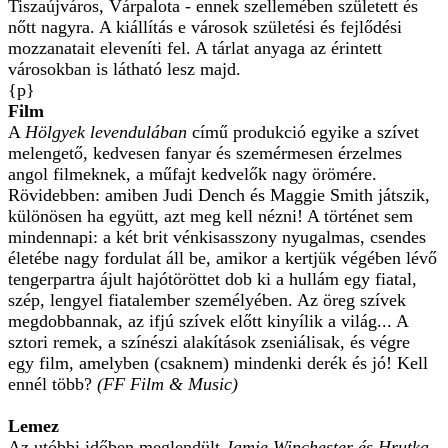
Tiszaújváros, Várpalota - ennek szellemében született és
nőtt nagyra. A kiállítás e városok születési és fejlődési
mozzanatait eleveníti fel. A tárlat anyaga az érintett
városokban is látható lesz majd.
{p}
Film
A
Hölgyek levendulában
című produkció egyike a szívet
melengető, kedvesen fanyar és szemérmesen érzelmes
angol filmeknek, a műfajt kedvelők nagy örömére.
Rövidebben: amiben Judi Dench és Maggie Smith játszik,
különösen ha együtt, azt meg kell nézni! A történet sem
mindennapi: a két brit vénkisasszony nyugalmas, csendes
életébe nagy fordulat áll be, amikor a kertjük végében lévő
tengerpartra ájult hajótöröttet dob ki a hullám egy fiatal,
szép, lengyel fiatalember személyében. Az öreg szívek
megdobbannak, az ifjú szívek előtt kinyílik a világ... A
sztori remek, a színészi alakítások zseniálisak, és végre
egy film, amelyben (csaknem) mindenki derék és jó! Kell
ennél több?
(FF Film & Music)
Lemez
Az utóbbi időben meglendült
Jamie Winchester és Hrutka