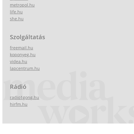
metropol.hu
life.hu
she.hu
Szolgáltatás
freemail.hu
koponyeg.hu
videa.hu
lapcentrum.hu
Rádió
radio1gong.hu
hirfm.hu