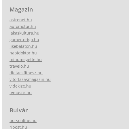
Magazin
astronet.hu
automotor.hu
lakaskultura.hu
gamer.origo.hu
likebalaton.hu
napidoktor.hu
mindmegette.hu
travelo.hu
dietaesfitnesz.hu
vitorlazasmagazin.hu
videkize.hu
tvmusor.hu
Bulvár
borsonline.hu
ripost.hu