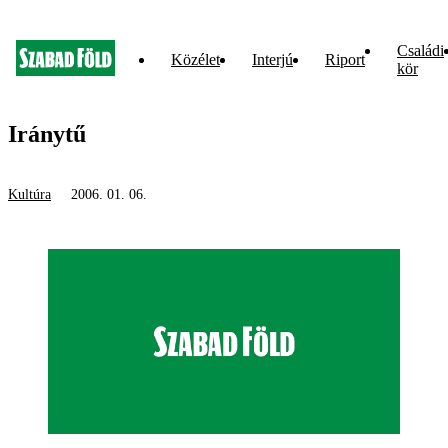
Családi
Közélet
Interjú
Riport
kör
Iránytű
Kultúra
2006. 01. 06.