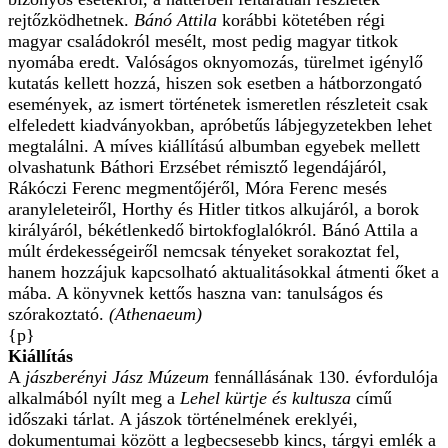
rejtőzködhetnek.
Bánó Attila
korábbi kötetében régi
magyar családokról mesélt, most pedig magyar titkok
nyomába eredt. Valóságos oknyomozás, türelmet igénylő
kutatás kellett hozzá, hiszen sok esetben a hátborzongató
események, az ismert történetek ismeretlen részleteit csak
elfeledett kiadványokban, apróbetűs lábjegyzetekben lehet
megtalálni. A míves kiállítású albumban egyebek mellett
olvashatunk Báthori Erzsébet rémisztő legendájáról,
Rákóczi Ferenc megmentőjéről, Móra Ferenc mesés
aranyleleteiről, Horthy és Hitler titkos alkujáról, a borok
királyáról, békétlenkedő birtokfoglalókról. Bánó Attila a
múlt érdekességeiről nemcsak tényeket sorakoztat fel,
hanem hozzájuk kapcsolható aktualitásokkal átmenti őket a
mába. A könyvnek kettős haszna van: tanulságos és
szórakoztató.
(Athenaeum)
{p}
Kiállítás
A
jászberényi Jász Múzeum
fennállásának 130. évfordulója
alkalmából nyílt meg a
Lehel kürtje és kultusza
című
időszaki tárlat. A jászok történelmének ereklyéi,
dokumentumai között a legbecsesebb kincs, tárgyi emlék a