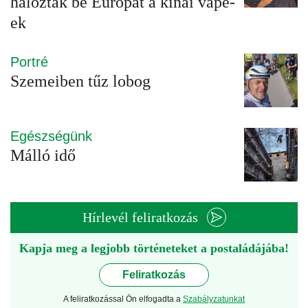
hálózták be Európát a kínai vape-
ek
Portré
Szemeiben tűz lobog
Egészségünk
Málló idő
Hírlevél feliratkozás
Kapja meg a legjobb történeteket a postaládájába!
Feliratkozás
A feliratkozással Ön elfogadta a
Szabályzatunkat