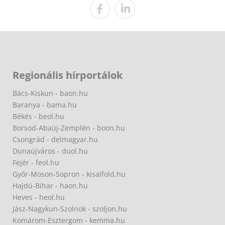
Regionális hírportálok
Bács-Kiskun - baon.hu
Baranya - bama.hu
Békés - beol.hu
Borsod-Abaúj-Zemplén - boon.hu
Csongrád - delmagyar.hu
Dunaújváros - duol.hu
Fejér - feol.hu
Győr-Moson-Sopron - kisalfold.hu
Hajdú-Bihar - haon.hu
Heves - heol.hu
Jász-Nagykun-Szolnok - szoljon.hu
Komárom-Esztergom - kemma.hu