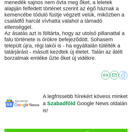
menedék sajnos nem óvta meg őket, a leletek
alapján felfedett történet szerint az égő háznak a
kemencébe tóduló füstje végzett velük, miközben a
családfő harcát vívhatta valahol a támadó
ellenséggel.
Az ásatás azt is föltárta, hogy az utolsó pillanattal a
falu története is örökre befejeződött. Sohasem
települt újra, régi lakói is - ha egyáltalán túlélték a
tatárjárást - másutt kezdtek új életet. Talán az átélt
borzalmak emléke űzte őket új vidékre.
A legfrissebb hírekért kövess minket
a
Szabadföld
Google News oldalán
is!