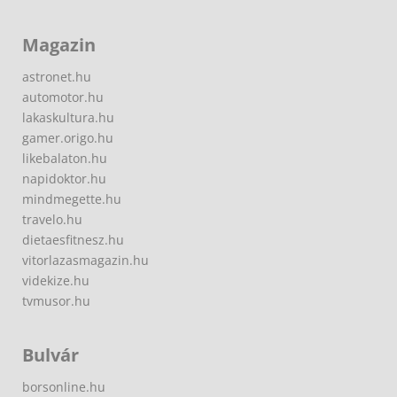
Magazin
astronet.hu
automotor.hu
lakaskultura.hu
gamer.origo.hu
likebalaton.hu
napidoktor.hu
mindmegette.hu
travelo.hu
dietaesfitnesz.hu
vitorlazasmagazin.hu
videkize.hu
tvmusor.hu
Bulvár
borsonline.hu