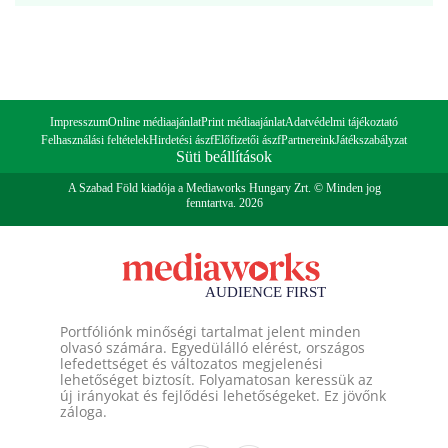
Impresszum
Online médiaajánlat
Print médiaajánlat
Adatvédelmi tájékoztató
Felhasználási feltételek
Hirdetési ászf
Előfizetői ászf
Partnereink
Játékszabályzat
Süti beállítások
A Szabad Föld kiadója a Mediaworks Hungary Zrt. © Minden jog
fenntartva. 2026
Portfóliónk minőségi tartalmat jelent minden
olvasó számára. Egyedülálló elérést, országos
lefedettséget és változatos megjelenési
lehetőséget biztosít. Folyamatosan keressük az
új irányokat és fejlődési lehetőségeket. Ez jövőnk
záloga.