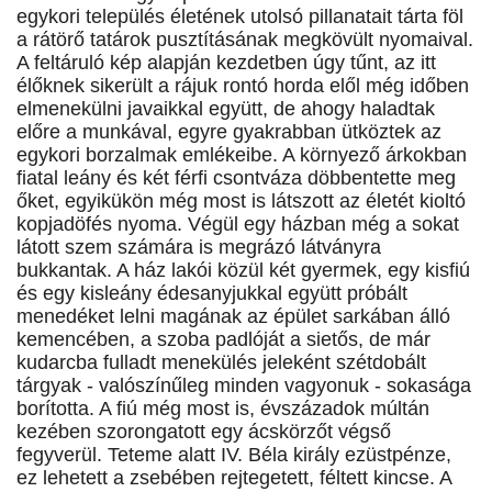
egykori település életének utolsó pillanatait tárta föl
a rátörő tatárok pusztításának megkövült nyomaival.
A feltáruló kép alapján kezdetben úgy tűnt, az itt
élőknek sikerült a rájuk rontó horda elől még időben
elmenekülni javaikkal együtt, de ahogy haladtak
előre a munkával, egyre gyakrabban ütköztek az
egykori borzalmak emlékeibe. A környező árkokban
fiatal leány és két férfi csontváza döbbentette meg
őket, egyikükön még most is látszott az életét kioltó
kopjadöfés nyoma. Végül egy házban még a sokat
látott szem számára is megrázó látványra
bukkantak. A ház lakói közül két gyermek, egy kisfiú
és egy kisleány édesanyjukkal együtt próbált
menedéket lelni magának az épület sarkában álló
kemencében, a szoba padlóját a sietős, de már
kudarcba fulladt menekülés jeleként szétdobált
tárgyak - valószínűleg minden vagyonuk - sokasága
borította. A fiú még most is, évszázadok múltán
kezében szorongatott egy ácskörzőt végső
fegyverül. Teteme alatt IV. Béla király ezüstpénze,
ez lehetett a zsebében rejtegetett, féltett kincse. A