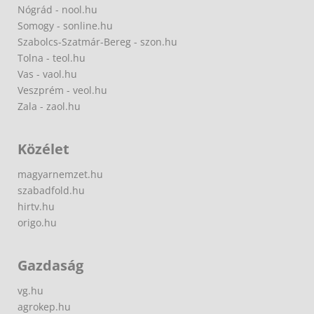
Nógrád - nool.hu
Somogy - sonline.hu
Szabolcs-Szatmár-Bereg - szon.hu
Tolna - teol.hu
Vas - vaol.hu
Veszprém - veol.hu
Zala - zaol.hu
Közélet
magyarnemzet.hu
szabadfold.hu
hirtv.hu
origo.hu
Gazdaság
vg.hu
agrokep.hu