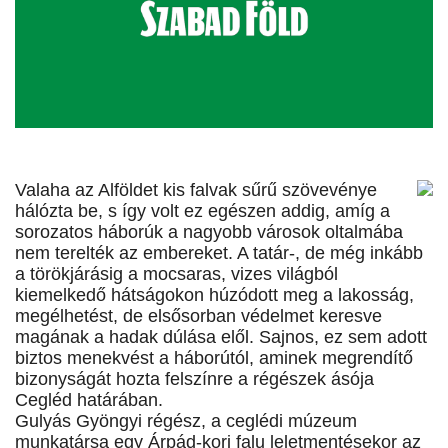
Valaha az Alföldet kis falvak sűrű szövevénye
hálózta be, s így volt ez egészen addig, amíg a
sorozatos háborúk a nagyobb városok oltalmába
nem terelték az embereket. A tatár-, de még inkább
a törökjárásig a mocsaras, vizes világból
kiemelkedő hátságokon húzódott meg a lakosság,
megélhetést, de elsősorban védelmet keresve
magának a hadak dúlása elől. Sajnos, ez sem adott
biztos menekvést a háborútól, aminek megrendítő
bizonyságát hozta felszínre a régészek ásója
Cegléd határában.
Gulyás Gyöngyi régész, a ceglédi múzeum
munkatársa egy Árpád-kori falu leletmentésekor az