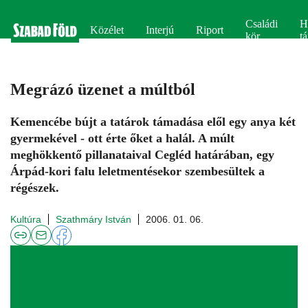
Családi
H
Közélet
Interjú
Riport
kör
tá
Megrázó üzenet a múltból
Kemencébe bújt a tatárok támadása elől egy anya két
gyermekével - ott érte őket a halál. A múlt
meghökkentő pillanataival Cegléd határában, egy
Árpád-kori falu leletmentésekor szembesültek a
régészek.
Kultúra
Szathmáry István
2006. 01. 06.