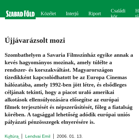
Családi
H
Közélet
Interjú
Riport
kör
tá
Újjávarázsolt mozi
Szombathelyen a Savaria Filmszínház egyike annak a
kevés hagyományos mozinak, amely túlélte a
rendszer- és korszakváltást. Magyarországon
tizedikként kapcsolódhatott be az Europa Cinemas
hálózatába, amely 1992-ben jött létre, és elsődleges
céljának tekinti, hogy a piacot uraló amerikai
alkotások ellensúlyozására elősegítse az európai
filmek terjesztését és népszerűsítését, főleg a fiatalság
körében. A tagsággal lehetőség adódik európai uniós
pályázati pénzösszegek elnyerésére is.
Kultúra
Lendvai Emil
2006. 01. 13.