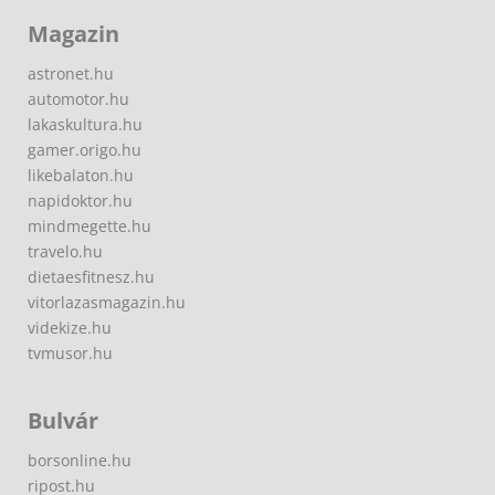
Magazin
astronet.hu
automotor.hu
lakaskultura.hu
gamer.origo.hu
likebalaton.hu
napidoktor.hu
mindmegette.hu
travelo.hu
dietaesfitnesz.hu
vitorlazasmagazin.hu
videkize.hu
tvmusor.hu
Bulvár
borsonline.hu
ripost.hu