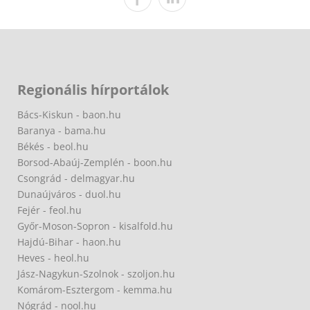
Regionális hírportálok
Bács-Kiskun - baon.hu
Baranya - bama.hu
Békés - beol.hu
Borsod-Abaúj-Zemplén - boon.hu
Csongrád - delmagyar.hu
Dunaújváros - duol.hu
Fejér - feol.hu
Győr-Moson-Sopron - kisalfold.hu
Hajdú-Bihar - haon.hu
Heves - heol.hu
Jász-Nagykun-Szolnok - szoljon.hu
Komárom-Esztergom - kemma.hu
Nógrád - nool.hu