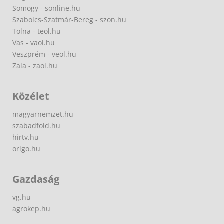
Somogy - sonline.hu
Szabolcs-Szatmár-Bereg - szon.hu
Tolna - teol.hu
Vas - vaol.hu
Veszprém - veol.hu
Zala - zaol.hu
Közélet
magyarnemzet.hu
szabadfold.hu
hirtv.hu
origo.hu
Gazdaság
vg.hu
agrokep.hu