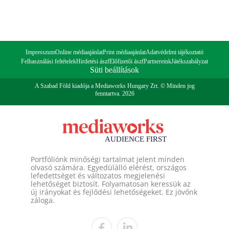
Impresszum
Online médiaajánlat
Print médiaajánlat
Adatvédelmi tájékoztató
Felhasználási feltételek
Hirdetési ászf
Előfizetői ászf
Partnereink
Játékszabályzat
Süti beállítások
A Szabad Föld kiadója a Mediaworks Hungary Zrt. © Minden jog
fenntartva. 2026
Portfóliónk minőségi tartalmat jelent minden
olvasó számára. Egyedülálló elérést, országos
lefedettséget és változatos megjelenési
lehetőséget biztosít. Folyamatosan keressük az
új irányokat és fejlődési lehetőségeket. Ez jövőnk
záloga.