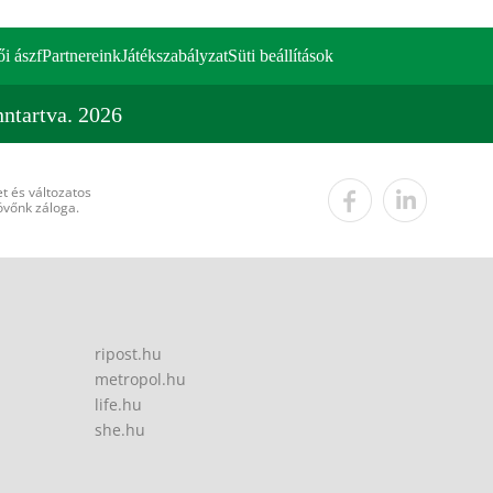
ői ászf
Partnereink
Játékszabályzat
Süti beállítások
ntartva. 2026
t és változatos
övőnk záloga.
ripost.hu
metropol.hu
life.hu
she.hu