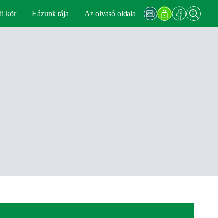
di kör
Házunk tája
Az olvasó oldala