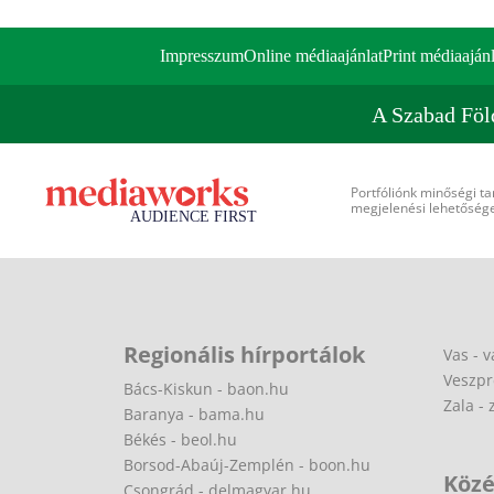
Impresszum
Online médiaajánlat
Print médiaajánl
A Szabad Föl
Portfóliónk minőségi ta
megjelenési lehetőséget
Regionális hírportálok
Vas - v
Veszpr
Bács-Kiskun - baon.hu
Zala - 
Baranya - bama.hu
Békés - beol.hu
Borsod-Abaúj-Zemplén - boon.hu
Közé
Csongrád - delmagyar.hu