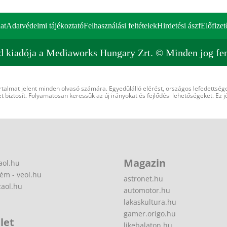
at
Adatvédelmi tájékoztató
Felhasználási feltételek
Hirdetési ászf
Előfizet
d kiadója a Mediaworks Hungary Zrt. © Minden jog fen
rtalmat jelent minden olvasó számára. Egyedülálló elérést, országos lefedettsége
 biztosít. Folyamatosan keressük az új irányokat és fejlődési lehetőségeket. Ez j
Magazin
aol.hu
ém - veol.hu
astronet.hu
zaol.hu
automotor.hu
lakaskultura.hu
gamer.origo.hu
let
likebalaton.hu