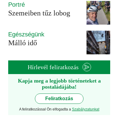
Portré
Szemeiben tűz lobog
Egészségünk
Málló idő
Hírlevél feliratkozás
Kapja meg a legjobb történeteket a
postaládájába!
Feliratkozás
A feliratkozással Ön elfogadta a
Szabályzatunkat