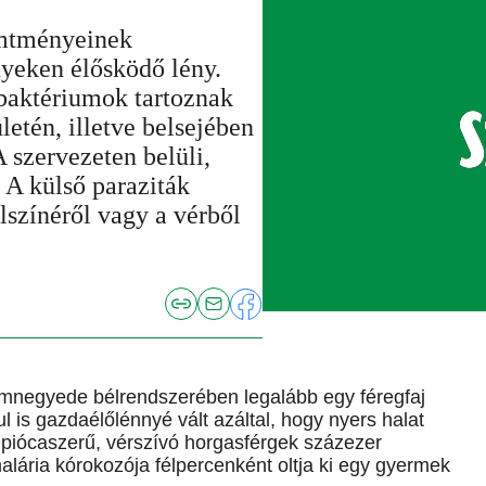
emtményeinek
yeken élősködő lény.
 baktériumok tartoznak
letén, illetve belsejében
 szervezeten belüli,
 A külső paraziták
elszínéről vagy a vérből
omnegyede bélrendszerében legalább egy féregfaj
l is gazdaélőlénnyé vált azáltal, hogy nyers halat
piócaszerű, vérszívó horgasférgek százezer
alária kórokozója félpercenként oltja ki egy gyermek