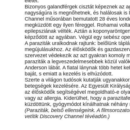
életét.
Bizonyos galandférgek cisztát képeznek az a
nagyságúra is megnőhetnek, és halálosak is 
Channel műsorában bemutatott 28 éves londo
megküzdött egy ilyen féreggel. Rohamai volt
epilepsziának vélték. Aztán a koponyaröntgen
képződött az agyában. Végül egy sebész operál
A paraziták uralkodnak rajtunk: belőlünk tá
megújulásukhoz. Az élősködők és gazdaszerve
szervezet védekezik az azt gyakran komoly m
paraziták a legveszedelmesebbek közül való
Anderson lábát. A fiatal lánynak több hetet kel
baját, s emiatt a kezelés is elhúzódott.
Szerte a világon tudósok kutatják ugyanakkor
betegségek kezelésére. Az Egyesült Királyság
az élősködők segítségével megoldható-e oly
vagy az allergia. Kiderülhet, hogy a parazita
küzdöttünk, gyógymódot kínálhatnak néhány r
(Paraziták, belső ellenségeink. A filmsorozat
vetítik Discovery Channel tévéadón.)