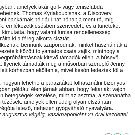
gyban, amelyek akár golf- vagy teniszlabda
lehetnek. Thomas Kyriakoudisnak, a Discovery
ni bankárnak például hat hónapja ment rá, míg
ak, emlékezetkiesésben szenvedett, és a tüneteket
 kimutatta, hogy valami furcsa rendellenesség
ta ki a féreg alkotta cisztát.
plálkoznak, bennünk szaporodnak, minket használnak a
zeteik között folyamatos csata zajlik, minthogy a
egpróbáltatásnak kitevő támadók ellen. A húsevő
k. Ilyenek támadták meg a műsorban szereplő Jenny
lett kórházban eltöltenie, mivel későn fedezték föl a
, hogyan lehetne a parazitákat fölhasználni bizonyos
ban például élen járnak abban, hogy feltárják: vajon
an betegségek kezelése, mint az asztma, a szénanátha
fertőzések, amelyek ellen eddig olyan elszántan
égóta létező, nehezen gyógyítható nyavalyára.
ot augusztus végéig, vasárnaponként 21 órai kezdettel