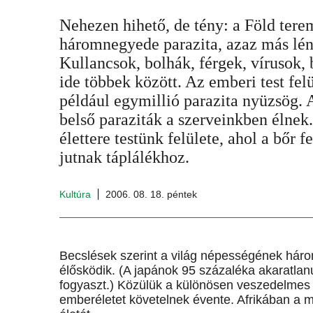
Nehezen hihető, de tény: a Föld ter
háromnegyede parazita, azaz más lén
Kullancsok, bolhák, férgek, vírusok,
ide többek között. Az emberi test felü
például egymillió parazita nyüzsög. A
belső paraziták a szerveinkben élnek.
élettere testünk felülete, ahol a bőr f
jutnak táplálékhoz.
Kultúra
2006. 08. 18. péntek
Becslések szerint a világ népességének hár
élősködik. (A japánok 95 százaléka akaratlanu
fogyaszt.) Közülük a különösen veszedelmes 
emberéletet követelnek évente. Afrikában a m