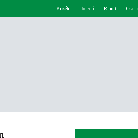
Közélet
Interjú
Riport
Csalá
n