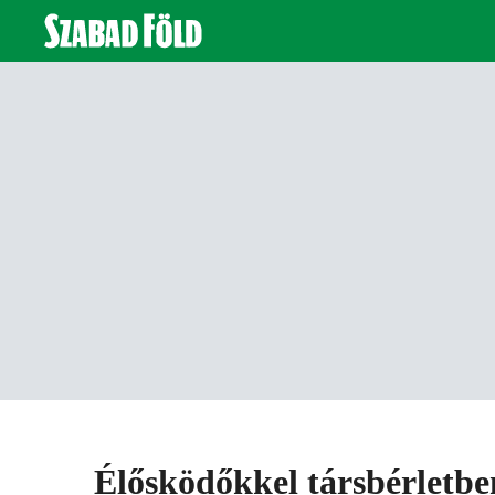
Élősködőkkel társbérletbe