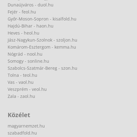
Dunaújváros - duol.hu
Fejér - feol.hu
Győr-Moson-Sopron - kisalfold.hu
Hajdú-Bihar - haon.hu
Heves - heol.hu
Jász-Nagykun-Szolnok - szoljon.hu
Komárom-Esztergom - kemma.hu
Nógrád - nool.hu
Somogy - sonline.hu
Szabolcs-Szatmár-Bereg - szon.hu
Tolna - teol.hu
Vas - vaol.hu
Veszprém - veol.hu
Zala - zaol.hu
Közélet
magyarnemzet.hu
szabadfold.hu