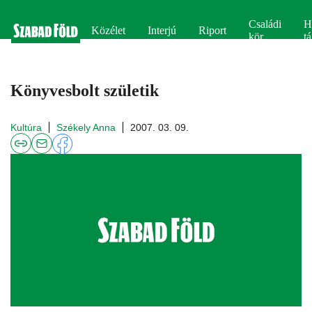
Családi
H
Közélet
Interjú
Riport
kör
tá
Könyvesbolt születik
Kultúra
Székely Anna
2007. 03. 09.