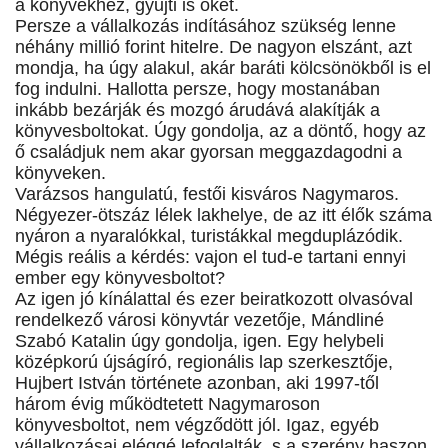
a könyvekhez, gyűjti is őket.
Persze a vállalkozás indításához szükség lenne
néhány millió forint hitelre. De nagyon elszánt, azt
mondja, ha úgy alakul, akár baráti kölcsönökből is el
fog indulni. Hallotta persze, hogy mostanában
inkább bezárják és mozgó árudává alakítják a
könyvesboltokat. Úgy gondolja, az a döntő, hogy az
ő családjuk nem akar gyorsan meggazdagodni a
könyveken.
Varázsos hangulatú, festői kisváros Nagymaros.
Négyezer-ötszáz lélek lakhelye, de az itt élők száma
nyáron a nyaralókkal, turistákkal megduplázódik.
Mégis reális a kérdés: vajon el tud-e tartani ennyi
ember egy könyvesboltot?
Az igen jó kínálattal és ezer beiratkozott olvasóval
rendelkező városi könyvtár vezetője, Mándliné
Szabó Katalin úgy gondolja, igen. Egy helybeli
középkorú újságíró, regionális lap szerkesztője,
Hujbert István története azonban, aki 1997-től
három évig működtetett Nagymaroson
könyvesboltot, nem végződött jól. Igaz, egyéb
vállalkozásai eléggé lefoglalták, s a szerény haszon