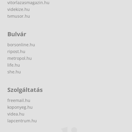
vitorlazasmagazin.hu
videkize.hu
tvmusor.hu
Bulvár
borsonline.hu
ripost.hu
metropol.hu
life.hu
she.hu
Szolgáltatás
freemail.hu
koponyeg.hu
videa.hu
lapcentrum.hu