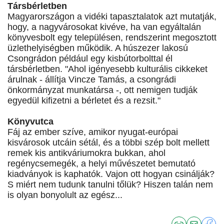
Társbérletben
Magyarországon a vidéki tapasztalatok azt mutatják,
hogy, a nagyvárosokat kivéve, ha van egyáltalán
könyvesbolt egy településen, rendszerint megosztott
üzlethelyiségben működik. A húszezer lakosú
Csongrádon például egy kisbútorbolttal él
társbérletben. "Ahol igényesebb kulturális cikkeket
árulnak - állítja Vincze Tamás, a csongrádi
önkormányzat munkatársa -, ott nemigen tudják
egyedül kifizetni a bérletet és a rezsit."
Könyvutca
Fáj az ember szíve, amikor nyugat-európai
kisvárosok utcáin sétál, és a többi szép bolt mellett
remek kis antikváriumokra bukkan, ahol
regénycsemegék, a helyi művészetet bemutató
kiadványok is kaphatók. Vajon ott hogyan csinálják?
S miért nem tudunk tanulni tőlük? Hiszen talán nem
is olyan bonyolult az egész...