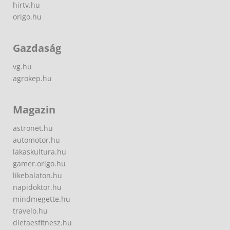
hirtv.hu
origo.hu
Gazdaság
vg.hu
agrokep.hu
Magazin
astronet.hu
automotor.hu
lakaskultura.hu
gamer.origo.hu
likebalaton.hu
napidoktor.hu
mindmegette.hu
travelo.hu
dietaesfitnesz.hu