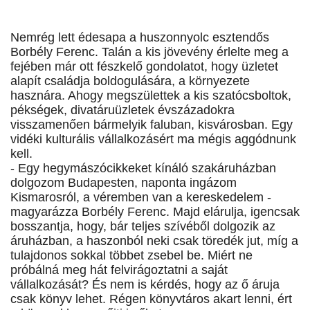
Nemrég lett édesapa a huszonnyolc esztendős
Borbély Ferenc. Talán a kis jövevény érlelte meg a
fejében már ott fészkelő gondolatot, hogy üzletet
alapít családja boldogulására, a környezete
hasznára. Ahogy megszülettek a kis szatócsboltok,
pékségek, divatáruüzletek évszázadokra
visszamenően bármelyik faluban, kisvárosban. Egy
vidéki kulturális vállalkozásért ma mégis aggódnunk
kell.
- Egy hegymászócikkeket kínáló szakáruházban
dolgozom Budapesten, naponta ingázom
Kismarosról, a véremben van a kereskedelem -
magyarázza Borbély Ferenc. Majd elárulja, igencsak
bosszantja, hogy, bár teljes szívéből dolgozik az
áruházban, a haszonból neki csak töredék jut, míg a
tulajdonos sokkal többet zsebel be. Miért ne
próbálná meg hát felvirágoztatni a saját
vállalkozását? És nem is kérdés, hogy az ő áruja
csak könyv lehet. Régen könyvtáros akart lenni, ért