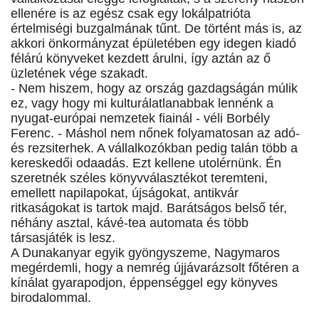
ellenére is az egész csak egy lokálpatrióta
értelmiségi buzgalmának tűnt. De történt más is, az
akkori önkormányzat épületében egy idegen kiadó
félárú könyveket kezdett árulni, így aztán az ő
üzletének vége szakadt.
- Nem hiszem, hogy az ország gazdagságán múlik
ez, vagy hogy mi kulturálatlanabbak lennénk a
nyugat-európai nemzetek fiainál - véli Borbély
Ferenc. - Máshol nem nőnek folyamatosan az adó-
és rezsiterhek. A vállalkozókban pedig talán több a
kereskedői odaadás. Ezt kellene utolérnünk. Én
szeretnék széles könyvválasztékot teremteni,
emellett napilapokat, újságokat, antikvár
ritkaságokat is tartok majd. Barátságos belső tér,
néhány asztal, kávé-tea automata és több
társasjáték is lesz.
A Dunakanyar egyik gyöngyszeme, Nagymaros
megérdemli, hogy a nemrég újjávarázsolt főtéren a
kínálat gyarapodjon, éppenséggel egy könyves
birodalommal.