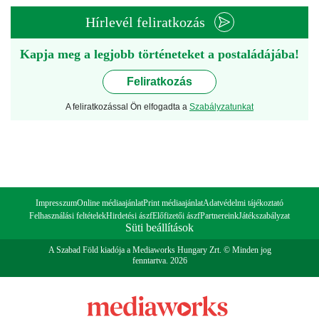
Hírlevél feliratkozás
Kapja meg a legjobb történeteket a postaládájába!
Feliratkozás
A feliratkozással Ön elfogadta a
Szabályzatunkat
Impresszum
Online médiaajánlat
Print médiaajánlat
Adatvédelmi tájékoztató
Felhasználási feltételek
Hirdetési ászf
Előfizetői ászf
Partnereink
Játékszabályzat
Süti beállítások
A Szabad Föld kiadója a Mediaworks Hungary Zrt. © Minden jog
fenntartva. 2026