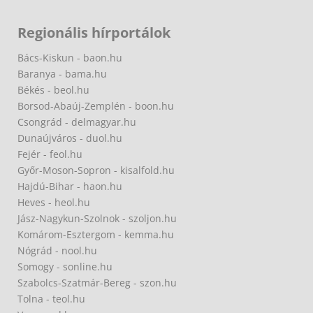
Regionális hírportálok
Bács-Kiskun - baon.hu
Baranya - bama.hu
Békés - beol.hu
Borsod-Abaúj-Zemplén - boon.hu
Csongrád - delmagyar.hu
Dunaújváros - duol.hu
Fejér - feol.hu
Győr-Moson-Sopron - kisalfold.hu
Hajdú-Bihar - haon.hu
Heves - heol.hu
Jász-Nagykun-Szolnok - szoljon.hu
Komárom-Esztergom - kemma.hu
Nógrád - nool.hu
Somogy - sonline.hu
Szabolcs-Szatmár-Bereg - szon.hu
Tolna - teol.hu