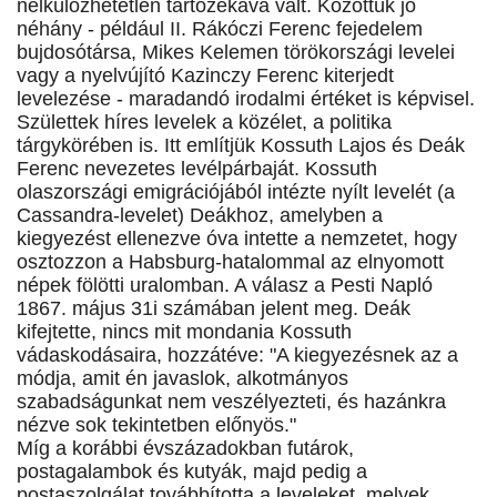
nélkülözhetetlen tartozékává vált. Közöttük jó
néhány - például II. Rákóczi Ferenc fejedelem
bujdosótársa, Mikes Kelemen törökországi levelei
vagy a nyelvújító Kazinczy Ferenc kiterjedt
levelezése - maradandó irodalmi értéket is képvisel.
Születtek híres levelek a közélet, a politika
tárgykörében is. Itt említjük Kossuth Lajos és Deák
Ferenc nevezetes levélpárbaját. Kossuth
olaszországi emigrációjából intézte nyílt levelét (a
Cassandra-levelet) Deákhoz, amelyben a
kiegyezést ellenezve óva intette a nemzetet, hogy
osztozzon a Habsburg-hatalommal az elnyomott
népek fölötti uralomban. A válasz a Pesti Napló
1867. május 31­i számában jelent meg. Deák
kifejtette, nincs mit mondania Kossuth
vádaskodásaira, hozzátéve: "A kiegyezésnek az a
módja, amit én javaslok, alkotmányos
szabadságunkat nem veszélyezteti, és hazánkra
nézve sok tekintetben előnyös."
Míg a korábbi évszázadokban futárok,
postagalambok és kutyák, majd pedig a
postaszolgálat továbbította a leveleket, melyek