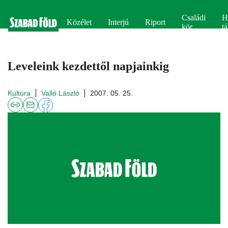
Családi
H
Közélet
Interjú
Riport
kör
tá
Leveleink kezdettől napjainkig
Kultúra
Valló László
2007. 05. 25.