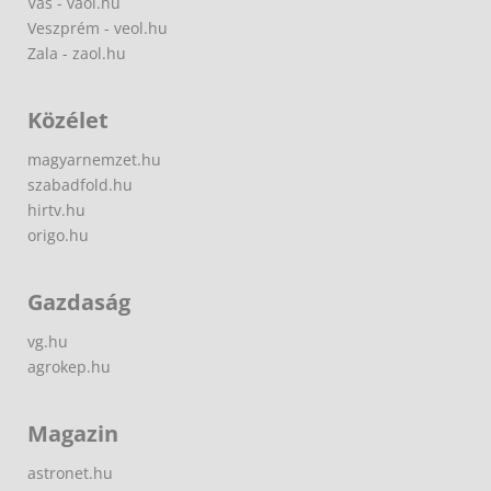
Vas - vaol.hu
Veszprém - veol.hu
Zala - zaol.hu
Közélet
magyarnemzet.hu
szabadfold.hu
hirtv.hu
origo.hu
Gazdaság
vg.hu
agrokep.hu
Magazin
astronet.hu