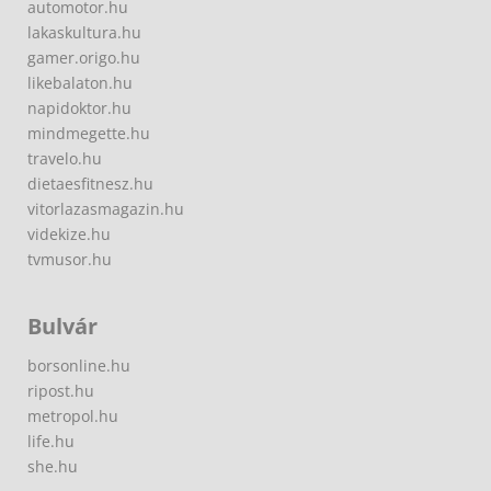
automotor.hu
lakaskultura.hu
gamer.origo.hu
likebalaton.hu
napidoktor.hu
mindmegette.hu
travelo.hu
dietaesfitnesz.hu
vitorlazasmagazin.hu
videkize.hu
tvmusor.hu
Bulvár
borsonline.hu
ripost.hu
metropol.hu
life.hu
she.hu