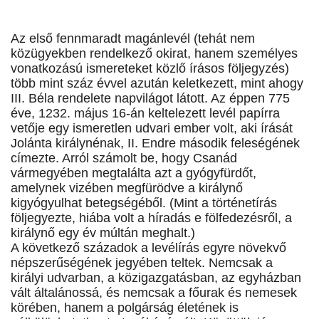
Az első fennmaradt magánlevél (tehát nem
közügyekben rendelkező okirat, hanem személyes
vonatkozású ismereteket közlő írásos följegyzés)
több mint száz évvel azután keletkezett, mint ahogy
III. Béla rendelete napvilágot látott. Az éppen 775
éve, 1232. május 16-án keltelezett levél papírra
vetője egy ismeretlen udvari ember volt, aki írását
Jolánta királynénak, II. Endre második feleségének
címezte. Arról számolt be, hogy Csanád
vármegyében megtalálta azt a gyógyfürdőt,
amelynek vizében megfürödve a királynő
kigyógyulhat betegségéből. (Mint a történetírás
följegyezte, hiába volt a híradás e fölfedezésről, a
királynő egy év múltán meghalt.)
A következő századok a levélírás egyre növekvő
népszerűségének jegyében teltek. Nemcsak a
királyi udvarban, a közigazgatásban, az egyházban
vált általánossá, és nemcsak a főurak és nemesek
körében, hanem a polgárság életének is