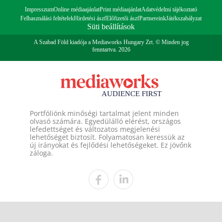
Impresszum
Online médiaajánlat
Print médiaajánlat
Adatvédelmi tájékoztató
Felhasználási feltételek
Hirdetési ászf
Előfizetői ászf
Partnereink
Játékszabályzat
Süti beállítások
A Szabad Föld kiadója a Mediaworks Hungary Zrt. © Minden jog
fenntartva. 2026
Portfóliónk minőségi tartalmat jelent minden
olvasó számára. Egyedülálló elérést, országos
lefedettséget és változatos megjelenési
lehetőséget biztosít. Folyamatosan keressük az
új irányokat és fejlődési lehetőségeket. Ez jövőnk
záloga.