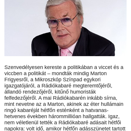
Szenvedélyesen kereste a politikában a viccet és a
viccben a politikát – mondták mindig Marton
Frigyesről, a Mikroszkóp Színpad egykori
igazgatójáról, a Rádiókabaré megteremtőjéről,
állandó rendezőjéről, kitűnő humoristák
felfedezőjéről. A mai Rádiókabarén inkább sírna,
mint nevetne az a Marton, akinek az éter hullámain
ringó kabaréját hétfőn esténként a hatvanas-
hetvenes években hárommillióan hallgatták. Igaz,
nem véletlenül tették a Rádiókabaré adásait hétfői
napokra: volt idő, amikor hétfőn adásszünetet tartott