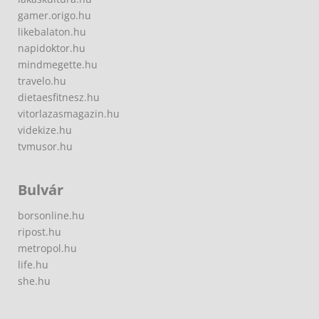
gamer.origo.hu
likebalaton.hu
napidoktor.hu
mindmegette.hu
travelo.hu
dietaesfitnesz.hu
vitorlazasmagazin.hu
videkize.hu
tvmusor.hu
Bulvár
borsonline.hu
ripost.hu
metropol.hu
life.hu
she.hu