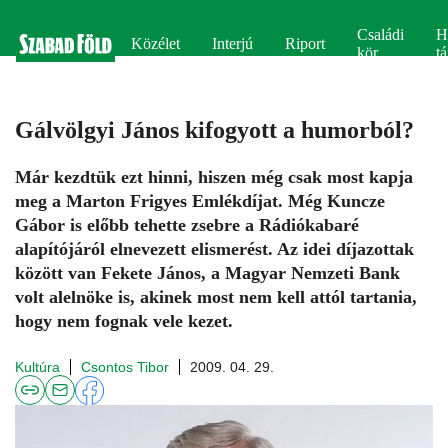
Családi
H
Közélet
Interjú
Riport
kör
tá
Gálvölgyi János kifogyott a humorból?
Már kezdtük ezt hinni, hiszen még csak most kapja
meg a Marton Frigyes Emlékdíjat. Még Kuncze
Gábor is előbb tehette zsebre a Rádiókabaré
alapítójáról elnevezett elismerést. Az idei díjazottak
között van Fekete János, a Magyar Nemzeti Bank
volt alelnöke is, akinek most nem kell attól tartania,
hogy nem fognak vele kezet.
Kultúra
Csontos Tibor
2009. 04. 29.