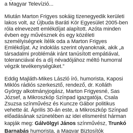
a Magyar Televízió...
Miután Marton Frigyes sokáig tizenegyedik kerületi
lakos volt, az Újbuda Baráti Kör Egyesület 2005-ben
róla elnevezett emlékdíjat alapított. Azóta minden
évben egy művésznek és egy közéleti
személyiségnek ítélik oda a Marton Frigyes
Emlékdíjat. Az indoklás szerint olyanoknak, akik „a
társadalmi problémák iránt tanúsított empátiával,
toleranciával és a díj névadójához méltó humorral
végzik tevékenységüket.”
Eddig Majláth-Mikes László író, humorista, Kaposi
Miklós rádiós szerkesztő, rendező, dr. Kolláth
György alkotmányjogász, Marton Frigyesné, Sas
József, a Mikroszkóp Színpad igazgatója, Csala
Zsuzsa színművész és Kuncze Gábor politikus
vehette át. Április 30-án este, a Mikroszkóp Színpad
előadásának szünetében az idei elismerést hárman
kapják meg:
Gálvölgyi János
színművész,
Trunkó
Barnabás
humorista, a Magyar Biztosítók