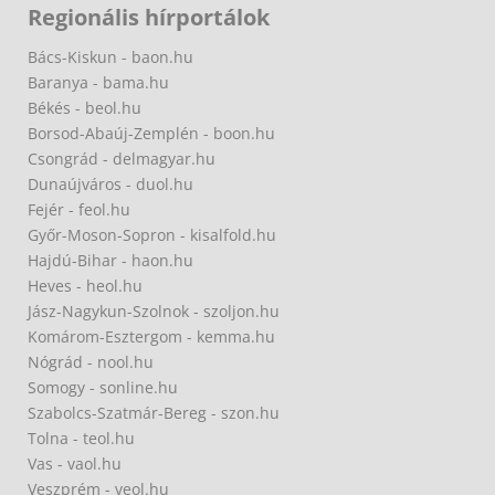
Regionális hírportálok
Bács-Kiskun - baon.hu
Baranya - bama.hu
Békés - beol.hu
Borsod-Abaúj-Zemplén - boon.hu
Csongrád - delmagyar.hu
Dunaújváros - duol.hu
Fejér - feol.hu
Győr-Moson-Sopron - kisalfold.hu
Hajdú-Bihar - haon.hu
Heves - heol.hu
Jász-Nagykun-Szolnok - szoljon.hu
Komárom-Esztergom - kemma.hu
Nógrád - nool.hu
Somogy - sonline.hu
Szabolcs-Szatmár-Bereg - szon.hu
Tolna - teol.hu
Vas - vaol.hu
Veszprém - veol.hu