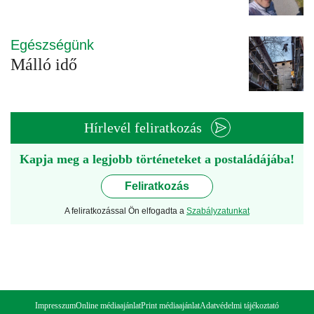
Egészségünk
Málló idő
Hírlevél feliratkozás
Kapja meg a legjobb történeteket a postaládájába!
Feliratkozás
A feliratkozással Ön elfogadta a
Szabályzatunkat
Impresszum
Online médiaajánlat
Print médiaajánlat
Adatvédelmi tájékoztató