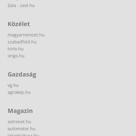
Zala - zaol.hu
Közélet
magyarnemzet.hu
szabadfold.hu
hirtv.hu
origo.hu
Gazdaság
vg.hu
agrokep.hu
Magazin
astronet.hu
automotor.hu
lakaskultura.hu