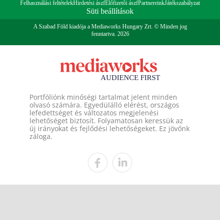
Felhasználási feltételek
Hirdetési ászf
Előfizetői ászf
Partnereink
Játékszabályzat
Süti beállítások
A Szabad Föld kiadója a Mediaworks Hungary Zrt. © Minden jog
fenntartva. 2026
Portfóliónk minőségi tartalmat jelent minden
olvasó számára. Egyedülálló elérést, országos
lefedettséget és változatos megjelenési
lehetőséget biztosít. Folyamatosan keressük az
új irányokat és fejlődési lehetőségeket. Ez jövőnk
záloga.