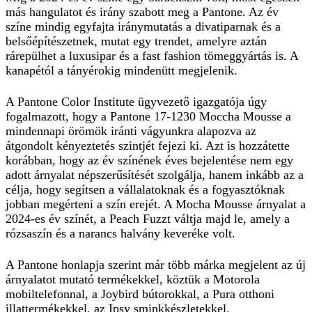
más hangulatot és irány szabott meg a Pantone. Az év
színe mindig egyfajta iránymutatás a divatiparnak és a
belsőépítészetnek, mutat egy
trendet
, amelyre aztán
rárepülhet a luxusipar és a fast fashion tömeggyártás is. A
kanapétól a tányérokig mindenütt megjelenik.
A
Pantone Color Institute
ügyvezető igazgatója úgy
fogalmazott, hogy a Pantone 17-1230 Moccha Mousse a
mindennapi örömök iránti vágyunkra alapozva az
átgondolt kényeztetés szintjét fejezi ki. Azt is hozzátette
korábban, hogy az év színének éves bejelentése nem egy
adott árnyalat népszerűsítését szolgálja, hanem inkább az a
célja, hogy segítsen a vállalatoknak és a fogyasztóknak
jobban megérteni a szín erejét. A Mocha Mousse árnyalat a
2024-es év színét, a Peach Fuzzt váltja majd le, amely a
rózsaszín és a narancs halvány keveréke volt.
A Pantone honlapja szerint már több márka megjelent az új
árnyalatot mutató termékekkel, köztük a Motorola
mobiltelefonnal, a Joybird bútorokkal, a Pura otthoni
illattermékekkel, az Ipsy sminkkészletekkel.