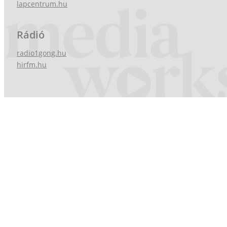
lapcentrum.hu
Rádió
radio1gong.hu
hirfm.hu