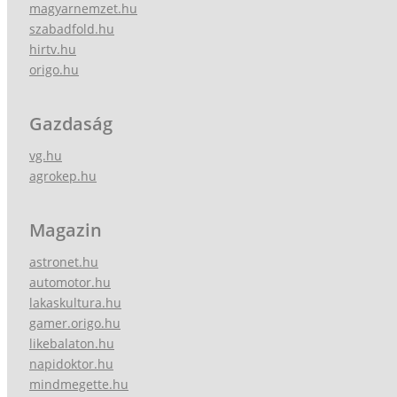
magyarnemzet.hu
szabadfold.hu
hirtv.hu
origo.hu
Gazdaság
vg.hu
agrokep.hu
Magazin
astronet.hu
automotor.hu
lakaskultura.hu
gamer.origo.hu
likebalaton.hu
napidoktor.hu
mindmegette.hu