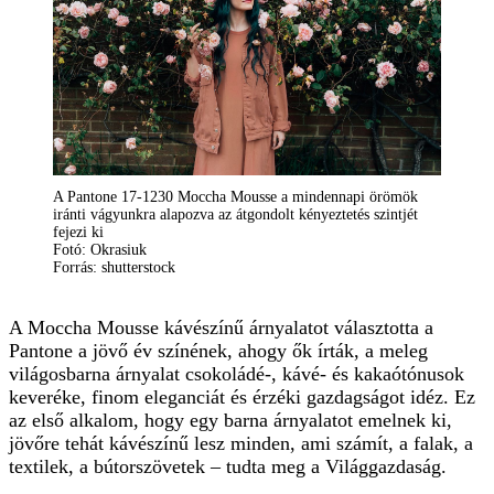
A Pantone 17-1230 Moccha Mousse a mindennapi örömök
iránti vágyunkra alapozva az átgondolt kényeztetés szintjét
fejezi ki
Fotó: Okrasiuk
Forrás: shutterstock
A Moccha Mousse kávészínű árnyalatot választotta a
Pantone a jövő év színének, ahogy ők írták, a meleg
világosbarna árnyalat csokoládé-, kávé- és kakaótónusok
keveréke, finom eleganciát és érzéki gazdagságot idéz. Ez
az első alkalom, hogy egy barna árnyalatot emelnek ki,
jövőre tehát kávészínű lesz minden, ami számít, a falak, a
textilek, a bútorszövetek – tudta meg a
Világgazdaság
.