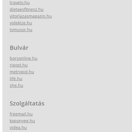
travelo.hu
dietaesfitnesz.hu
vitorlazasmagazin.hu
videkize.hu
tvmusor.hu
Bulvár
borsonline.hu
ripost.hu
metropol.hu
life.hu
she.hu
Szolgáltatás
freemail.hu
koponyeg.hu
videa.hu