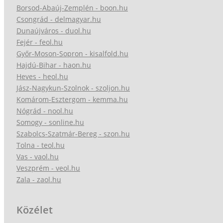
Borsod-Abaúj-Zemplén - boon.hu
Csongrád - delmagyar.hu
Dunaújváros - duol.hu
Fejér - feol.hu
Győr-Moson-Sopron - kisalfold.hu
Hajdú-Bihar - haon.hu
Heves - heol.hu
Jász-Nagykun-Szolnok - szoljon.hu
Komárom-Esztergom - kemma.hu
Nógrád - nool.hu
Somogy - sonline.hu
Szabolcs-Szatmár-Bereg - szon.hu
Tolna - teol.hu
Vas - vaol.hu
Veszprém - veol.hu
Zala - zaol.hu
Közélet