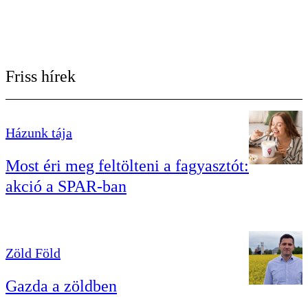
Friss hírek
Házunk tája
Most éri meg feltölteni a fagyasztót:
akció a SPAR-ban
Zöld Föld
Gazda a zöldben