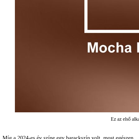
Ez az első alk
Míg a 2024-es év színe egy barackszín volt, most egészen