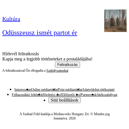
Kultúra
Odüsszeusz ismét partot ér
Hírlevél feliratkozás
Kapja meg a legjobb történeteket a postaládájába!
Feliratkozás
A feliratkozással Ön elfogadta a
Szabályzatunkat
Impresszum
Online médiaajánlat
Print médiaajánlat
Adatvédelmi tájékoztató
Felhasználási feltételek
Hirdetési ászf
Előfizetői ászf
Partnereink
Játékszabályzat
Süti beállítások
A Szabad Föld kiadója a Mediaworks Hungary Zrt. © Minden jog
fenntartva. 2026