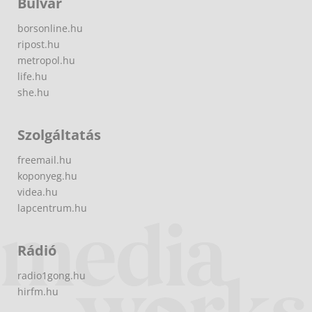
Bulvár
borsonline.hu
ripost.hu
metropol.hu
life.hu
she.hu
Szolgáltatás
freemail.hu
koponyeg.hu
videa.hu
lapcentrum.hu
Rádió
radio1gong.hu
hirfm.hu