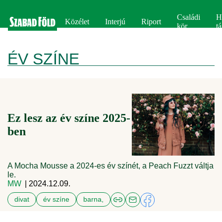
Családi
H
Közélet
Interjú
Riport
kör
tá
ÉV SZÍNE
Ez lesz az év színe 2025-
ben
A Mocha Mousse a 2024-es év színét, a Peach Fuzzt váltja
le.
MW
| 2024.12.09.
divat
év színe
barna,