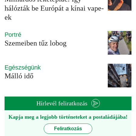
hálózták be Európát a kínai vape-
ek
Portré
Szemeiben tűz lobog
Egészségünk
Málló idő
Hírlevél feliratkozás
Kapja meg a legjobb történeteket a postaládájába!
Feliratkozás