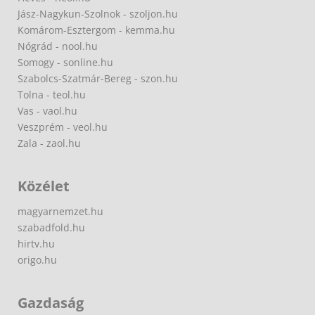
Jász-Nagykun-Szolnok - szoljon.hu
Komárom-Esztergom - kemma.hu
Nógrád - nool.hu
Somogy - sonline.hu
Szabolcs-Szatmár-Bereg - szon.hu
Tolna - teol.hu
Vas - vaol.hu
Veszprém - veol.hu
Zala - zaol.hu
Közélet
magyarnemzet.hu
szabadfold.hu
hirtv.hu
origo.hu
Gazdaság