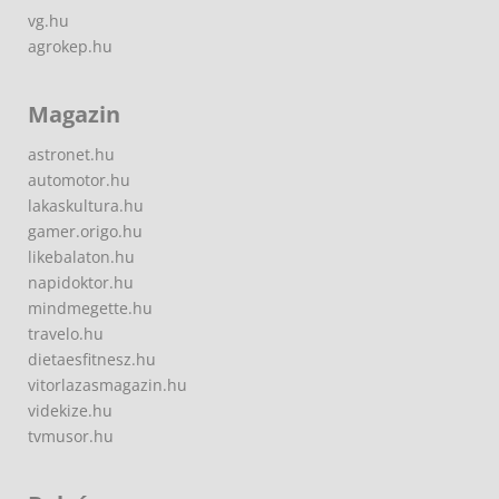
vg.hu
agrokep.hu
Magazin
astronet.hu
automotor.hu
lakaskultura.hu
gamer.origo.hu
likebalaton.hu
napidoktor.hu
mindmegette.hu
travelo.hu
dietaesfitnesz.hu
vitorlazasmagazin.hu
videkize.hu
tvmusor.hu