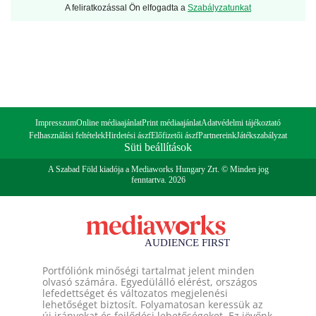
A feliratkozással Ön elfogadta a
Szabályzatunkat
Impresszum
Online médiaajánlat
Print médiaajánlat
Adatvédelmi tájékoztató
Felhasználási feltételek
Hirdetési ászf
Előfizetői ászf
Partnereink
Játékszabályzat
Süti beállítások
A Szabad Föld kiadója a Mediaworks Hungary Zrt. © Minden jog
fenntartva. 2026
Portfóliónk minőségi tartalmat jelent minden
olvasó számára. Egyedülálló elérést, országos
lefedettséget és változatos megjelenési
lehetőséget biztosít. Folyamatosan keressük az
új irányokat és fejlődési lehetőségeket. Ez jövőnk