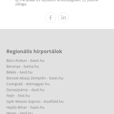
záloga.
Regionális hírportálok
Bács-Kiskun - baon.hu
Baranya - bama.hu
Békés - beol.hu
Borsod-Abaúj-Zemplén - boon.hu
Csongrád - delmagyar.hu
Dunaújváros - duol.hu
Fejér - feol.hu
Győr-Moson-Sopron - kisalfold.hu
Hajdú-Bihar - haon.hu
Heves - heol.hu