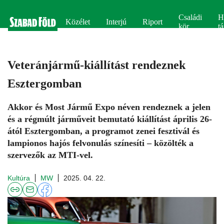
Családi
H
Közélet
Interjú
Riport
kör
tá
Veteránjármű-kiállítást rendeznek
Esztergomban
Akkor és Most Jármű Expo néven rendeznek a jelen
és a régmúlt járműveit bemutató kiállítást április 26-
ától Esztergomban, a programot zenei fesztivál és
lampionos hajós felvonulás színesíti – közölték a
szervezők az MTI-vel.
Kultúra
MW
2025. 04. 22.