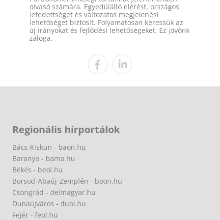
olvasó számára. Egyedülálló elérést, országos
lefedettséget és változatos megjelenési
lehetőséget biztosít. Folyamatosan keressük az
új irányokat és fejlődési lehetőségeket. Ez jövőnk
záloga.
Regionális hírportálok
Bács-Kiskun - baon.hu
Baranya - bama.hu
Békés - beol.hu
Borsod-Abaúj-Zemplén - boon.hu
Csongrád - delmagyar.hu
Dunaújváros - duol.hu
Fejér - feol.hu