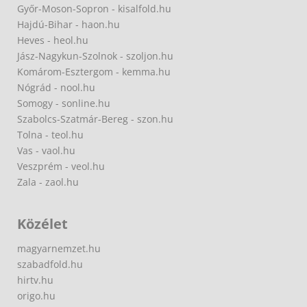
Győr-Moson-Sopron - kisalfold.hu
Hajdú-Bihar - haon.hu
Heves - heol.hu
Jász-Nagykun-Szolnok - szoljon.hu
Komárom-Esztergom - kemma.hu
Nógrád - nool.hu
Somogy - sonline.hu
Szabolcs-Szatmár-Bereg - szon.hu
Tolna - teol.hu
Vas - vaol.hu
Veszprém - veol.hu
Zala - zaol.hu
Közélet
magyarnemzet.hu
szabadfold.hu
hirtv.hu
origo.hu