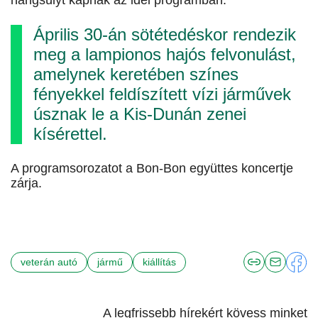
hangsúlyt kapnak az idei programban.
Április 30-án sötétedéskor rendezik
meg a lampionos hajós felvonulást,
amelynek keretében színes
fényekkel feldíszített vízi járművek
úsznak le a Kis-Dunán zenei
kísérettel.
A programsorozatot a Bon-Bon együttes koncertje
zárja.
veterán autó
jármű
kiállítás
A legfrissebb hírekért kövess minket