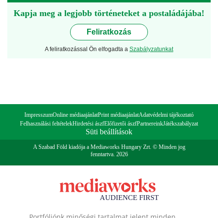
Kapja meg a legjobb történeteket a postaládájába!
Feliratkozás
A feliratkozással Ön elfogadta a
Szabályzatunkat
Impresszum
Online médiaajánlat
Print médiaajánlat
Adatvédelmi tájékoztató
Felhasználási feltételek
Hirdetési ászf
Előfizetői ászf
Partnereink
Játékszabályzat
Süti beállítások
A Szabad Föld kiadója a Mediaworks Hungary Zrt. © Minden jog
fenntartva. 2026
Portfóliónk minőségi tartalmat jelent minden