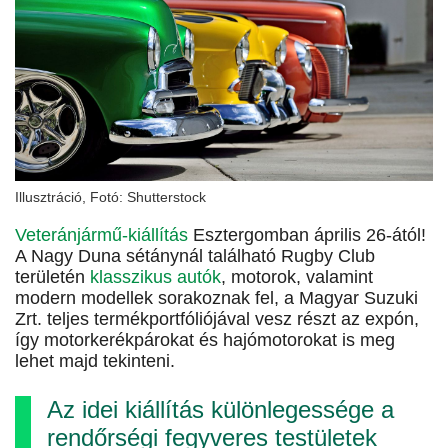
Illusztráció, Fotó: Shutterstock
Veteránjármű-kiállítás
Esztergomban április 26-ától!
A Nagy Duna sétánynál található Rugby Club
területén
klasszikus autók
, motorok, valamint
modern modellek sorakoznak fel, a Magyar Suzuki
Zrt. teljes termékportfóliójával vesz részt az expón,
így motorkerékpárokat és hajómotorokat is meg
lehet majd tekinteni.
Az idei kiállítás különlegessége a
rendőrségi fegyveres testületek