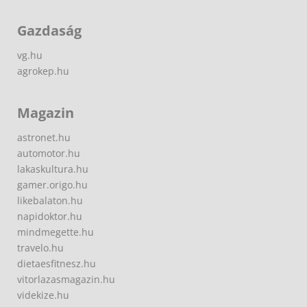
Gazdaság
vg.hu
agrokep.hu
Magazin
astronet.hu
automotor.hu
lakaskultura.hu
gamer.origo.hu
likebalaton.hu
napidoktor.hu
mindmegette.hu
travelo.hu
dietaesfitnesz.hu
vitorlazasmagazin.hu
videkize.hu