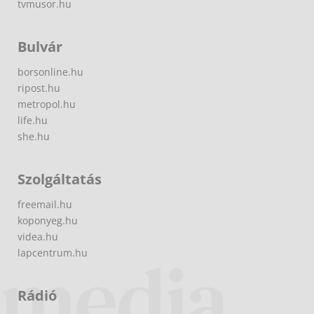
tvmusor.hu
Bulvár
borsonline.hu
ripost.hu
metropol.hu
life.hu
she.hu
Szolgáltatás
freemail.hu
koponyeg.hu
videa.hu
lapcentrum.hu
Rádió