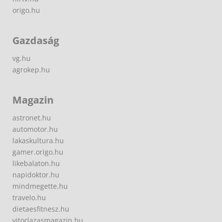
origo.hu
Gazdaság
vg.hu
agrokep.hu
Magazin
astronet.hu
automotor.hu
lakaskultura.hu
gamer.origo.hu
likebalaton.hu
napidoktor.hu
mindmegette.hu
travelo.hu
dietaesfitnesz.hu
vitorlazasmagazin.hu