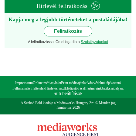
Hírlevél feliratkozás
Kapja meg a legjobb történeteket a postaládájába!
Feliratkozás
A feliratkozással Ön elfogadta a
Szabályzatunkat
Impresszum
Online médiaajánlat
Print médiaajánlat
Adatvédelmi tájékoztató
Felhasználási feltételek
Hirdetési ászf
Előfizetői ászf
Partnereink
Játékszabályzat
Süti beállítások
A Szabad Föld kiadója a Mediaworks Hungary Zrt. © Minden jog
fenntartva. 2026