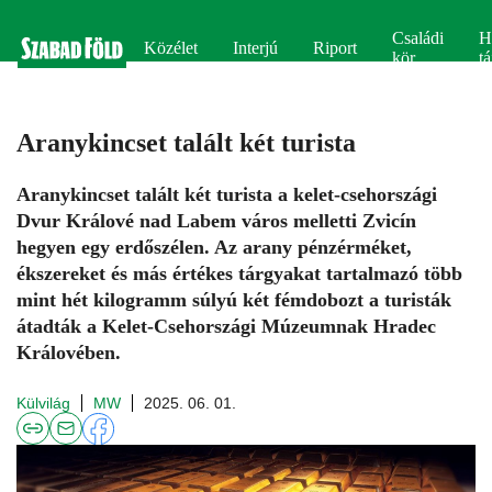
Családi
H
Közélet
Interjú
Riport
kör
tá
Aranykincset talált két turista
Aranykincset talált két turista a kelet-csehországi
Dvur Králové nad Labem város melletti Zvicín
hegyen egy erdőszélen. Az arany pénzérméket,
ékszereket és más értékes tárgyakat tartalmazó több
mint hét kilogramm súlyú két fémdobozt a turisták
átadták a Kelet-Csehországi Múzeumnak Hradec
Královében.
Külvilág
MW
2025. 06. 01.