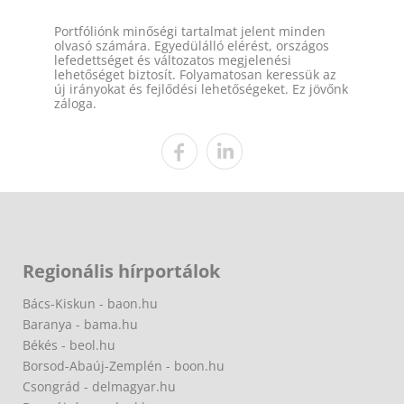
Portfóliónk minőségi tartalmat jelent minden
olvasó számára. Egyedülálló elérést, országos
lefedettséget és változatos megjelenési
lehetőséget biztosít. Folyamatosan keressük az
új irányokat és fejlődési lehetőségeket. Ez jövőnk
záloga.
Regionális hírportálok
Bács-Kiskun - baon.hu
Baranya - bama.hu
Békés - beol.hu
Borsod-Abaúj-Zemplén - boon.hu
Csongrád - delmagyar.hu