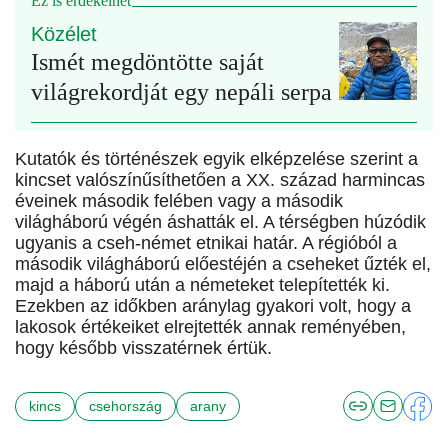
Ez is érdekelhet
Közélet
Ismét megdöntötte saját
világrekordját egy nepáli serpa
Kutatók és történészek egyik elképzelése szerint a
kincset valószínűsíthetően a XX. század harmincas
éveinek második felében vagy a második
világháború végén áshatták el. A térségben húzódik
ugyanis a cseh-német etnikai határ. A régióból a
második világháború előestéjén a cseheket űzték el,
majd a háború után a németeket telepítették ki.
Ezekben az időkben aránylag gyakori volt, hogy a
lakosok értékeiket elrejtették annak reményében,
hogy később visszatérnek értük.
kincs
csehország
arany