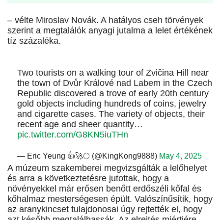
– vélte Miroslav Novák. A hatályos cseh törvények
szerint a megtalálók anyagi jutalma a lelet értékének
tíz százaléka.
Two tourists on a walking tour of Zvičina Hill near
the town of Dvůr Králové nad Labem in the Czech
Republic discovered a trove of early 20th century
gold objects including hundreds of coins, jewelry
and cigarette cases. The variety of objects, their
recent age and sheer quantity…
pic.twitter.com/G8KN5iuTHn
— Eric Yeung 👍🚀🌕 (@KingKong9888)
May 4, 2025
A múzeum szakemberei megvizsgálták a lelőhelyet
és arra a következtetésre jutottak, hogy a
növényekkel már erősen benőtt erdőszéli kőfal és
kőhalmaz mesterségesen épült. Valószínűsítik, hogy
az aranykincset tulajdonosai úgy rejtették el, hogy
azt később megtalálhassák. Az elrejtés miértjére