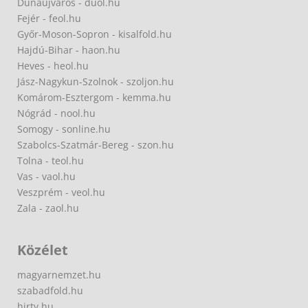
Dunaújváros - duol.hu
Fejér - feol.hu
Győr-Moson-Sopron - kisalfold.hu
Hajdú-Bihar - haon.hu
Heves - heol.hu
Jász-Nagykun-Szolnok - szoljon.hu
Komárom-Esztergom - kemma.hu
Nógrád - nool.hu
Somogy - sonline.hu
Szabolcs-Szatmár-Bereg - szon.hu
Tolna - teol.hu
Vas - vaol.hu
Veszprém - veol.hu
Zala - zaol.hu
Közélet
magyarnemzet.hu
szabadfold.hu
hirtv.hu