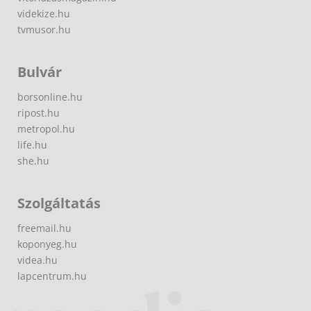
videkize.hu
tvmusor.hu
Bulvár
borsonline.hu
ripost.hu
metropol.hu
life.hu
she.hu
Szolgáltatás
freemail.hu
koponyeg.hu
videa.hu
lapcentrum.hu