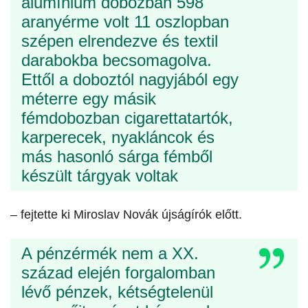
alumínium dobozban 598
aranyérme volt 11 oszlopban
szépen elrendezve és textil
darabokba becsomagolva.
Ettől a doboztól nagyjából egy
méterre egy másik
fémdobozban cigarettatartók,
karperecek, nyakláncok és
más hasonló sárga fémből
készült tárgyak voltak
– fejtette ki Miroslav Novák újságírók előtt.
A pénzérmék nem a XX.
század elején forgalomban
lévő pénzek, kétségtelenül