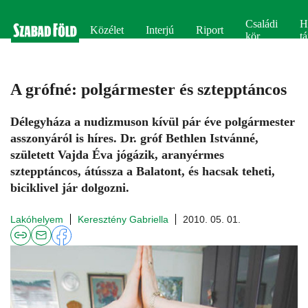
Családi
H
Közélet
Interjú
Riport
kör
tá
A grófné: polgármester és sztepptáncos
Délegyháza a nudizmuson kívül pár éve polgármester
asszonyáról is híres. Dr. gróf Bethlen Istvánné,
született Vajda Éva jógázik, aranyérmes
sztepptáncos, átússza a Balatont, és hacsak teheti,
biciklivel jár dolgozni.
Lakóhelyem
Keresztény Gabriella
2010. 05. 01.