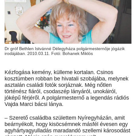
Dr gróf Bethlen Istvánné Délegyháza polgármesternője jógázik
irodájában. 2010.03.11. Fotó: Bohanek Miklós
Kézfogása kemény, külleme kortalan. Csinos
kosztümben robban be hivatali szobájába, melynek
asztalán családi fotók sorjáznak. Még nőtlen
történész fiáról, csodaszép lányáról, unokáiról,
jóképű férjéről. A polgármesternő a legendás rádiós
Vajda Marci bácsi lánya.
– Szerető családba születtem Nyíregyházán, amit
beárnyékolt, hogy kisöcsémnek másfél évesen egy
agyhártyagyulladás maradandó szellemi károsodást