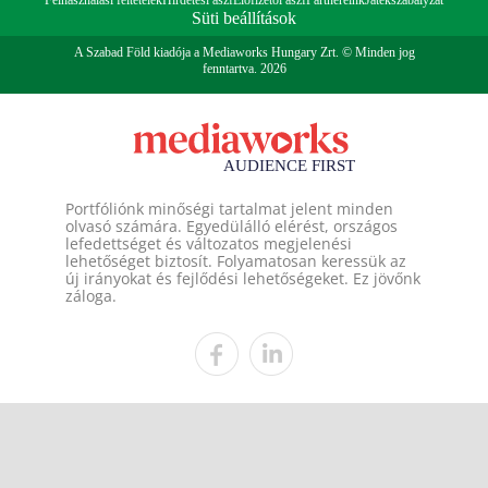
Felhasználási feltételek
Hirdetési ászf
Előfizetői ászf
Partnereink
Játékszabályzat
Süti beállítások
A Szabad Föld kiadója a Mediaworks Hungary Zrt. © Minden jog
fenntartva. 2026
Portfóliónk minőségi tartalmat jelent minden
olvasó számára. Egyedülálló elérést, országos
lefedettséget és változatos megjelenési
lehetőséget biztosít. Folyamatosan keressük az
új irányokat és fejlődési lehetőségeket. Ez jövőnk
záloga.