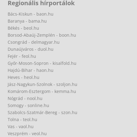
Regionális hírportálok
Bács-Kiskun - baon.hu
Baranya - bama.hu
Békés - beol.hu
Borsod-Abaúj-Zemplén - boon.hu
Csongrád - delmagyar.hu
Dunaújváros - duol.hu
Fejér - feol.hu
Győr-Moson-Sopron - kisalfold.hu
Hajdú-Bihar - haon.hu
Heves - heol.hu
Jász-Nagykun-Szolnok - szoljon.hu
Komárom-Esztergom - kemma.hu
Nógrád - nool.hu
Somogy - sonline.hu
Szabolcs-Szatmár-Bereg - szon.hu
Tolna - teol.hu
Vas - vaol.hu
Veszprém - veol.hu