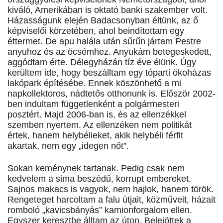
kiváló, Amerikában is oktató banki szakember volt.
Házasságunk elején Badacsonyban éltünk, az ő
képviselői körzetében, ahol beindítottam egy
éttermet. De apu halála után sűrűn jártam Pestre
anyuhoz és az öcsémhez. Anyukám betegeskedett,
aggódtam érte. Délegyházán tíz éve élünk. Úgy
kerültem ide, hogy beszálltam egy tóparti ökoházas
lakópark építésébe. Ennek köszönhető a mi
napkollektoros, nádtetős otthonunk is. Először 2002-
ben indultam függetlenként a polgármesteri
posztért. Majd 2006-ban is, és az ellenzékkel
szemben nyertem. Az ellenzéken nem politikát
értek, hanem helybélieket, akik helybéli férfit
akartak, nem egy „idegen nőt”.
Sokan keménynek tartanak. Pedig csak nem
kedvelem a sima beszédű, korrupt embereket.
Sajnos makacs is vagyok, nem hajlok, hanem török.
Rengeteget harcoltam a falu útjait, közműveit, házait
romboló „kavicsbányás” kamionforgalom ellen.
Egyszer keresztbe álltam az úton. Belejöttek a