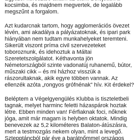
kocsimba, és majdnem megvertek, de legalább
megszűnt a forgalom.
Azt kudarcnak tartom, hogy agglomerációs övezet
lévén, ami akadálya a pályázatoknak, és ipari park
hiányában nem tudtam munkahelyeket teremteni.
Sikerült viszont príma civil szervezeteket
toboroznunk, és idehoztuk a Máltai
Szeretetszolgálatot. Kéthavonta jön
Németországból szinte vadonatúj ruhanemű, bútor,
műszaki cikk – és mi házhoz visszük a
rászorultaknak, akik egyre többen vannak. Az
ellenzék azóta „rongyos grófnénak” hív. Kit érdekel?
Beléptem a Végelgyengülés Klubba is tiszteletbeli
tagnak, melyet harminc feletti házaspárok hoztak
létre. Ebben minden van! Férfiaknak foci, nőknek
jóga, amit már magam is helyben oktatok. Mindig
benevezek az 5,2 kilométeres Balaton-átúszásra,
mert a testmozgás nekem olyan, mint a levegő.
Sztepptáncból pár éve a barátnőmmel országos