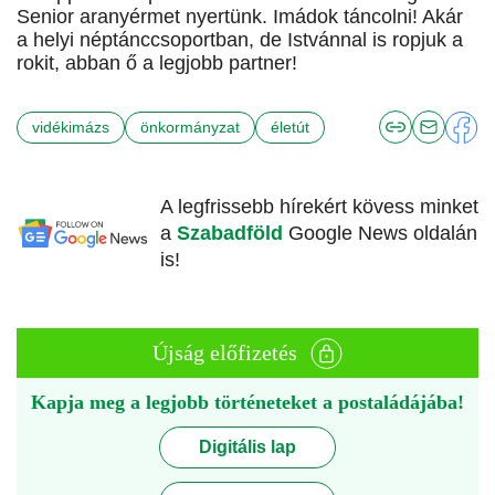
Senior aranyérmet nyertünk. Imádok táncolni! Akár
a helyi néptánccsoportban, de Istvánnal is ropjuk a
rokit, abban ő a legjobb partner!
vidékimázs
önkormányzat
életút
A legfrissebb hírekért kövess minket
a
Szabadföld
Google News oldalán
is!
Újság előfizetés
Kapja meg a legjobb történeteket a postaládájába!
Digitális lap