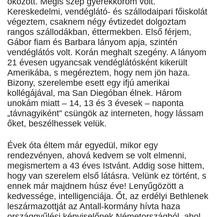
okozott. Mégis szép gyerekkorom volt.
Kereskedelmi, vendéglátó- és szállodaipari főiskolát
végeztem, csaknem négy évtizedet dolgoztam
rangos szállodákban, éttermekben. Első férjem,
Gábor fiam és Barbara lányom apja, szintén
vendéglátós volt. Korán meghalt szegény. A lányom
21 évesen ugyancsak vendéglátósként kikerült
Amerikába, s megéreztem, hogy nem jön haza.
Bizony, szerelembe esett egy ifjú amerikai
kollégájával, ma San Diegóban élnek. Három
unokám miatt – 14, 13 és 3 évesek – naponta
„távnagyiként” csüngök az interneten, hogy lássam
őket, beszélhessek velük.
Évek óta éltem már egyedül, mikor egy
rendezvényen, ahová kedvem se volt elmenni,
megismertem a 43 éves Istvánt. Addig sose hittem,
hogy van szerelem első látásra. Velünk ez történt, s
ennek már majdnem húsz éve! Lenyűgözött a
kedvessége, intelligenciája. Őt, az erdélyi Bethlenek
leszármazottját az Antall-kormány hívta haza
országgyűlési képviselőnek Németországból, ahol