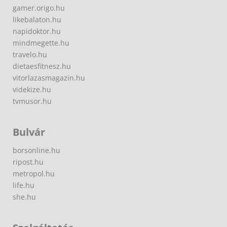
gamer.origo.hu
likebalaton.hu
napidoktor.hu
mindmegette.hu
travelo.hu
dietaesfitnesz.hu
vitorlazasmagazin.hu
videkize.hu
tvmusor.hu
Bulvár
borsonline.hu
ripost.hu
metropol.hu
life.hu
she.hu