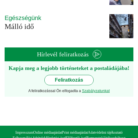
Egészségünk
Málló idő
Hírlevél feliratkozás
Kapja meg a legjobb történeteket a postaládájába!
Feliratkozás
A feliratkozással Ön elfogadta a
Szabályzatunkat
Impresszum
Online médiaajánlat
Print médiaajánlat
Adatvédelmi tájékoztató