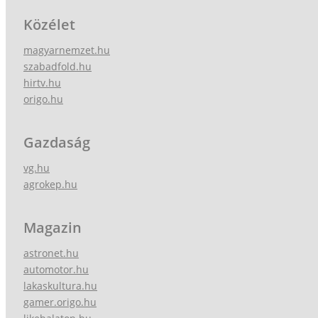
Közélet
magyarnemzet.hu
szabadfold.hu
hirtv.hu
origo.hu
Gazdaság
vg.hu
agrokep.hu
Magazin
astronet.hu
automotor.hu
lakaskultura.hu
gamer.origo.hu