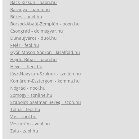
Bács-Kiskun - baon.hu
Baranya - bama.hu
Békés - beol.hu
Borsod-Abaúj-Zemplén - boon.hu
Csongrád - delmagyar.hu
Dunaújváros - duol.hu
Fejér - feol.hu
Győr-Moson-Sopron - kisalfold.hu
Hajdú-Bihar - haon.hu
Heves - heol.hu
Jász-Nagykun-Szolnok - szoljon.hu
Komárom-Esztergom - kemma.hu
Nógrád - nool.hu
Somogy - sonline.hu
Szabolcs-Szatmár-Bereg - szon.hu
Tolna - teol.hu
Vas - vaol.hu
Veszprém - veol.hu
Zala - zaol.hu