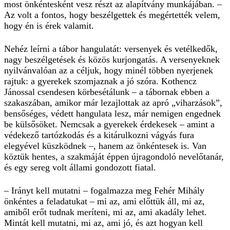
most önkéntesként vesz részt az alapítvány munkájában. –
Az volt a fontos, hogy beszélgettek és megértették velem,
hogy én is érek valamit.
Nehéz leírni a tábor hangulatát: versenyek és vetélkedők,
nagy beszélgetések és közös kurjongatás. A versenyeknek
nyilvánvalóan az a céljuk, hogy minél többen nyerjenek
rajtuk: a gyerekek szomjaznak a jó szóra. Kothencz
Jánossal csendesen körbesétálunk – a tábornak ebben a
szakaszában, amikor már lezajlottak az apró „viharzások”,
bensőséges, védett hangulata lesz, már nemigen engednek
be külsősöket. Nemcsak a gyerekek érdekesek – amint a
védekező tartózkodás és a kitárulkozni vágyás fura
elegyével küszködnek –, hanem az önkéntesek is. Van
köztük hentes, a szakmáját éppen újragondoló nevelőtanár,
és egy sereg volt állami gondozott fiatal.
– Irányt kell mutatni – fogalmazza meg Fehér Mihály
önkéntes a feladatukat – mi az, ami előttük áll, mi az,
amiből erőt tudnak meríteni, mi az, ami akadály lehet.
Mintát kell mutatni, mi az, ami jó, és azt hogyan kell