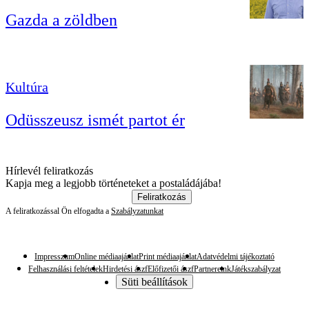
Gazda a zöldben
Kultúra
Odüsszeusz ismét partot ér
Hírlevél feliratkozás
Kapja meg a legjobb történeteket a postaládájába!
Feliratkozás
A feliratkozással Ön elfogadta a
Szabályzatunkat
Impresszum
Online médiaajánlat
Print médiaajánlat
Adatvédelmi tájékoztató
Felhasználási feltételek
Hirdetési ászf
Előfizetői ászf
Partnereink
Játékszabályzat
Süti beállítások