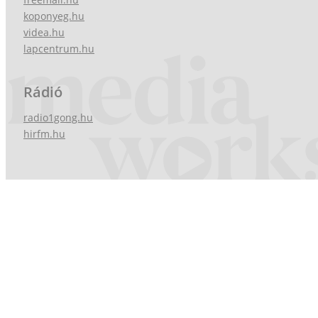
koponyeg.hu
videa.hu
lapcentrum.hu
Rádió
radio1gong.hu
hirfm.hu