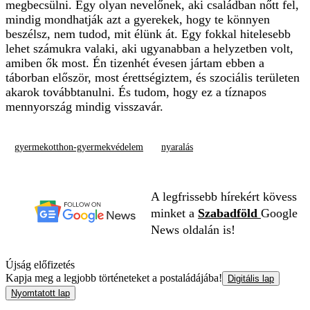
megbecsülni. Egy olyan nevelőnek, aki családban nőtt fel,
mindig mondhatják azt a gyerekek, hogy te könnyen
beszélsz, nem tudod, mit élünk át. Egy fokkal hitelesebb
lehet számukra valaki, aki ugyanabban a helyzetben volt,
amiben ők most. Én tizenhét évesen jártam ebben a
táborban először, most érettségiztem, és szociális területen
akarok továbbtanulni. És tudom, hogy ez a tíznapos
mennyország mindig visszavár.
gyermekotthon-gyermekvédelem
nyaralás
A legfrissebb hírekért kövess
minket a
Szabadföld
Google
News oldalán is!
Újság előfizetés
Kapja meg a legjobb történeteket a postaládájába!
Digitális lap
Nyomtatott lap