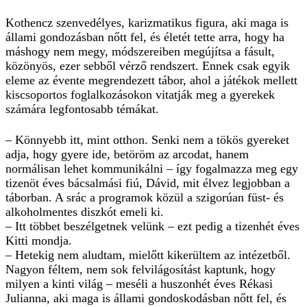
Kothencz szenvedélyes, karizmatikus figura, aki maga is
állami gondozásban nőtt fel, és életét tette arra, hogy ha
máshogy nem megy, módszereiben megújítsa a fásult,
közönyös, ezer sebből vérző rendszert. Ennek csak egyik
eleme az évente megrendezett tábor, ahol a játékok mellett
kiscsoportos foglalkozásokon vitatják meg a gyerekek
számára legfontosabb témákat.
– Könnyebb itt, mint otthon. Senki nem a tökös gyereket
adja, hogy gyere ide, betöröm az arcodat, hanem
normálisan lehet kommunikálni – így fogalmazza meg egy
tizenöt éves bácsalmási fiú, Dávid, mit élvez legjobban a
táborban. A srác a programok közül a szigorúan füst- és
alkoholmentes diszkót emeli ki.
– Itt többet beszélgetnek velünk – ezt pedig a tizenhét éves
Kitti mondja.
– Hetekig nem aludtam, mielőtt kikerültem az intézetből.
Nagyon féltem, nem sok felvilágosítást kaptunk, hogy
milyen a kinti világ – meséli a huszonhét éves Rékasi
Julianna, aki maga is állami gondoskodásban nőtt fel, és