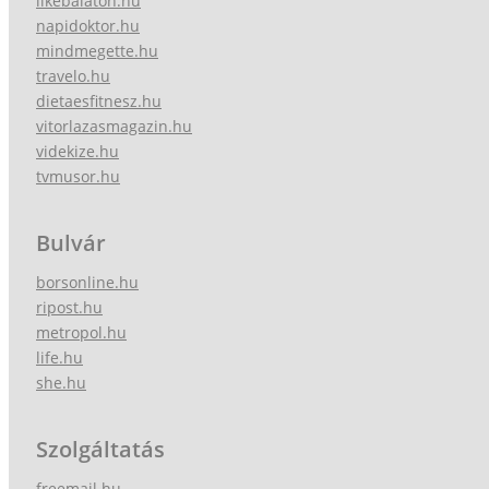
likebalaton.hu
napidoktor.hu
mindmegette.hu
travelo.hu
dietaesfitnesz.hu
vitorlazasmagazin.hu
videkize.hu
tvmusor.hu
Bulvár
borsonline.hu
ripost.hu
metropol.hu
life.hu
she.hu
Szolgáltatás
freemail.hu