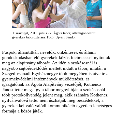
Tiszasziget, 2011. július 27. Ágota tábor, államigondozott
gyerekek táboroztatása. Fotó: Ujvári Sándor
Püspök, államtitkár, nevelők, önkéntesek és állami
gondoskodásban élő gyerekek közös focimeccsel nyitották
meg az alapítvány táborát. Az idén a szokásosnál is
nagyobb sajtóérdeklődés mellett indult a tábor, miután a
Szeged-csanádi Egyházmegye több megyében is átvette a
gyermekvédelmi intézmények működtetését, és
igazgatónak az Ágota Alapítvány vezetőjét, Kothencz
Jánost tette meg. Így a tábor megnyitóján a szokásosnál
több protokollvendég jelent meg, akik számára Kothencz
nyilvánvalóvá tette: nem úszhatják meg beszédekkel, a
gyerekekkel való valódi kommunikáció egyetlen lehetséges
formája a közös játék.