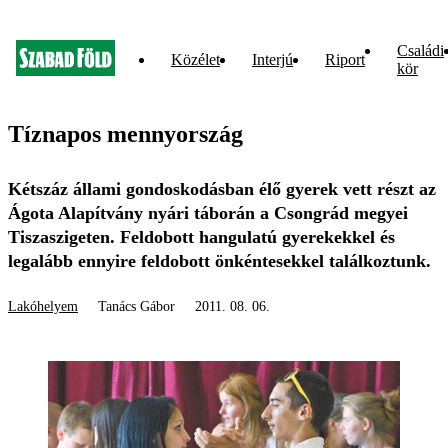
Családi
Közélet
Interjú
Riport
kör
Tíznapos mennyország
Kétszáz állami gondoskodásban élő gyerek vett részt az
Ágota Alapítvány nyári táborán a Csongrád megyei
Tiszaszigeten. Feldobott hangulatú gyerekekkel és
legalább ennyire feldobott önkéntesekkel találkoztunk.
Lakóhelyem
Tanács Gábor
2011. 08. 06.