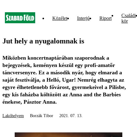
Családi
Közélet
Interjú
Riport
kör
Jut hely a nyugalomnak is
Miközben koncertnaptárában szaporodnak a
bejegyzések, keményen készül egy profi-amatőr
táncversenyre. Ez a második nyár, hogy elmarad a
saját fesztiválja, a Helló, Ugar! Nemrég elhagyta az
egyre élhetetlenebb fővárost, gyermekeivel a Pilisbe,
egy kis faházba költözött az Anna and the Barbies
énekese, Pásztor Anna.
Lakóhelyem
Borzák Tibor
2021. 07. 13.