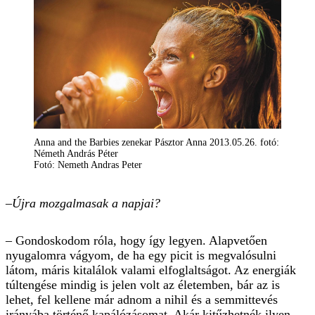
Anna and the Barbies zenekar Pásztor Anna 2013.05.26. fotó:
Németh András Péter
Fotó: Nemeth Andras Peter
–Újra mozgalmasak a napjai?
– Gondoskodom róla, hogy így legyen. Alapvetően
nyugalomra vágyom, de ha egy picit is megvalósulni
látom, máris kitalálok valami elfoglaltságot. Az energiák
túltengése mindig is jelen volt az életemben, bár az is
lehet, fel kellene már adnom a nihil és a semmittevés
irányába történő kapálózásomat. Akár kitűzhetnék ilyen-