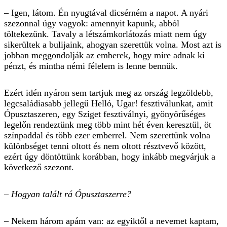
– Igen, látom. Én nyugtával dicsérném a napot. A nyári
szezonnal úgy vagyok: amennyit kapunk, abból
töltekezünk. Tavaly a létszámkorlátozás miatt nem úgy
sikerültek a bulijaink, ahogyan szerettük volna. Most azt is
jobban meggondolják az emberek, hogy mire adnak ki
pénzt, és mintha némi félelem is lenne bennük.
Ezért idén nyáron sem tartjuk meg az ország legzöldebb,
legcsaládiasabb jellegű Helló, Ugar! fesztiválunkat, amit
Ópusztaszeren, egy Sziget fesztiválnyi, gyö­nyörűséges
legelőn rendeztünk meg több mint hét éven keresztül, öt
színpaddal és több ezer emberrel. Nem szerettünk volna
különbséget tenni oltott és nem oltott résztvevő között,
ezért úgy döntöttünk korábban, hogy inkább megvárjuk a
következő szezont.
– Hogyan talált rá Ópusztaszerre?
– Nekem három apám van: az egyiktől a nevemet kaptam,