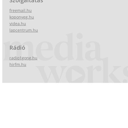
Szolgáltatás
freemail.hu
koponyeg.hu
videa.hu
lapcentrum.hu
Rádió
radio1gong.hu
hirfm.hu