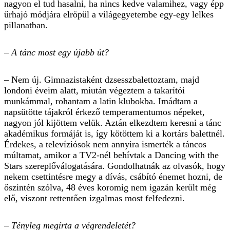
nagyon el tud hasalni, ha nincs kedve valamihez, vagy épp
űrhajó módjára elröpül a világegyetembe egy-egy lelkes
pillanatban.
– A tánc most egy újabb út?
– Nem új. Gimnazistaként dzsessz­balettoztam, majd
londoni éveim alatt, miután végeztem a takarítói
munkámmal, rohantam a latin klubokba. Imádtam a
napsütötte tájakról érkező temperamentumos népeket,
nagyon jól kijöttem velük. Aztán elkezdtem keresni a tánc
akadémikus formáját is, így kötöttem ki a kortárs balettnél.
Érdekes, a televíziósok nem annyira ismerték a táncos
múltamat, amikor a TV2-nél behívtak a Dancing with the
Stars szereplőválogatására. Gondolhatnák az olvasók, hogy
nekem csettintésre megy a dívás, csábító énemet hozni, de
őszintén szólva, 48 éves koromig nem igazán került még
elő, viszont rettentően izgalmas most felfedezni.
– Tényleg megírta a végrende­letét?