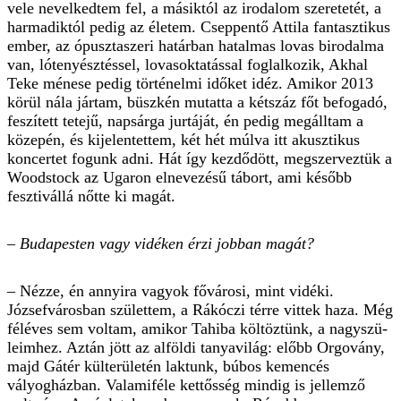
vele nevelkedtem fel, a másiktól az irodalom szeretetét, a
harmadiktól pedig az életem. Cseppentő Attila fantasztikus
ember, az ópusztaszeri határban hatalmas lovas birodalma
van, lótenyésztéssel, lovasoktatással foglalkozik, Akhal
Teke ménese pedig történelmi időket idéz. Amikor 2013
körül nála jártam, büszkén mutatta a kétszáz főt befogadó,
feszített tetejű, napsárga jurtáját, én pedig megálltam a
közepén, és kijelentettem, két hét múlva itt akusztikus
koncertet fogunk adni. Hát így kezdődött, megszerveztük a
Woodstock az Ugaron elnevezésű tábort, ami később
fesztivállá nőtte ki magát.
– Budapesten vagy vidéken érzi jobban magát?
– Nézze, én annyira vagyok fővárosi, mint vidéki.
Józsefvárosban születtem, a Rákóczi térre vittek haza. Még
féléves sem voltam, amikor Tahiba költöztünk, a nagyszü­
leimhez. Aztán jött az alföldi tanyavilág: előbb Orgovány,
majd Gátér külterületén laktunk, búbos kemencés
vályogházban. Valamiféle kettősség mindig is jellemző