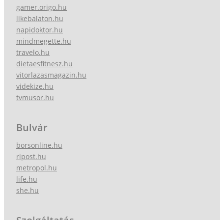
gamer.origo.hu
likebalaton.hu
napidoktor.hu
mindmegette.hu
travelo.hu
dietaesfitnesz.hu
vitorlazasmagazin.hu
videkize.hu
tvmusor.hu
Bulvár
borsonline.hu
ripost.hu
metropol.hu
life.hu
she.hu