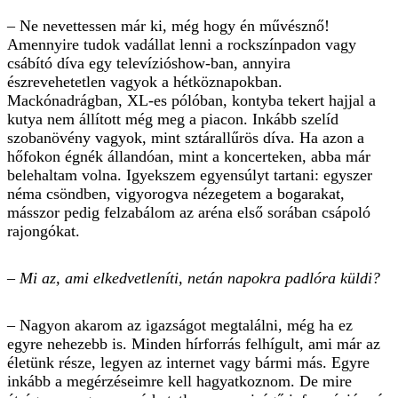
– Ne nevettessen már ki, még hogy én művésznő!
Amennyire tudok vadállat lenni a rockszínpadon vagy
csábító díva egy televízió­show-ban, annyira
észrevehetetlen vagyok a hétköznapokban.
Mackónadrágban, XL-es pólóban, kontyba tekert hajjal a
kutya nem állított még meg a piacon. Inkább szelíd
szobanövény vagyok, mint sztár­allűrös díva. Ha azon a
hőfokon égnék állandóan, mint a koncerteken, abba már
belehaltam volna. Igyekszem egyensúlyt tartani: egyszer
néma csöndben, vigyorogva nézegetem a bogarakat,
másszor pedig felzabálom az aréna első sorában csápoló
rajongókat.
– Mi az, ami elkedvetleníti, netán napokra padlóra küldi?
– Nagyon akarom az igazságot megtalálni, még ha ez
egyre nehezebb is. Minden hírforrás felhígult, ami már az
életünk része, legyen az internet vagy bármi más. Egyre
inkább a megérzéseimre kell hagyatkoznom. De mire