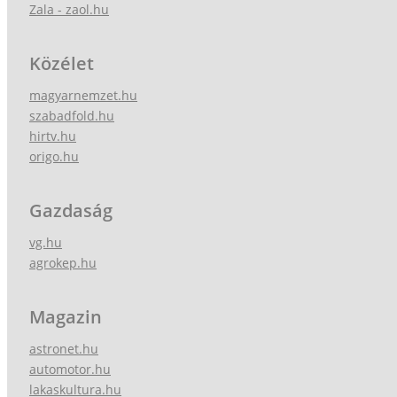
Zala - zaol.hu
Közélet
magyarnemzet.hu
szabadfold.hu
hirtv.hu
origo.hu
Gazdaság
vg.hu
agrokep.hu
Magazin
astronet.hu
automotor.hu
lakaskultura.hu