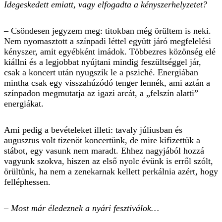
Idegeskedett ­emiatt, vagy elfogadta a kényszerhelyzetet?
– Csöndesen jegyzem meg: titokban még örültem is neki.
Nem nyomasztott a színpadi léttel együtt járó megfelelési
kényszer, amit egyébként imádok. Többezres közönség elé
kiállni és a legjobbat nyújtani mindig feszültséggel jár,
csak a koncert után nyugszik le a psziché. Energiában
mintha csak egy visszahúzódó tenger lennék, ami aztán a
színpadon megmutatja az igazi arcát, a „felszín alatti”
energiákat.
Ami pedig a bevételeket illeti: tavaly júliusban és
augusztus volt tizenöt koncertünk, de mire kifizettük a
stábot, egy vasunk nem maradt. Ehhez nagyjából hozzá
vagyunk szokva, hiszen az első nyolc évünk is erről szólt,
örültünk, ha nem a zenekarnak kellett perkálnia azért, hogy
felléphessen.
– Most már éledeznek a nyári fesztiválok…