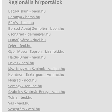
Regionális hírportálok
Bács-Kiskun - baon.hu
Baranya - bama.hu
Békés - beol.hu
Borsod-Abaúj-Zemplén - boon.hu
Csongrád - delmagyar.hu
Dunaújváros - duol.hu
Fejér - feol.hu
Győr-Moson-Sopron - kisalfold.hu
Hajdú-Bihar - haon.hu
Heves - heol.hu
Jász-Nagykun-Szolnok - szoljon.hu
Komárom-Esztergom - kemma.hu
Nógrád - nool.hu
Somogy - sonline.hu
Szabolcs-Szatmár-Bereg - szon.hu
Tolna - teol.hu
Vas - vaol.hu
Veszprém - veol.hu