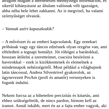
átrágom magam a mérhetetlen mennyiségű információn, és
sikerül kibányászni az általam valósnak vélt igazságot,
abba néha bele lehet zakkanni. Az is megvisel, ha valami
szörnyűséget olvasok.
– Vannak azért kapaszkodók?
– A művészet és az emberi kapcsolatok. Egy zenekari
próbának vagy egy táncos edzésnek olyan rezgése van, ami
elfeledteti a tegnapi homályt. Jót röhögni a barátokkal,
hosszan átölelni a szeretteimet, csacsira besörözni a
haverokkal – ezek is kizökkentenek és elemelnek a
mindennapok nehézségeitől. Most például a világbajnok
latin táncossal, Andrea Silvestrivel gyakorolok, az
úgynevezett ProAm (profi és amatőr) versenyeken is
fogunk indulni.
Nekem furcsa az a hihetetlen precizitás és kitartás, ami
ehhez szükségeltetik, de nincs pardon, bírnom kell az
iramot. An­nál inkább, mert én az a fajta em­ber vagyok, aki