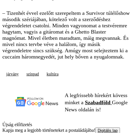
– Tizenhét évvel ezelőtt szerepeltem a Survivor túlélőshow
második szériájában, kötelező volt a szerződéshez
végrendeletet csatolni. Minden vagyonomat a testvéremre
hagytam, vagyis a gitáromat és a Ghetto Blaster
magnómat. Mivel életben maradtam, máig megvannak. És
mivel nincs tervbe véve a halálom, így másik
végrendeletre sincs szükség. Amúgy most selejteztem ki a
cuccaim háromnegyedét, jut hely bőven a nyugalomnak.
járvány
színpad
kultúra
A legfrissebb hírekért kövess
minket a
Szabadföld
Google
News oldalán is!
Újság előfizetés
Kapja meg a legjobb történeteket a postaládájába!
Digitális lap