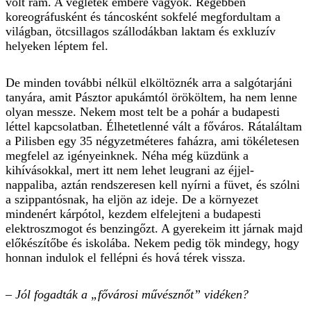
volt rám. A végletek embere vagyok. Régebben
koreográfusként és táncosként sokfelé megfordultam a
világban, ötcsillagos szállodákban laktam és exkluzív
helyeken léptem fel.
De minden további nélkül elköltöznék arra a salgótarjáni
tanyára, amit Pásztor apukámtól örököltem, ha nem lenne
olyan messze. Nekem most telt be a pohár a budapesti
léttel kapcsolatban. Élhetetlenné vált a főváros. Rátaláltam
a Pilisben egy 35 négyzetméteres faházra, ami tökéletesen
megfelel az igényeinknek. Néha még küzdünk a
kihívásokkal, mert itt nem lehet leugrani az éjjel-
nappaliba, aztán rendszeresen kell nyírni a füvet, és szólni
a szippantósnak, ha eljön az ideje. De a környezet
mindenért kárpótol, kezdem elfelejteni a budapesti
elektroszmogot és benzingőzt. A gyerekeim itt járnak majd
előkészítőbe és iskolába. Nekem pedig tök mindegy, hogy
honnan indulok el fellépni és hová térek vissza.
– Jól fogadták a „fővárosi művésznőt” vidéken?