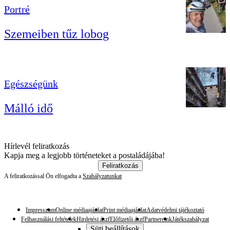
Portré
Szemeiben tűz lobog
Egészségünk
Málló idő
Hírlevél feliratkozás
Kapja meg a legjobb történeteket a postaládájába!
Feliratkozás
A feliratkozással Ön elfogadta a
Szabályzatunkat
Impresszum
Online médiaajánlat
Print médiaajánlat
Adatvédelmi tájékoztató
Felhasználási feltételek
Hirdetési ászf
Előfizetői ászf
Partnereink
Játékszabályzat
Süti beállítások