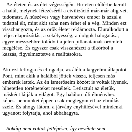
– Az életen és az élet végességén. Hirtelen előtérbe került
a halál, melynek létezéséről a civilizáció már-már alig vett
tudomást. A húszéves vagy hatvanéves ember is azzal a
tudattal élt, mint akit soha nem érhet el a vég. Minden ezt
visszhangozta, és az örök életet reklámozta. Eluralkodott a
teljes elaprózódás, a sekélyesség, a dolgok halogatása,
egyre messzebbre tolódott a jelen pillanatainak öröm­­teli
megélése. És egyszer csak visszanézett a tükörből a
kaszás, figyelmeztetve a realitásokra.
Aki ezt felfogja és elfogadja, az átéli a kegyelmi állapotot.
Pont, mint akik a halálból jöttek vissza, teljesen más
emberek lettek. Az én ismerőseim között is voltak ilyenek,
hihetetlen történeteket meséltek. Letisztult az életük,
másként látják a világot. Egy halálon túli élményhez
képest bennünket éppen csak meglegyintett az elmúlás
szele. És ahogy látom, a járvány enyhülésével mindenki
ugyanott folytatja, ahol abbahagyta.
– Sokáig nem voltak fellépései, így bevétele sem.