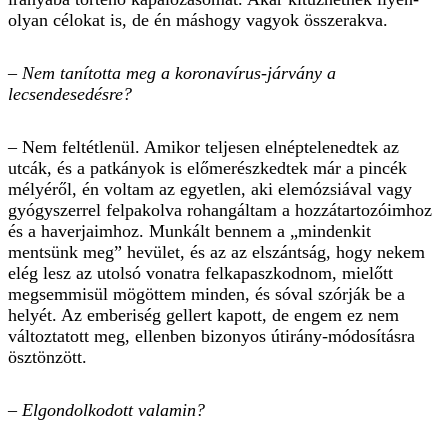
olyan célokat is, de én máshogy vagyok összerakva.
– Nem tanította meg a koronavírus-járvány a
lecsendesedésre?
– Nem feltétlenül. Amikor teljesen elnéptelenedtek az
utcák, és a patkányok is előmerészkedtek már a pincék
mélyéről, én voltam az egyetlen, aki elemózsiával vagy
gyógyszerrel felpakolva rohangáltam a hozzátartozóimhoz
és a haverjaimhoz. Munkált bennem a „mindenkit
mentsünk meg” hevület, és az az elszántság, hogy nekem
elég lesz az utolsó vonatra felkapaszkodnom, mielőtt
megsemmisül mögöttem minden, és sóval szórják be a
helyét. Az emberiség gellert kapott, de engem ez nem
változtatott meg, ellenben bizonyos út­irány-módosításra
ösztönzött.
– Elgondolkodott valamin?