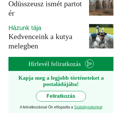
Odüsszeusz ismét partot
ér
Házunk tája
Kedvenceink a kutya
melegben
Hírlevél feliratkozás
Kapja meg a legjobb történeteket a
postaládájába!
Feliratkozás
A feliratkozással Ön elfogadta a
Szabályzatunkat