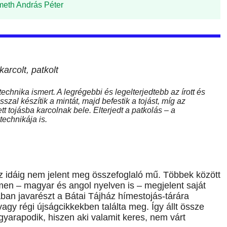
meth András Péter
 karcolt, patkolt
echnika ismert. A legrégebbi és legelterjedtebb az írott és
szal készítik a mintát, majd befestik a tojást, míg az
t tojásba karcolnak bele. Elterjedt a patkolás – a
technikája is.
z idáig nem jelent meg összefoglaló mű. Többek között
ímen – magyar és angol nyelven is – megjelent saját
ban javarészt a Bátai Tájház hímestojás-tárára
gy régi újságcikkekben találta meg. Így állt össze
gyarapodik, hiszen aki valamit keres, nem várt