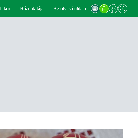
di kör
Házunk tája
Az olvasó oldala