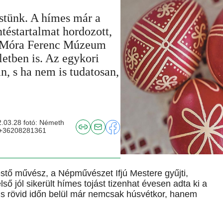
estünk. A hímes már a
ntéstartalmat hordozott,
k a Móra Ferenc Múzeum
eletben is. Az egykori
, s ha nem is tudatosan,
2.03.28 fotó: Németh
r +36208281361
estő művész, a Népművészet Ifjú Mestere gyűjti,
ső jól sikerült hímes tojást tizenhat évesen adta ki a
 s rövid időn belül már nemcsak húsvétkor, hanem