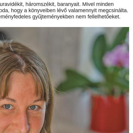
uravidékit, háromszékit, baranyait. Mivel minden
 oda, hogy a könyveiben lévő valamennyit megcsinálta.
keményfedeles gyűjteményekben nem fellelhetőeket.