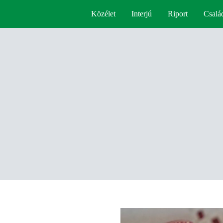
Közélet
Interjú
Riport
Csalá