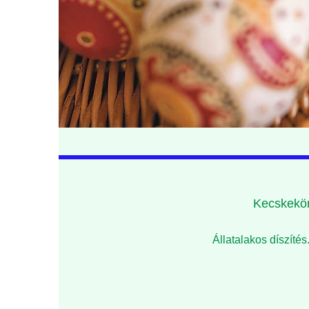
Kecskekör
Állatalakos díszíté