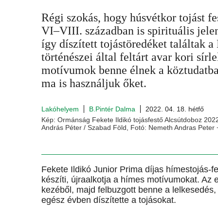
Régi szokás, hogy húsvétkor tojást f
VI–VIII. században is spirituális jele
így díszített tojástöredéket találta
történészei által feltárt avar kori sírl
motívumok benne élnek a köztudatban
ma is használjuk őket.
Lakóhelyem
B.Pintér Dalma
2022. 04. 18. hétfő
Kép: Ormánság Fekete Ildikó tojásfestő Alcsútdoboz 202
András Péter / Szabad Föld, Fotó: Nemeth Andras Pete
Fekete Ildikó Junior Prima díjas hímestojás-f
készíti, újraalkotja a hímes motívumokat. Az el
kezéből, majd felbuzgott benne a lelkesedés,
egész évben díszítette a tojásokat.