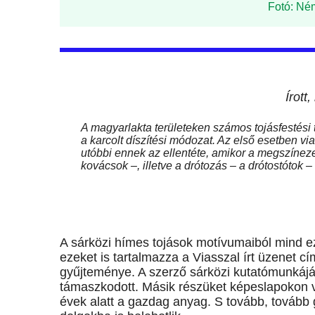
Fotó: Né
Írott,
A magyarlakta területeken számos tojásfestési t
a karcolt díszítési módozat. Az első esetben vias
utóbbi ennek az ellentéte, amikor a megszínezet
kovácsok –, illetve a drótozás – a drótostótok – 
A sárközi hímes tojások motívumaiból mind e
ezeket is tartalmazza a Viasszal írt üzenet c
gyűjteménye. A szerző sárközi kutatómunkájá
támaszkodott. Másik részüket képeslapokon va
évek alatt a gazdag anyag. S tovább, tovább 