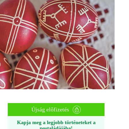
Újság előfizetés
Kapja meg a legjobb történeteket a
postaládájába!