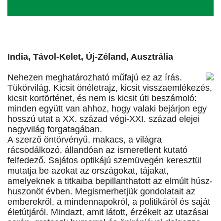
India, Távol-Kelet, Új-Zéland, Ausztrália
Nehezen meghatározható műfajú ez az írás.
Tükörvilág. Kicsit önéletrajz, kicsit visszaemlékezés,
kicsit kortörténet, és nem is kicsit úti beszámoló:
minden együtt van ahhoz, hogy valaki bejárjon egy
hosszú utat a XX. század végi-XXI. század elejei
nagyvilág forgatagában.
A szerző öntörvényű, makacs, a világra
rácsodálkozó, állandóan az ismeretlent kutató
felfedező. Sajátos optikájú szemüvegén keresztül
mutatja be azokat az országokat, tájakat,
amelyeknek a titkaiba bepillanthatott az elmúlt húsz-
huszonöt évben. Megismerhetjük gondolatait az
emberekről, a mindennapokról, a politikáról és saját
életútjáról. Mindazt, amit látott, érzékelt az utazásai