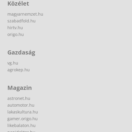
Közélet
magyarnemzet.hu
szabadfold.hu
hirtv.hu
origo.hu
Gazdaság
vg.hu
agrokep.hu
Magazin
astronet.hu
automotor.hu
lakaskultura.hu
gamer.origo.hu
likebalaton.hu