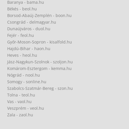
Baranya - bama.hu
Békés - beol.hu
Borsod-Abaúj-Zemplén - boon.hu
Csongrád - delmagyar.hu
Dunaújváros - duol.hu
Fejér - feol.hu
Győr-Moson-Sopron - kisalfold.hu
Hajdú-Bihar - haon.hu
Heves - heol.hu
Jász-Nagykun-Szolnok - szoljon.hu
Komárom-Esztergom - kemma.hu
Nógrád - nool.hu
Somogy - sonline.hu
Szabolcs-Szatmár-Bereg - szon.hu
Tolna - teol.hu
Vas - vaol.hu
Veszprém - veol.hu
Zala - zaol.hu