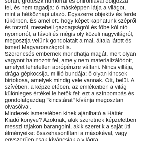
során, groteszk humorral és öniróniával dolgozza
fel, és nem tagadja: ő másképpen látja a világot,
mint a hétköznapi utazó. Egyszerre objektív és ferde
tükörben. És amellett, hogy képet kaphatunk szépről
és torzról, mesebeli gazdagságról és főbe kólintó
nyomorról, a távoli és mégis oly közeli nagyvilágról,
megosztja velünk gondolatait a mai, általa látott és
ismert Magyarországról is.
Szerencsés embernek mondhatja magát, mert olyan
vagyont halmozott fel, amely nem materializálódott,
amelyet lehetetlen aprópénzre váltani. Nincs villája,
drága gépkocsija, millió bundája; ő olyan kincsek
birtokosa, amelyek mindig vele vannak. Ott, belül. A
szívében, a képzeletében, az emlékeiben a világ
különleges értékei lelhetők fel: ezt a színpompás és
gondolatgazdag "kincstárat" kívánja megosztani
olvasóival.
Mindezek ismeretében kinek ajánlható a Háttér
Kiadó könyve? Azoknak, akik szeretnek képzeletben
messzi tájakon barangolni, akik szeretik a saját úti
élményeiket összehasonlítani a másokéval, vagy
egyszerűen csak kíváncsiak a világra.