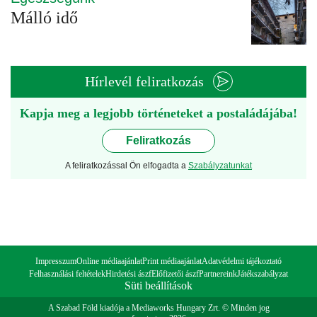
Málló idő
Hírlevél feliratkozás
Kapja meg a legjobb történeteket a postaládájába!
Feliratkozás
A feliratkozással Ön elfogadta a
Szabályzatunkat
Impresszum
Online médiaajánlat
Print médiaajánlat
Adatvédelmi tájékoztató
Felhasználási feltételek
Hirdetési ászf
Előfizetői ászf
Partnereink
Játékszabályzat
Süti beállítások
A Szabad Föld kiadója a Mediaworks Hungary Zrt. © Minden jog