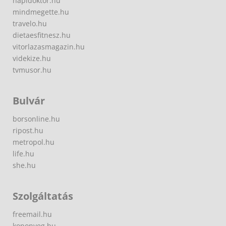
napidoktor.hu
mindmegette.hu
travelo.hu
dietaesfitnesz.hu
vitorlazasmagazin.hu
videkize.hu
tvmusor.hu
Bulvár
borsonline.hu
ripost.hu
metropol.hu
life.hu
she.hu
Szolgáltatás
freemail.hu
koponyeg.hu