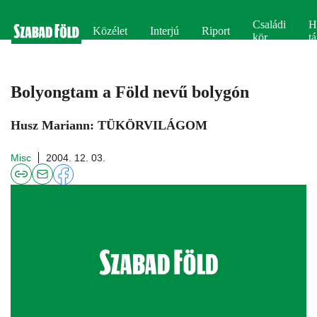
Családi
H
Közélet
Interjú
Riport
kör
tá
Bolyongtam a Föld nevű bolygón
Husz Mariann: TÜKÖRVILÁGOM
Misc
2004. 12. 03.