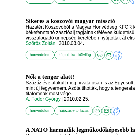
Sikeres a koszovói magyar misszió
Hazatért Koszovóból a Magyar Honvédség KFOR ko
békefenntartó zászlóalj tagjainak féléves küldetésük
visszafogadó ünnepség keretében nyújtottak át eli
Szőrös Zoltán
| 2010.03.04.
honvédelem
külpolitika - külvilág
Nők a tenger alatt!
Száztíz éve alakult meg hivatalosan is az Egyesült Á
mint új fegyvernem. Azóta tiltották, hogy a tengerala
tilalomnak most vége.
A. Fodor György
| 2010.02.25.
honvédelem
hajózás-vitorlázás
A NATO harmadik legműködőképesebb ha