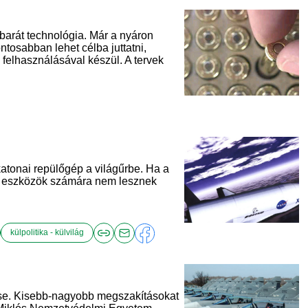
barát technológia. Már a nyáron
ntosabban lehet célba juttatni,
felhasználásával készül. A tervek
 katonai repülőgép a világűrbe. Ha a
rci eszközök számára nem lesznek
külpolitika - külvilág
ése. Kisebb-nagyobb megszakításokat