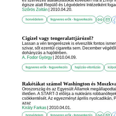
és szervezeti átalakulásokat követően ma a Zríny
égisze alatt Repülő és Légvédelmi Intézetként fogad
Szőrös Zoltán
| 2010.04.20.
honvédelem
fegyveres erők - fegyverkezés
Cigizel vagy tengeralattjárózol?
Lassan a vén tengerészek is elveszítik fontos ismer
szivar, sőt ezentúl cigaretta sem. December végétől 
dohányzás a hajótérben.
A. Fodor György
| 2010.04.09.
fegyveres erők - fegyverkezés
hajózás-vitorlázás
külpol
Rakétákat számol Washington és Moszkv
Oroszország és az Egyesült Államok megállapodtak
illetően. A START-3 előírja a nukleáris robbanófej
csökkentését. Az egyezményt április nyolcadikán, P
azaz
Király Farkas
| 2010.04.01.
honvédelem
fegyveres erők - fegyverkezés