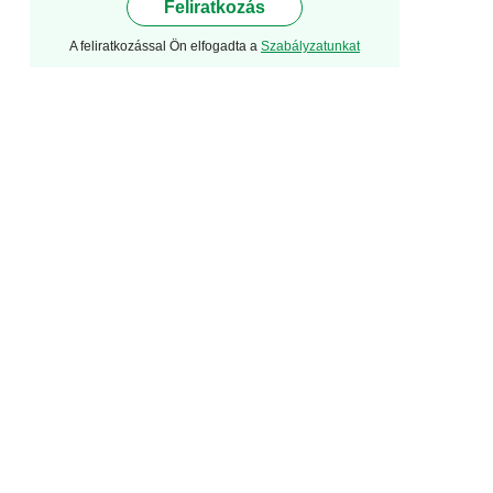
Feliratkozás
A feliratkozással Ön elfogadta a
Szabályzatunkat