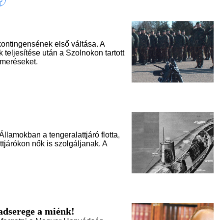
ntingensének első váltása. A
 teljesítése után a Szolnokon tartott
smeréseket.
llamokban a tengeralattjáró flotta,
ttjárókon nők is szolgáljanak. A
dserege a miénk!