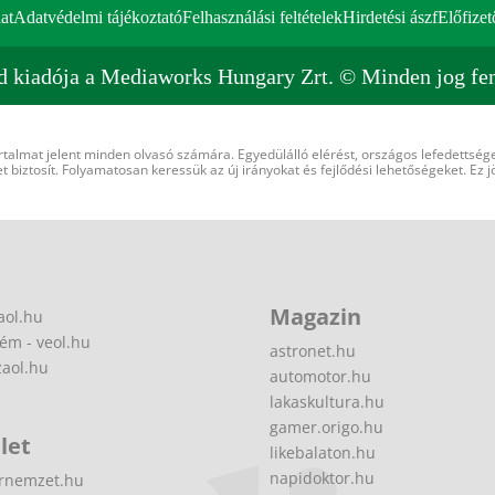
at
Adatvédelmi tájékoztató
Felhasználási feltételek
Hirdetési ászf
Előfizet
d kiadója a Mediaworks Hungary Zrt. © Minden jog fen
rtalmat jelent minden olvasó számára. Egyedülálló elérést, országos lefedettsége
 biztosít. Folyamatosan keressük az új irányokat és fejlődési lehetőségeket. Ez j
Magazin
aol.hu
ém - veol.hu
astronet.hu
zaol.hu
automotor.hu
lakaskultura.hu
gamer.origo.hu
let
likebalaton.hu
napidoktor.hu
rnemzet.hu