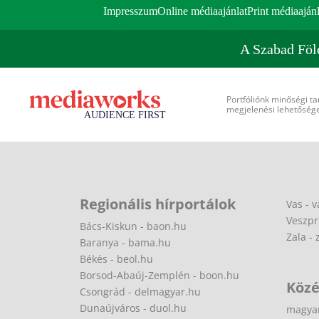
Impresszum
Online médiaajánlat
Print médiaajánl
A Szabad Föl
Portfóliónk minőségi ta
megjelenési lehetőséget
Regionális hírportálok
Vas - v
Veszpr
Bács-Kiskun - baon.hu
Zala - 
Baranya - bama.hu
Békés - beol.hu
Borsod-Abaúj-Zemplén - boon.hu
Közé
Csongrád - delmagyar.hu
Dunaújváros - duol.hu
magya