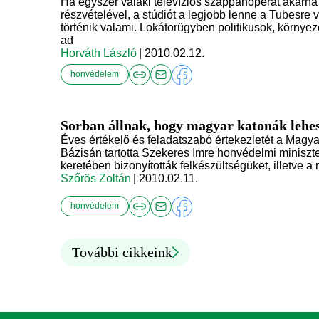
Ha egyszer valaki televíziós szappanoperát akarn
részvételével, a stúdiót a legjobb lenne a Tubesre 
történik valami. Lokátorügyben politikusok, környez
ad
Horváth László
| 2010.02.12.
honvédelem
Sorban állnak, hogy magyar katonák lehe
Éves értékelő és feladatszabó értekezletét a Magy
Bázisán tartotta Szekeres Imre honvédelmi miniszt
keretében bizonyították felkészültségüket, illetve a
Szőrös Zoltán
| 2010.02.11.
honvédelem
További cikkeink