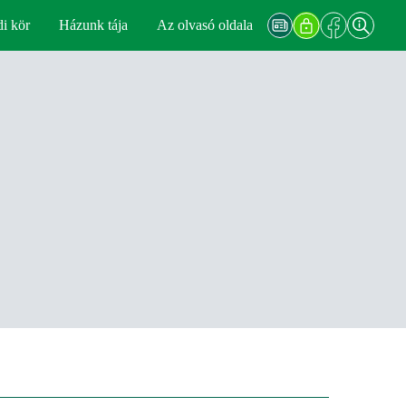
di kör
Házunk tája
Az olvasó oldala