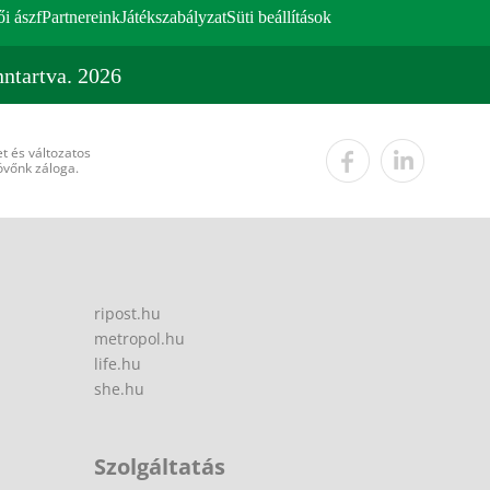
ői ászf
Partnereink
Játékszabályzat
Süti beállítások
ntartva. 2026
t és változatos
övőnk záloga.
ripost.hu
metropol.hu
life.hu
she.hu
Szolgáltatás