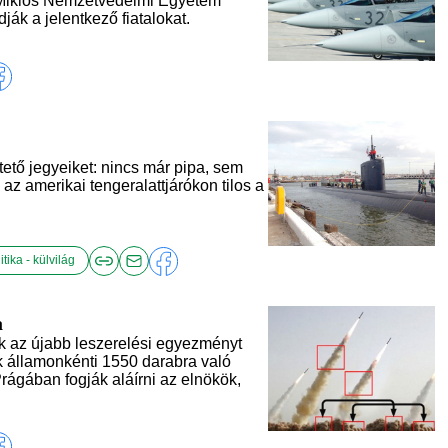
i Miklós Nemzetvédelmi Egyetem
ják a jelentkező fiatalokat.
tető jegyeiket: nincs már pipa, sem
az amerikai tengeralattjárókon tilos a
itika - külvilág
a
 az újabb leszerelési egyezményt
ek államonkénti 1550 darabra való
rágában fogják aláírni az elnökök,