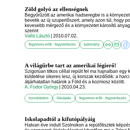
Zöld golyó az ellenségnek
Begyűrűzött az amerikai hadseregbe is a környezet
bevetik az új szuperlőszert, amely azon túl, hogy po
kevesebb mérgező és a környezetet károsító anyag 
szerint
Valló László
| 2010.07.02.
fegyveres erők - fegyverkezés
tudomány
A világűrbe tart az amerikai légierő!
Szigorúan titkos céllal repült fel ma hajnalban egy
küldetése sikeres lesz, új korszak kezdődik: a ha
átjárhatatlan határok a Föld és a kozmosz között.
A. Fodor György
| 2010.04.23.
honvédelem
űrkutatás
fegyveres erők - fegyverkezés
Iskolapadtól a kifutópályáig
Hatvan éve indult Szolnokon a repülőtisztek képz