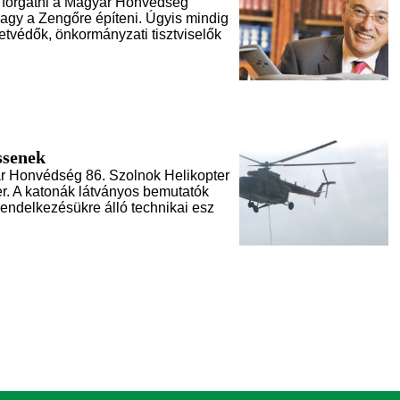
a forgatni a Magyar Honvédség
vagy a Zengőre építeni. Úgyis mindig
etvédők, önkormányzati tisztviselők
ssenek
ar Honvédség 86. Szolnok Helikopter
er. A katonák látványos bemutatók
 rendelkezésükre álló technikai esz