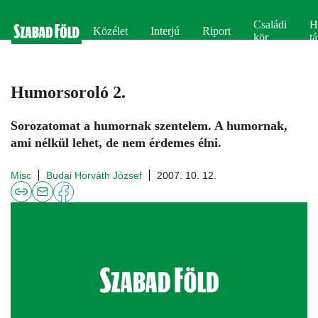
Családi
H
Közélet
Interjú
Riport
kör
tá
Humorsoroló 2.
Sorozatomat a humornak szentelem. A humornak,
ami nélkül lehet, de nem érdemes élni.
Misc
Budai Horváth József
2007. 10. 12.