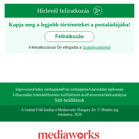
Hírlevél feliratkozás
Kapja meg a legjobb történeteket a postaládájába!
Feliratkozás
A feliratkozással Ön elfogadta a
Szabályzatunkat
Impresszum
Online médiaajánlat
Print médiaajánlat
Adatvédelmi tájékoztató
Felhasználási feltételek
Hirdetési ászf
Előfizetői ászf
Partnereink
Játékszabályzat
Süti beállítások
A Szabad Föld kiadója a Mediaworks Hungary Zrt. © Minden jog
fenntartva. 2026