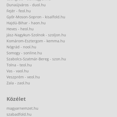
Dunaújváros - duol.hu
Fejér - feol.hu
Győr-Moson-Sopron - kisalfold.hu
Hajdú-Bihar - haon.hu
Heves - heol.hu
Jász-Nagykun-Szolnok - szoljon.hu
Komárom-Esztergom - kemma.hu
Nógrád - nool.hu
Somogy - sonline.hu
Szabolcs-Szatmár-Bereg - szon.hu
Tolna - teol.hu
Vas - vaol.hu
Veszprém - veol.hu
Zala - zaol.hu
Közélet
magyarnemzet.hu
szabadfold.hu