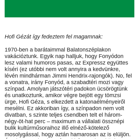
Hofi Gézát így fedeztem fel magamnak:
1970-ben a barátaimmal Balatonszéplakon
vakációztunk. Egyik nap halljuk, hogy Fonyódon
lesz valami humoros pasas, az Expressz együttes
kíséri (ez utóbbi nem volt annyira a kedvünkre,
lévén mindhárman Jimmi Hendrix-rajongók). No, fel
a vonatra, irány Fonyód, a szabadtéri mozi vagy
színpad. Amolyan játszótéri padokon ücsörögtünk
és unatkoztunk, amikor végre bejött egy tömzsi
ürge, Hofi Géza, s elkezdett a katonaélményeiről
mesélni. Ez akkoriban így, a színpadon nem volt
divatban, s szinte teljes csendben telt el három-
négy-öt-hat perc – maximum a vállalati össznépi
bulik kultúrműsoraihoz illő elnéző-kötelező
mosolygással, hogy aztán hamarosan az is elüljön.