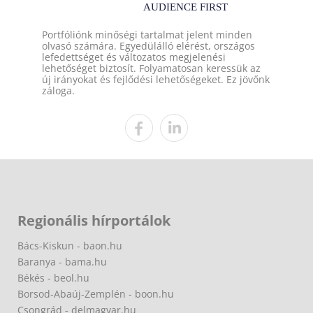
Portfóliónk minőségi tartalmat jelent minden
olvasó számára. Egyedülálló elérést, országos
lefedettséget és változatos megjelenési
lehetőséget biztosít. Folyamatosan keressük az
új irányokat és fejlődési lehetőségeket. Ez jövőnk
záloga.
Regionális hírportálok
Bács-Kiskun - baon.hu
Baranya - bama.hu
Békés - beol.hu
Borsod-Abaúj-Zemplén - boon.hu
Csongrád - delmagyar.hu