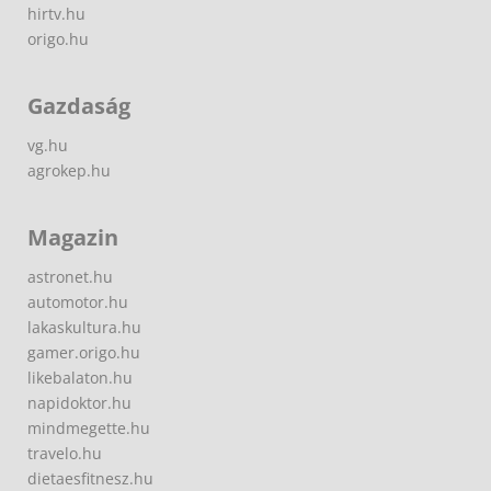
hirtv.hu
origo.hu
Gazdaság
vg.hu
agrokep.hu
Magazin
astronet.hu
automotor.hu
lakaskultura.hu
gamer.origo.hu
likebalaton.hu
napidoktor.hu
mindmegette.hu
travelo.hu
dietaesfitnesz.hu