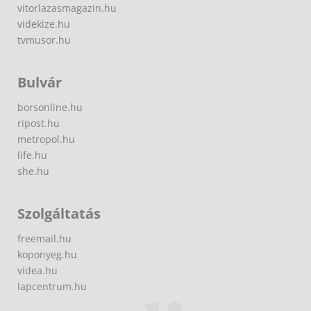
vitorlazasmagazin.hu
videkize.hu
tvmusor.hu
Bulvár
borsonline.hu
ripost.hu
metropol.hu
life.hu
she.hu
Szolgáltatás
freemail.hu
koponyeg.hu
videa.hu
lapcentrum.hu