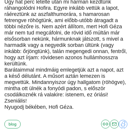
Úgy hat perc letelte után mi hárman kezdtünk
ráhangolódni Hofira. Egyre inkább vettük a lapot,
ráéreztünk az aszfalthumorára, s hamarosan
fetrengve röhögtünk, ami előbb-utóbb átragadt a
többi nézőre is. Nem azért állítom, mert Hofi Géza
már nem tud megcáfolni, de rövid idő múltán már
elsősorban nekünk, hármunknak játszott, s mivel a
harmadik vagy a negyedik sorban ültünk (vagy
inkább: őrjöngtünk), talán megengedi onnan, fentről,
hogy azt írjam: rövidesen azonos hullámhosszra
kerültünk.
Barátaimmal mindmáig emlegetjük azt a napot, azt
a késő délutánt. A műsort aztán lemezen is
megvettük. Mindannyiszor úgy hallgatom (röhögve),
mintha ott ülnék a fonyódi padon, s először
csodálkoznék rá valakire: istenem, ez óriási!
Zseniális!
Nyugodj békében, Hofi Géza.
blog