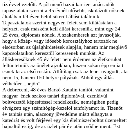
tíz évvel ezelőtt. A jól menő hazai karrier-tanácsadók
tapasztalatai szerint a 45 évnél idősebb, iskolázott nőknek
általában fél éven belül sikerül állást találniuk.
Tapasztalatok szerint negyven felett sem kilátástalan a
helyzet, csak másként kell állást keresniük, mint egy 24–
25 éves, diplomás nőnek. A szakemberek azt javasolják,
hogy a közép- vagy idősebb korosztályhoz tartozók ne
elsősorban az újsághirdetések alapján, hanem már meglévő
kapcsolataikon keresztül keressenek munkát. Az
álláskeresőknek 45 év felett nem érdemes az életkorukat
feltüntetniük az önéletrajzukban, hiszen sokan épp emiatt
esnek ki az első rostán. Állítólag csak az lehet nyugodt, aki
nem 15, hanem 150 helyre pályázik. Abból egy állás
vélhetően „bejön”.
A debreceni, 48 éves Barkó Katalin tanítói, valamint
magyar–ének szakos tanári diplomával, ezenkívül
boltvezetői képesítéssel rendelkezik, nemrégiben pedig
elvégzett egy számítógép-kezelői tanfolyamot is. Tizenöt
év tanítás után, alacsony jövedelme miatt elhagyta a
katedrát és volt férjével egy kis élelmiszerboltot üzemeltett
hajnaltól estig, de az üzlet pár év után csődbe ment. Ezt