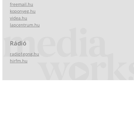
freemail.hu
koponyeg.hu
videa.hu
lapcentrum.hu
Rádió
radio1gong.hu
hirfm.hu