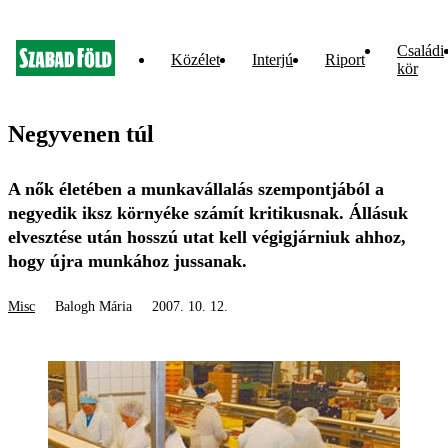
Családi
Közélet
Interjú
Riport
kör
Negyvenen túl
A nők életében a munkavállalás szempontjából a
negyedik iksz környéke számít kritikusnak. Állásuk
elvesztése után hosszú utat kell végigjárniuk ahhoz,
hogy újra munkához jussanak.
Misc
Balogh Mária
2007. 10. 12.