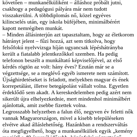
követően – munkanélküliként – álláshoz próbált jutni,
csakhogy a pedagógusi pályára már nem tudott
visszakerülni. A többdiplomás nő, közel egyéves
kilincselés után, egy iskola büféjében, minimálbérért
kapott nemrégiben munkát.
– Minden állásinterjún azt tapasztaltam, hogy az életkorom
hátrányt jelent – fűzi hozzá, azt sem titkolva, hogy
felsőfokú nyelvvizsga híján ugyancsak lépéshátrányba
került a fiatalabb jelentkezőkkel szemben. Ha pedig
telefonon beszélt a munkáltató képviselőjével, az első
kérdés rögtön az volt: hány éves? Ezután már se a
végzettsége, se a meglévő egyéb ismerete nem számított.
Újsághirdetéseket is feladott, melyekben magyar és ének
korrepetálást, illetve betegápolást vállalt volna. Egyetlen
érdeklődő sem akadt. A kereskedelemben pedig azért nem
sikerült újra elhelyezkednie, mert mindenhol minimálbért
ajánlottak, amit zsebbe fizettek volna.
Legrosszabb helyzetben a falun élő, negyven év feletti nők
vannak Magyarországon, mivel a kisebb településeken
elvétve akad álláslehetőség. Hazánkban a rendszerváltás
óta megfigyelhető, hogy a munkanélküliek egyik „kemény