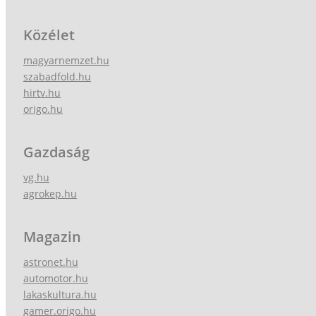
Közélet
magyarnemzet.hu
szabadfold.hu
hirtv.hu
origo.hu
Gazdaság
vg.hu
agrokep.hu
Magazin
astronet.hu
automotor.hu
lakaskultura.hu
gamer.origo.hu