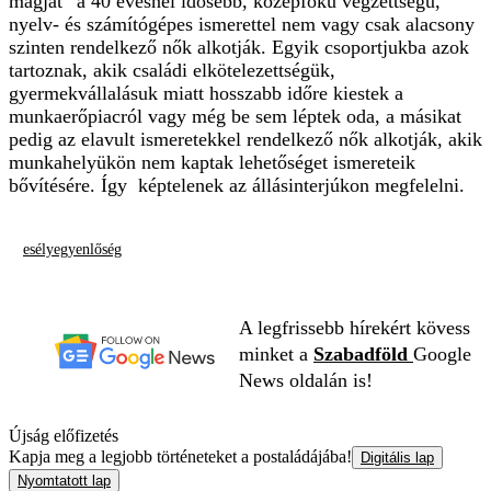
magját” a 40 évesnél idősebb, középfokú végzettségű,
nyelv- és számítógépes ismerettel nem vagy csak alacsony
szinten rendelkező nők alkotják. Egyik csoportjukba azok
tartoznak, akik családi elkötelezettségük,
gyermekvállalásuk miatt hosszabb időre kiestek a
munkaerőpiacról vagy még be sem léptek oda, a másikat
pedig az elavult ismeretekkel rendelkező nők alkotják, akik
munkahelyükön nem kaptak lehetőséget ismereteik
bővítésére. Így képtelenek az állásinterjúkon megfelelni.
esélyegyenlőség
A legfrissebb hírekért kövess
minket a
Szabadföld
Google
News oldalán is!
Újság előfizetés
Kapja meg a legjobb történeteket a postaládájába!
Digitális lap
Nyomtatott lap