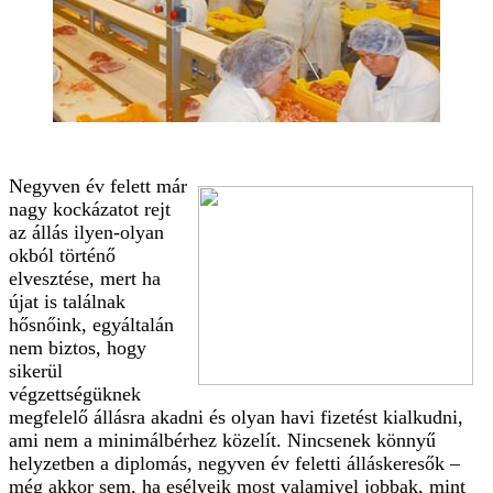
Negyven év felett már
nagy kockázatot rejt
az állás ilyen-olyan
okból történő
elvesztése, mert ha
újat is találnak
hősnőink, egyáltalán
nem biztos, hogy
sikerül
végzettségüknek
megfelelő állásra akadni és olyan havi fizetést kialkudni,
ami nem a minimálbérhez közelít. Nincsenek könnyű
helyzetben a diplomás, negyven év feletti álláskeresők –
még akkor sem, ha esélyeik most valamivel jobbak, mint