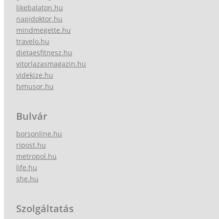
likebalaton.hu
napidoktor.hu
mindmegette.hu
travelo.hu
dietaesfitnesz.hu
vitorlazasmagazin.hu
videkize.hu
tvmusor.hu
Bulvár
borsonline.hu
ripost.hu
metropol.hu
life.hu
she.hu
Szolgáltatás