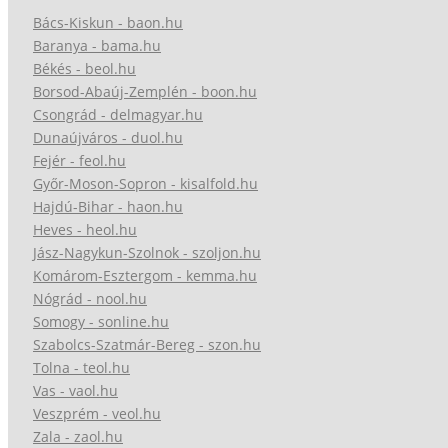
Bács-Kiskun - baon.hu
Baranya - bama.hu
Békés - beol.hu
Borsod-Abaúj-Zemplén - boon.hu
Csongrád - delmagyar.hu
Dunaújváros - duol.hu
Fejér - feol.hu
Győr-Moson-Sopron - kisalfold.hu
Hajdú-Bihar - haon.hu
Heves - heol.hu
Jász-Nagykun-Szolnok - szoljon.hu
Komárom-Esztergom - kemma.hu
Nógrád - nool.hu
Somogy - sonline.hu
Szabolcs-Szatmár-Bereg - szon.hu
Tolna - teol.hu
Vas - vaol.hu
Veszprém - veol.hu
Zala - zaol.hu