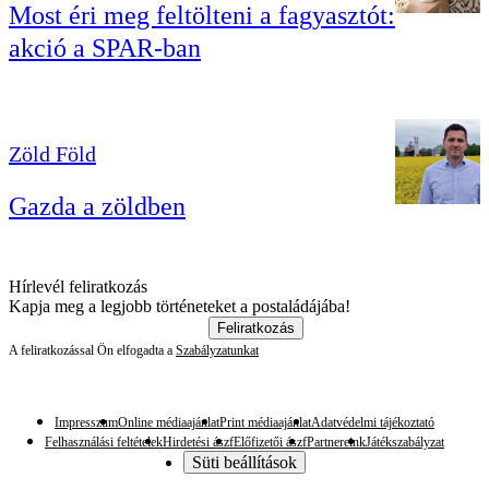
Most éri meg feltölteni a fagyasztót:
akció a SPAR-ban
Zöld Föld
Gazda a zöldben
Hírlevél feliratkozás
Kapja meg a legjobb történeteket a postaládájába!
Feliratkozás
A feliratkozással Ön elfogadta a
Szabályzatunkat
Impresszum
Online médiaajánlat
Print médiaajánlat
Adatvédelmi tájékoztató
Felhasználási feltételek
Hirdetési ászf
Előfizetői ászf
Partnereink
Játékszabályzat
Süti beállítások