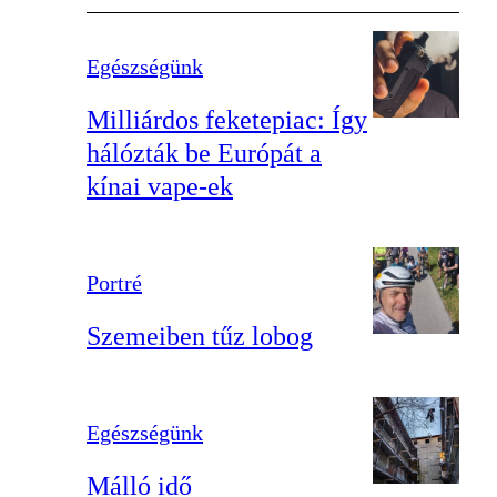
Egészségünk
Milliárdos feketepiac: Így
hálózták be Európát a
kínai vape-ek
Portré
Szemeiben tűz lobog
Egészségünk
Málló idő