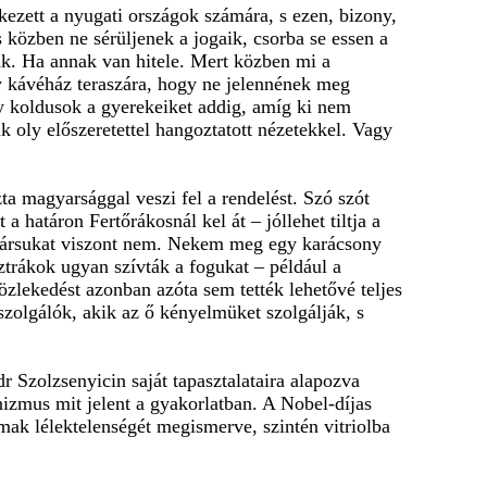
kezett a nyugati országok számára, s ezen, bizony,
közben ne sérüljenek a jogaik, csorba se essen a
k. Ha annak van hitele. Mert közben mi a
 kávéház teraszára, hogy ne jelennének meg
y koldusok a gyerekeiket addig, amíg ki nem
 oly előszeretettel hangoztatott nézetekkel. Vagy
zta magyarsággal veszi fel a rendelést. Szó szót
határon Fertőrákosnál kel át – jóllehet tiltja a
nfitársukat viszont nem. Nekem meg egy karácsony
ztrákok ugyan szívták a fogukat – például a
zlekedést azonban azóta sem tették lehetővé teljes
olgálók, akik az ő kényelmüket szolgálják, s
Szolzsenyicin saját tapasztalataira alapozva
nizmus mit jelent a gyakorlatban. A Nobel-díjas
mak lélektelenségét megismerve, szintén vitriolba