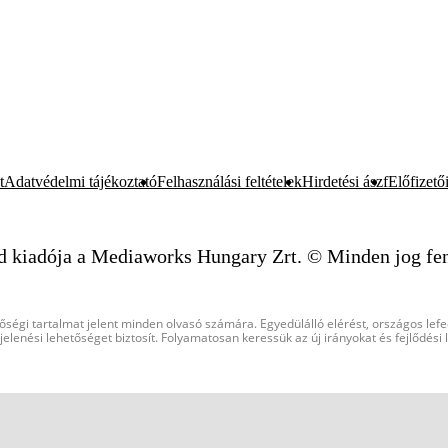
t
Adatvédelmi tájékoztató
Felhasználási feltételek
Hirdetési ászf
Előfizetői
d kiadója a Mediaworks Hungary Zrt. © Minden jog fen
őségi tartalmat jelent minden olvasó számára. Egyedülálló elérést, országos lef
elenési lehetőséget biztosít. Folyamatosan keressük az új irányokat és fejlődési