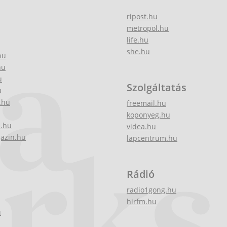
ripost.hu
metropol.hu
life.hu
she.hu
hu
hu
u
Szolgáltatás
u
.hu
freemail.hu
koponyeg.hu
z.hu
videa.hu
gazin.hu
lapcentrum.hu
Rádió
radio1gong.hu
hirfm.hu
u