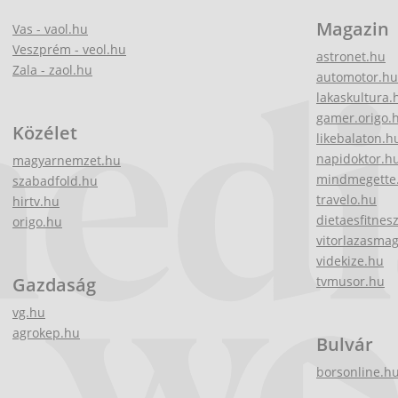
Magazin
Vas - vaol.hu
Veszprém - veol.hu
astronet.hu
Zala - zaol.hu
automotor.hu
lakaskultura.
gamer.origo.
Közélet
likebalaton.h
napidoktor.h
magyarnemzet.hu
mindmegette
szabadfold.hu
travelo.hu
hirtv.hu
dietaesfitnes
origo.hu
vitorlazasma
videkize.hu
Gazdaság
tvmusor.hu
vg.hu
agrokep.hu
Bulvár
borsonline.h