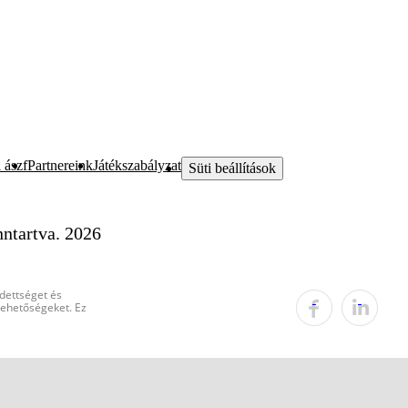
 ászf
Partnereink
Játékszabályzat
Süti beállítások
ntartva. 2026
edettséget és
 lehetőségeket. Ez