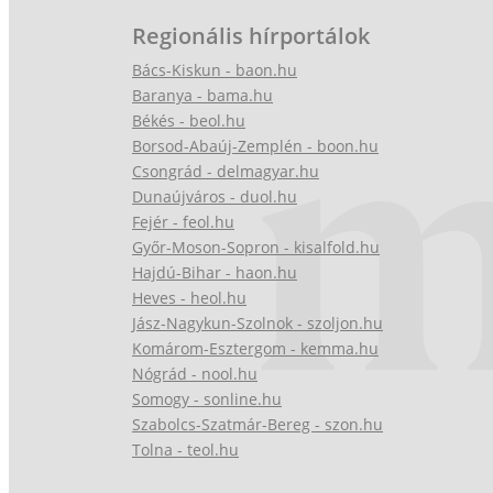
Regionális hírportálok
Bács-Kiskun - baon.hu
Baranya - bama.hu
Békés - beol.hu
Borsod-Abaúj-Zemplén - boon.hu
Csongrád - delmagyar.hu
Dunaújváros - duol.hu
Fejér - feol.hu
Győr-Moson-Sopron - kisalfold.hu
Hajdú-Bihar - haon.hu
Heves - heol.hu
Jász-Nagykun-Szolnok - szoljon.hu
Komárom-Esztergom - kemma.hu
Nógrád - nool.hu
Somogy - sonline.hu
Szabolcs-Szatmár-Bereg - szon.hu
Tolna - teol.hu