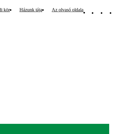
di kör
Házunk tája
Az olvasó oldala