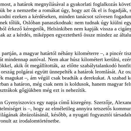
most, a határok megnyílásával a gyakorlati foglalkozás követ
 be a nemzetbe a romákat úgy, hogy azt ők el is fogadják, s 
odni ezeken a kérdéseken, minden tanácsot szívesen fogadun
nek tőlük, Oslóban panaszkodnak: nem tudnak úgy kiülni egy
ból érkező kéregetők, Helsinkiben nem kapják vissza a cigán
k az a kérdés, miképpen egyeztethető össze mindez az általuk
 partján, a magyar határtól néhány kilométerre –, a pincér tis
 mindennap autóval. Nem akar húsz kilométert kerülni, ezért a 
rökkel, akik őt megállították, az előtte szabálytalankodó ho
 ország polgárai együtt ünnepelték a határok leomlását. Az os
ék magukat –, ám végül csak beadták a derekukat. A szabad kö
ban a határon, még csak nem is koldusok, hanem magyar felsz
sztrákok gőgjükben még ezt is nehezítik.
yenyiszovics egy napja című kisregény. Szerzője, Alexandr 
értelmiséget is –, hogy az elméletileg annyira tetszetős kommu
ilágának ábrázolásánál, később, a nyugati fogyasztói társadal
vonult az irodalomtörténetbe.