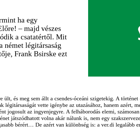
rmint ha egy
Előre! – majd vészes
dik a csatatértől. Mit
a német légitársaság
tője, Frank Bsirske ezt
e ült, és meg sem állt a csendes-óceáni szigetekig. A történe
 légitársaságát vette igénybe az utazásához, hanem azért, mert
ént jogosult az ingyenjegyre. A felháborodás elemi, számosan 
net játszódhatott volna akár nálunk is, nem egy szakszervezeti
sabb bérért… De azért van különbség is: a ver.di legalább ere