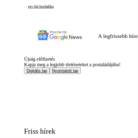
egy hét hordaléka
A legfrissebb hír
Újság előfizetés
Kapja meg a legjobb történeteket a postaládájába!
Digitális lap
Nyomtatott lap
Friss hírek