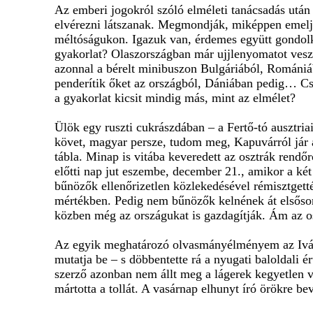
Az emberi jogokról szóló elméleti tanácsadás után 
elvérezni látszanak. Megmondják, miképpen emeljük
méltóságukon. Igazuk van, érdemes együtt gondolk
gyakorlat? Olaszországban már ujjlenyomatot vesz
azonnal a bérelt minibuszon Bulgáriából, Romániá
penderítik őket az országból, Dániában pedig… Csa
a gyakorlat kicsit mindig más, mint az elmélet?
Ülök egy ruszti cukrászdában – a Fertő-tó ausztriai
követ, magyar persze, tudom meg, Kapuvárról jár át
tábla. Minap is vitába keveredett az osztrák rendő
előtti nap jut eszembe, december 21., amikor a két
bűnözők ellenőrizetlen közlekedésével rémisztgett
mértékben. Pedig nem bűnözők kelnének át elsősor
közben még az országukat is gazdagítják. Ám az o
Az egyik meghatározó olvasmányélményem az Iván G
mutatja be – s döbbentette rá a nyugati baloldali 
szerző azonban nem állt meg a lágerek kegyetlen v
mártotta a tollát. A vasárnap elhunyt író örökre be