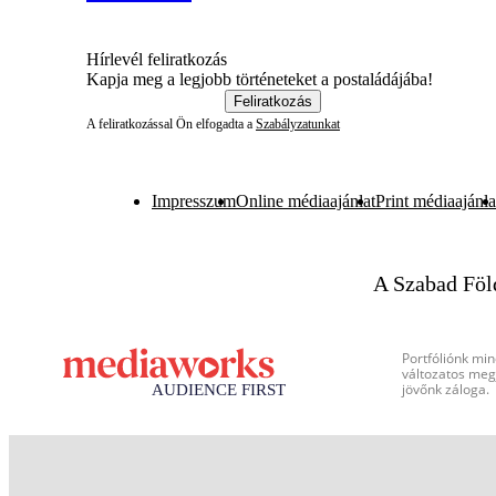
Hírlevél feliratkozás
Kapja meg a legjobb történeteket a postaládájába!
Feliratkozás
A feliratkozással Ön elfogadta a
Szabályzatunkat
Impresszum
Online médiaajánlat
Print médiaajánla
A Szabad Föl
Portfóliónk min
változatos megj
jövőnk záloga.