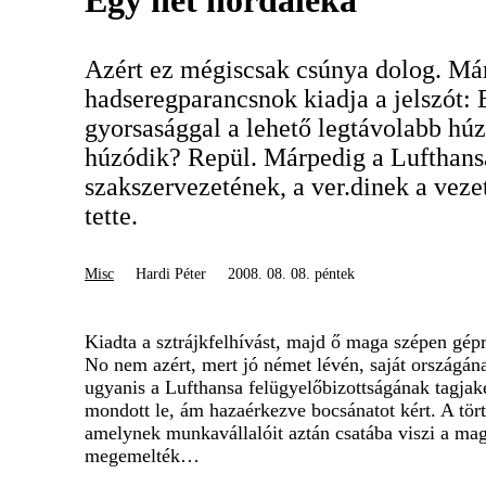
Egy hét hordaléka
Azért ez mégiscsak csúnya dolog. Má
hadseregparancsnok kiadja a jelszót: 
gyorsasággal a lehető legtávolabb húzó
húzódik? Repül. Márpedig a Lufthans
szakszervezetének, a ver.dinek a veze
tette.
Misc
Hardi Péter
2008. 08. 08. péntek
Kiadta a sztrájkfelhívást, majd ő maga szépen gépr
No nem azért, mert jó német lévén, saját országának
ugyanis a Lufthansa felügyelőbizottságának tagjak
mondott le, ám hazaérkezve bocsánatot kért. A törté
amelynek munkavállalóit aztán csatába viszi a maga
megemelték…