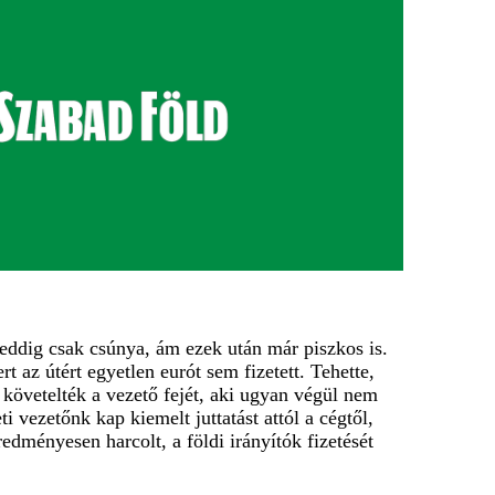
t eddig csak csúnya, ám ezek után már piszkos is.
 az útért egyetlen eurót sem fizetett. Tehette,
követelték a vezető fejét, aki ugyan végül nem
 vezetőnk kap kiemelt juttatást attól a cégtől,
dményesen harcolt, a földi irányítók fizetését