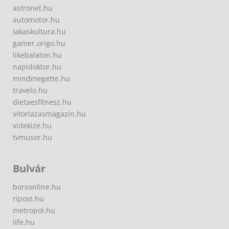
astronet.hu
automotor.hu
lakaskultura.hu
gamer.origo.hu
likebalaton.hu
napidoktor.hu
mindmegette.hu
travelo.hu
dietaesfitnesz.hu
vitorlazasmagazin.hu
videkize.hu
tvmusor.hu
Bulvár
borsonline.hu
ripost.hu
metropol.hu
life.hu