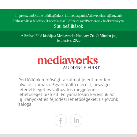
Impresszum
Online médiaajánlat
Print médiaajánlat
Adatvédelmi tájékoztató
Felhasználási feltételek
Hirdetési ászf
Előfizetői ászf
Partnereink
Játékszabályzat
Süti beállítások
A Szabad Föld kiadója a Mediaworks Hungary Zrt. © Minden jog
fenntartva. 2026
Portfóliónk minőségi tartalmat jelent minden
olvasó számára. Egyedülálló elérést, országos
lefedettséget és változatos megjelenési
lehetőséget biztosít. Folyamatosan keressük az
új irányokat és fejlődési lehetőségeket. Ez jövőnk
záloga.