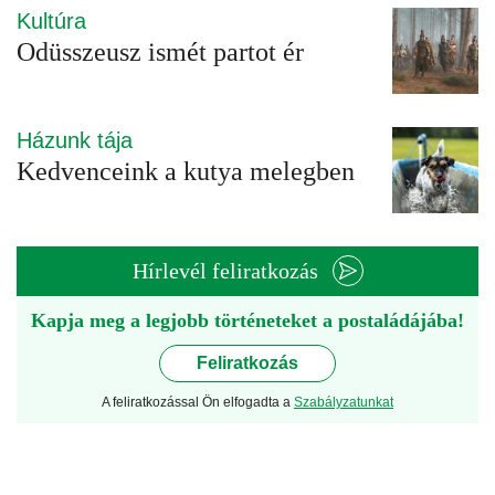
Kultúra
Odüsszeusz ismét partot ér
Házunk tája
Kedvenceink a kutya melegben
Hírlevél feliratkozás
Kapja meg a legjobb történeteket a postaládájába!
Feliratkozás
A feliratkozással Ön elfogadta a
Szabályzatunkat