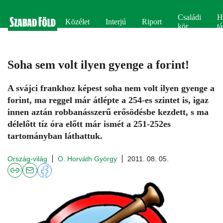
Családi
H
Közélet
Interjú
Riport
kör
tá
Soha sem volt ilyen gyenge a forint!
A svájci frankhoz képest soha nem volt ilyen gyenge a
forint, ma reggel már átlépte a 254-es szintet is, igaz
innen aztán robbanásszerű erősödésbe kezdett, s ma
délelőtt tíz óra előtt már ismét a 251-252es
tartományban láthattuk.
Ország-világ
O. Horváth György
2011. 08. 05.