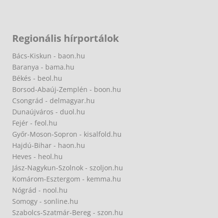
Regionális hírportálok
Bács-Kiskun - baon.hu
Baranya - bama.hu
Békés - beol.hu
Borsod-Abaúj-Zemplén - boon.hu
Csongrád - delmagyar.hu
Dunaújváros - duol.hu
Fejér - feol.hu
Győr-Moson-Sopron - kisalfold.hu
Hajdú-Bihar - haon.hu
Heves - heol.hu
Jász-Nagykun-Szolnok - szoljon.hu
Komárom-Esztergom - kemma.hu
Nógrád - nool.hu
Somogy - sonline.hu
Szabolcs-Szatmár-Bereg - szon.hu