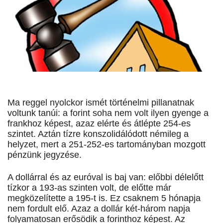
Ma reggel nyolckor ismét történelmi pillanatnak
voltunk tanúi: a forint soha nem volt ilyen gyenge a
frankhoz képest, azaz elérte és átlépte 254-es
szintet. Aztán tízre konszolidálódott némileg a
helyzet, mert a 251-252-es tartományban mozgott
pénzünk jegyzése.
A dollárral és az euróval is baj van: előbbi délelőtt
tízkor a 193-as szinten volt, de előtte már
megközelítette a 195-t is. Ez csaknem 5 hónapja
nem fordult elő. Azaz a dollár két-három napja
folyamatosan erősödik a forinthoz képest. Az