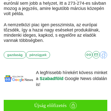
eurónál sem jobb a helyzet, itt a 273-274-es sávban
mozog a jegyzés, amire legutóbb március közepén
volt példa.
A nemzetközi piac igen pesszimista, az európai
tőzsdék, így a hazai nagy eséseket produkálnak,
mindenki ideges, kapkod, s egyelőre az eladók
vannak többségben.
gazdaság
pénzügyek
A legfrissebb hírekért kövess minket
a
Szabadföld
Google News oldalán
is!
Újság előfizetés