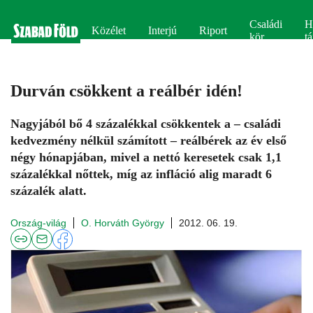
Családi
H
Közélet
Interjú
Riport
kör
tá
Durván csökkent a reálbér idén!
Nagyjából bő 4 százalékkal csökkentek a – családi
kedvezmény nélkül számított – reálbérek az év első
négy hónapjában, mivel a nettó keresetek csak 1,1
százalékkal nőttek, míg az infláció alig maradt 6
százalék alatt.
Ország-világ
O. Horváth György
2012. 06. 19.