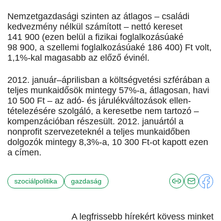
Nemzetgazdasági szinten az átlagos – családi
kedvezmény nélkül számított – nettó kereset
141 900 (ezen belül a fizikai foglalkozásúaké
98 900, a szellemi foglalkozásúaké 186 400) Ft volt,
1,1%-kal magasabb az előző évinél.
2012. január–áprilisban a költségvetési szférában a
teljes mun­ka­idősök mintegy 57%-a, átlagosan, havi
10 500 Ft – az adó- és járulékváltozások ellen­­
tételezésére szolgáló, a keresetbe nem tartozó –
kompenzációban részesült. 2012. januártól a
nonprofit szervezeteknél a teljes munkaidőben
dolgozók mintegy 8,3%-a, 10 300 Ft-ot kapott ezen
a cí­men.
szociálpolitika
gazdaság
A legfrissebb hírekért kövess minket