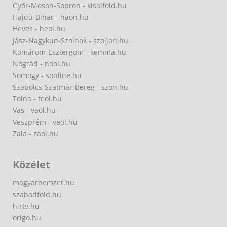
Győr-Moson-Sopron - kisalfold.hu
Hajdú-Bihar - haon.hu
Heves - heol.hu
Jász-Nagykun-Szolnok - szoljon.hu
Komárom-Esztergom - kemma.hu
Nógrád - nool.hu
Somogy - sonline.hu
Szabolcs-Szatmár-Bereg - szon.hu
Tolna - teol.hu
Vas - vaol.hu
Veszprém - veol.hu
Zala - zaol.hu
Közélet
magyarnemzet.hu
szabadfold.hu
hirtv.hu
origo.hu