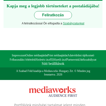
Kapja meg a legjobb történeteket a postaládájába!
Feliratkozás
A feliratkozással Ön elfogadta a
Szabályzatunkat
Impresszum
Online médiaajánlat
Print médiaajánlat
Adatvédelmi tájékoztató
Felhasználási feltételek
Hirdetési ászf
Előfizetői ászf
Partnereink
Játékszabályzat
Süti beállítások
A Szabad Föld kiadója a Mediaworks Hungary Zrt. © Minden jog
fenntartva. 2026
Portfóliónk minőségi tartalmat jelent minden