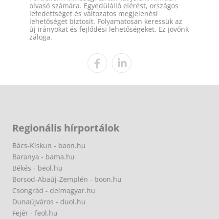
olvasó számára. Egyedülálló elérést, országos
lefedettséget és változatos megjelenési
lehetőséget biztosít. Folyamatosan keressük az
új irányokat és fejlődési lehetőségeket. Ez jövőnk
záloga.
Regionális hírportálok
Bács-Kiskun - baon.hu
Baranya - bama.hu
Békés - beol.hu
Borsod-Abaúj-Zemplén - boon.hu
Csongrád - delmagyar.hu
Dunaújváros - duol.hu
Fejér - feol.hu