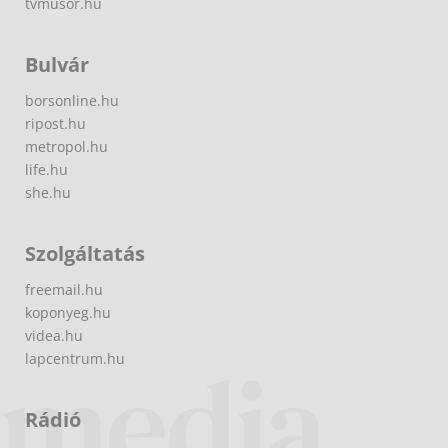
tvmusor.hu
Bulvár
borsonline.hu
ripost.hu
metropol.hu
life.hu
she.hu
Szolgáltatás
freemail.hu
koponyeg.hu
videa.hu
lapcentrum.hu
Rádió