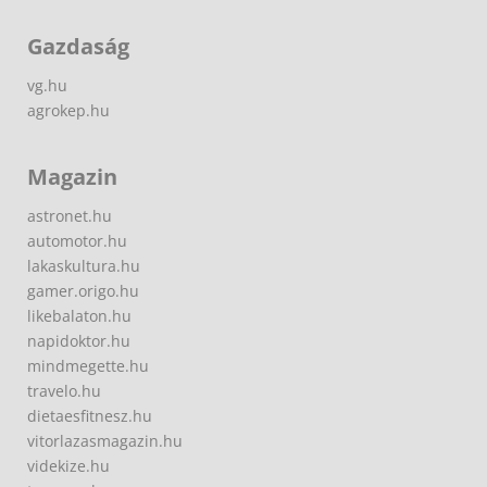
Gazdaság
vg.hu
agrokep.hu
Magazin
astronet.hu
automotor.hu
lakaskultura.hu
gamer.origo.hu
likebalaton.hu
napidoktor.hu
mindmegette.hu
travelo.hu
dietaesfitnesz.hu
vitorlazasmagazin.hu
videkize.hu