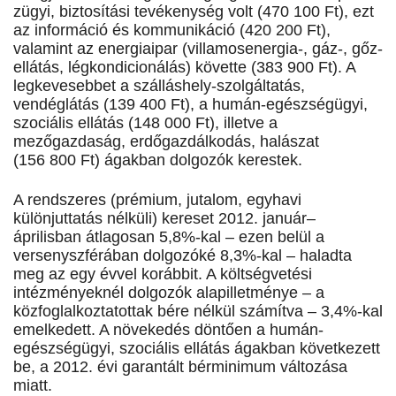
zü­gyi, biztosítási tevékenység volt (470 100 Ft), ezt
az információ és kommu­ni­ká­ció (420 200 Ft),
valamint az energiaipar (villamosenergia-, gáz-, gőz­
ellátás, légkondicionálás) követte (383 900 Ft). A
leg­keve­sebbet a szálláshely-szolgáltatás,
vendéglátás (139 400 Ft), a humán-egészség­ügyi,
szociális ellátás (148 000 Ft), illetve a
mezőgazdaság, erdő­gaz­dálko­dás, halászat
(156 800 Ft) ágakban dolgozók kerestek.
A rendszeres (prémium, jutalom, egyhavi
különjuttatás nélküli) kereset 2012. január–
áprilisban átla­gosan 5,8%-kal – ezen belül a
versenyszférában dolgozóké 8,3%-kal – haladta
meg az egy évvel korábbit. A költ­ségvetési
intézményeknél dolgozók alap­il­let­ménye – a
közfoglalkoztatottak bére nélkül számítva – 3,4%-kal
emelkedett. A növekedés döntően a humán-
egészségügyi, szociális ellátás ágak­ban kö­vetkezett
be, a 2012. évi garantált bérminimum változása
miatt.