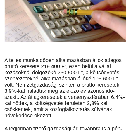
A teljes munkaidőben alkalmazásban állók átlagos
bruttó keresete 219 400 Ft, ezen belül a vállal­
kozásoknál dolgozóké 230 500 Ft, a költségvetési
szervezeteknél alkalmazásban állóké 195 600 Ft
volt. Nem­zetgazdasági szinten a bruttó keresetek
3,9%-kal haladták meg az előző év azonos idő­
szakit. Az át­lag­­keresetek a versenyszférában 6,4%-
kal nőttek, a költségvetés területén 2,3%-kal
csökkentek, amit a közfoglalkoztatás súlyának
növekedése okozott.
A legjobban fi­zető gaz­da­sági ág továbbra is a pén­