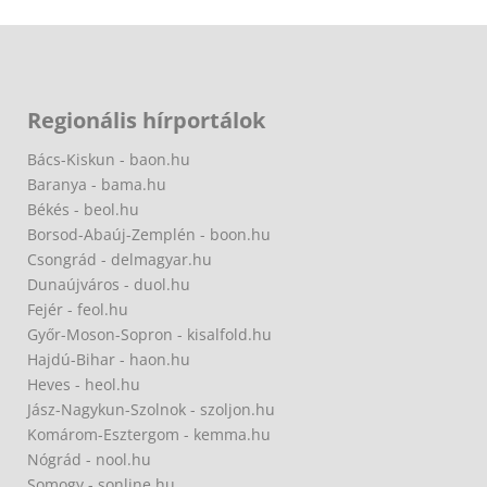
Regionális hírportálok
Bács-Kiskun - baon.hu
Baranya - bama.hu
Békés - beol.hu
Borsod-Abaúj-Zemplén - boon.hu
Csongrád - delmagyar.hu
Dunaújváros - duol.hu
Fejér - feol.hu
Győr-Moson-Sopron - kisalfold.hu
Hajdú-Bihar - haon.hu
Heves - heol.hu
Jász-Nagykun-Szolnok - szoljon.hu
Komárom-Esztergom - kemma.hu
Nógrád - nool.hu
Somogy - sonline.hu