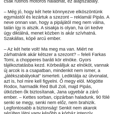
csak rutinos motoros haladhat, ez alapszabály.
– Még jó, hogy két hete könnyezve elköszöntünk
egymástól és lezártuk a szezont – reklamál Pipás. A
neve onnan van, hogy a pipájától meg nem válna,
talán így is alszik. A sisakja is olyan, ha úri kedve
úgy diktálná, menet közben is akár szívhatná.
Szakállas, kópé arcú ember.
– Az két hete volt! Ma meg ma van. Miért ne
zárhatnánk akár kétszer a szezont? – feleli Farkas
Tomi, a chopperes baráti kör elnöke. Gyors
tájékoztatásba kezd. Körbeálljuk az elnököt, vannak
új arcok is a csapatban, mindenkit nem ismer, a
„játékszabályokat” ismerteti. Lediktálja az útvonalat,
azt is, hol mire kell figyelni. Ő megy elöl. Mögötte
Rodox, harmadik Red Bull Zoli, majd Pipás,
útközben ők biztosítanak, Jana ugyebár a záró
ember. – Kettes sorban, cipzárban haladunk, 90 fölé
senki se megy, senki nem előz, nem brahizik.
Legfontosabb a biztonság! Senkit nem akarok
sérülten látni vagy később a kórház intenzív