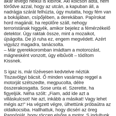
akár levegő nélkül is kibírok. Aki kölcsön adta, nem
törődve azzal, hogy az utcán, a kapuban áll, a
nadrágja szárát felhúzta, úgy mutatta, hogy fém van
a bokájában, csípőjében, a derekában. Papírokat
hord magánál, ha repülőre száll, nehogy
terroristának higgyék, amikor bejelez a fémérzékelő
detektor. Úgy raktak össze, mint a mozaikot,
újságolta. De jó ruha ez, engem megvédett. Azért
vigyázz magadra, tanácsolta.
– Már gyerekkoromban imádtam a motorozást,
mágnesként vonzott, úgy elbűvölt – tódítom
Kissnek.
S igaz is, már tízévesen kedvtelve néztük
Tiszavölgyi bácsit. Ő minden vasárnap reggel a
motorját szétszedte, megpucolta, délre
összerakosgatta. Sose unta el. Szerette, ha
figyeljük. Néha szólt: „Fiam, add ide azt a
villáskulcsot! Ne azt, inkább a másikat! Vagy lehet
mégis az!” Ha végzett végre, ülhettünk próbaútra az
oldalkocsiba. Hallhattuk, hogy dicséri az öreg
Pannóniát, hogy röccen elsőre a motor. S indultunk