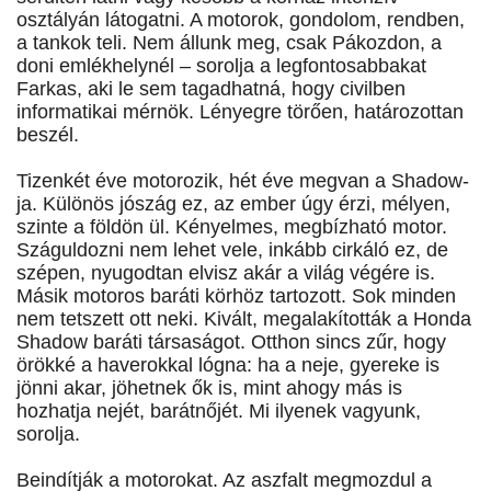
osztályán látogatni. A motorok, gondolom, rendben,
a tankok teli. Nem állunk meg, csak Pákozdon, a
doni emlékhelynél – sorolja a legfontosabbakat
Farkas, aki le sem tagadhatná, hogy civilben
informatikai mérnök. Lényegre törően, határozottan
beszél.
Tizenkét éve motorozik, hét éve megvan a Shadow-
ja. Különös jószág ez, az ember úgy érzi, mélyen,
szinte a földön ül. Kényelmes, megbízható motor.
Száguldozni nem lehet vele, inkább cirkáló ez, de
szépen, nyugodtan elvisz akár a világ végére is.
Másik motoros baráti körhöz tartozott. Sok minden
nem tetszett ott neki. Kivált, megalakították a Honda
Shadow baráti társaságot. Otthon sincs zűr, hogy
örökké a haverokkal lógna: ha a neje, gyereke is
jönni akar, jöhetnek ők is, mint ahogy más is
hozhatja nejét, barátnőjét. Mi ilyenek vagyunk,
sorolja.
Beindítják a motorokat. Az aszfalt megmozdul a