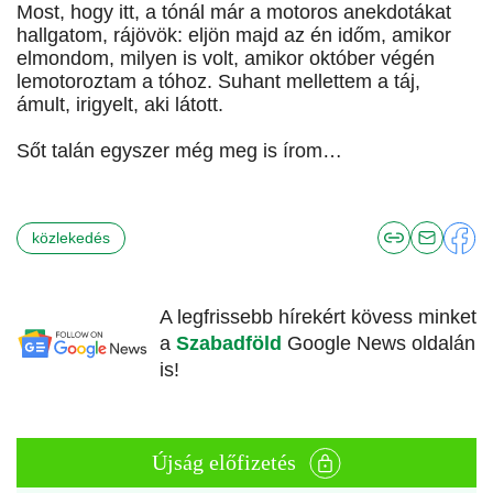
Most, hogy itt, a tónál már a motoros anekdotákat
hallgatom, rájövök: eljön majd az én időm, amikor
elmondom, milyen is volt, amikor október végén
lemotoroztam a tóhoz. Suhant mellettem a táj,
ámult, irigyelt, aki látott.
Sőt talán egyszer még meg is írom…
közlekedés
A legfrissebb hírekért kövess minket
a
Szabadföld
Google News oldalán
is!
Újság előfizetés