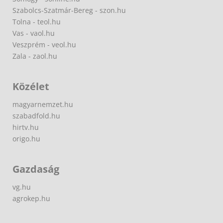
Szabolcs-Szatmár-Bereg - szon.hu
Tolna - teol.hu
Vas - vaol.hu
Veszprém - veol.hu
Zala - zaol.hu
Közélet
magyarnemzet.hu
szabadfold.hu
hirtv.hu
origo.hu
Gazdaság
vg.hu
agrokep.hu