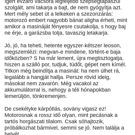
ígért évzáró vacsora legfeljebb szépségtapaszul
szolgált, ami takarja a bajt, de nem gyógyítja azt.
Mert mély sebet üt a lelkeken a szezonzárás:
motorozó embert nagyobb bánat aligha érheti, mint
amikor a masináját fényesre csutakolja, s hogy baj
ne érje, a garázsba tolja, tavaszig letakarja.
Jó, jó, ha teheti, hetente egyszer-kétszer leoson,
megszemlézi: megvan-e mindene, történt-e baja
időközben? S ha már lement, újra megtisztogatja,
hiszen a szálló por, tudjuk, tüdőt, gépet nem kímél.
Titkon még beindítja a masinát: ha nem ülhet rá,
legalább a hangját hallja. Persze rövid ideig,
másokat nem zavarón. Még vacakol az
akkumulátorral is, nehogy a téli hónapokban
lemerüljön, tönkremenjen.
De csekélyke kárpótlás, sovány vigasz ez!
Motorosnak a rossz idő olyan, mint pecásnak a
tartós horgászati tilalom. Csak sóhajtozik,
próbálkozhat bármivel, semmi se jó. Nem találja a
helyét.