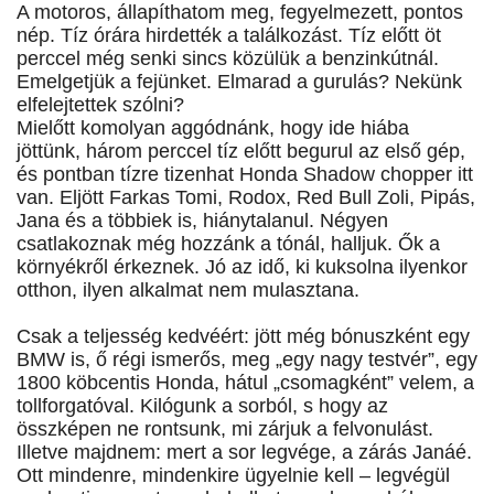
A motoros, állapíthatom meg, fegyelmezett, pontos
nép. Tíz órára hirdették a találkozást. Tíz előtt öt
perccel még senki sincs közülük a benzinkútnál.
Emelgetjük a fejünket. Elmarad a gurulás? Nekünk
elfelejtettek szólni?
Mielőtt komolyan aggódnánk, hogy ide hiába
jöttünk, három perccel tíz előtt begurul az első gép,
és pontban tízre tizenhat Honda Shadow chopper itt
van. Eljött Farkas Tomi, Rodox, Red Bull Zoli, Pipás,
Jana és a többiek is, hiánytalanul. Négyen
csatlakoznak még hozzánk a tónál, halljuk. Ők a
környékről érkeznek. Jó az idő, ki kuksolna ilyenkor
otthon, ilyen alkalmat nem mulasztana.
Csak a teljesség kedvéért: jött még bónuszként egy
BMW is, ő régi ismerős, meg „egy nagy testvér”, egy
1800 köbcentis Honda, hátul „csomagként” velem, a
tollforgatóval. Kilógunk a sorból, s hogy az
összképen ne rontsunk, mi zárjuk a felvonulást.
Illetve majdnem: mert a sor legvége, a zárás Janáé.
Ott mindenre, mindenkire ügyelnie kell – legvégül