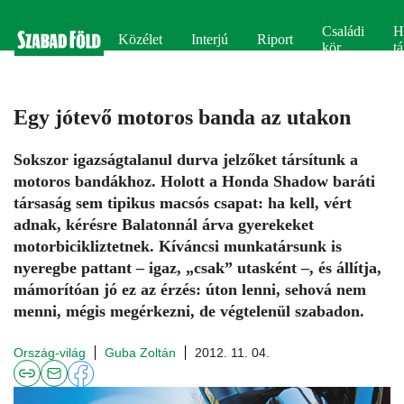
Családi
H
Közélet
Interjú
Riport
kör
tá
Egy jótevő motoros banda az utakon
Sokszor igazságtalanul durva jelzőket társítunk a
motoros bandákhoz. Holott a Honda Shadow baráti
társaság sem tipikus macsós csapat: ha kell, vért
adnak, kérésre Balatonnál árva gyerekeket
motorbicikliztetnek. Kíváncsi munkatársunk is
nyeregbe pattant – igaz, „csak” utasként –, és állítja,
mámorítóan jó ez az érzés: úton lenni, sehová nem
menni, mégis megérkezni, de végtelenül szabadon.
Ország-világ
Guba Zoltán
2012. 11. 04.