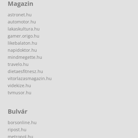
Magazin
astronet.hu
automotor.hu
lakaskultura.hu
gamer.origo.hu
likebalaton.hu
napidoktor.hu
mindmegette.hu
travelo.hu
dietaesfitnesz.hu
vitorlazasmagazin.hu
videkize.hu
tvmusor.hu
Bulvár
borsonline.hu
ripost.hu
metropol.hu