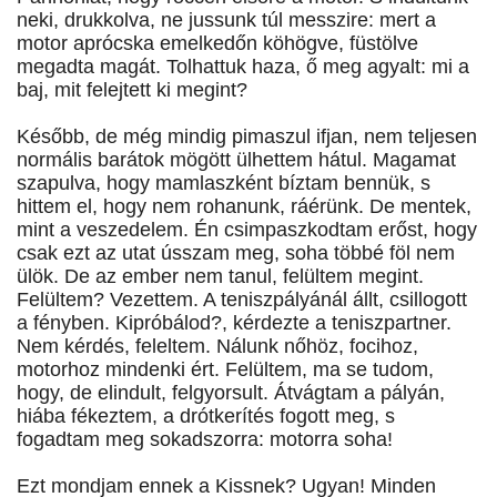
neki, drukkolva, ne jussunk túl messzire: mert a
motor aprócska emelkedőn köhögve, füstölve
megadta magát. Tolhattuk haza, ő meg agyalt: mi a
baj, mit felejtett ki megint?
Később, de még mindig pimaszul ifjan, nem teljesen
normális barátok mögött ülhettem hátul. Magamat
szapulva, hogy mamlaszként bíztam bennük, s
hittem el, hogy nem rohanunk, ráérünk. De mentek,
mint a veszedelem. Én csimpaszkodtam erőst, hogy
csak ezt az utat ússzam meg, soha többé föl nem
ülök. De az ember nem tanul, felültem megint.
Felültem? Vezettem. A teniszpályánál állt, csillogott
a fényben. Kipróbálod?, kérdezte a teniszpartner.
Nem kérdés, feleltem. Nálunk nőhöz, focihoz,
motorhoz mindenki ért. Felültem, ma se tudom,
hogy, de elindult, felgyorsult. Átvágtam a pályán,
hiába fékeztem, a drótkerítés fogott meg, s
fogadtam meg sokadszorra: motorra soha!
Ezt mondjam ennek a Kissnek? Ugyan! Minden