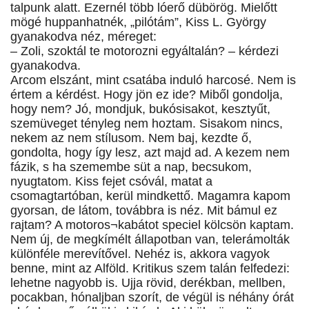
talpunk alatt. Ezernél több lóerő dübörög. Mielőtt
mögé huppanhatnék, „pilótám”, Kiss L. György
gyanakodva néz, méreget:
– Zoli, szoktál te motorozni egyáltalán? – kérdezi
gyanakodva.
Arcom elszánt, mint csatába induló harcosé. Nem is
értem a kérdést. Hogy jön ez ide? Miből gondolja,
hogy nem? Jó, mondjuk, bukósisakot, kesztyűt,
szemüveget tényleg nem hoztam. Sisakom nincs,
nekem az nem stílusom. Nem baj, kezdte ő,
gondolta, hogy így lesz, azt majd ad. A kezem nem
fázik, s ha szemembe süt a nap, becsukom,
nyugtatom. Kiss fejet csóvál, matat a
csomagtartóban, kerül mindkettő. Magamra kapom
gyorsan, de látom, továbbra is néz. Mit bámul ez
rajtam? A motoros¬kabátot speciel kölcsön kaptam.
Nem új, de megkímélt állapotban van, telerámolták
különféle merevítővel. Nehéz is, akkora vagyok
benne, mint az Alföld. Kritikus szem talán felfedezi:
lehetne nagyobb is. Ujja rövid, derékban, mellben,
pocakban, hónaljban szorít, de végül is néhány órát