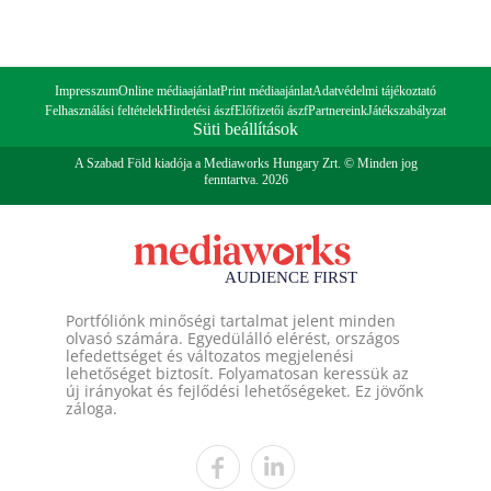
Impresszum
Online médiaajánlat
Print médiaajánlat
Adatvédelmi tájékoztató
Felhasználási feltételek
Hirdetési ászf
Előfizetői ászf
Partnereink
Játékszabályzat
Süti beállítások
A Szabad Föld kiadója a Mediaworks Hungary Zrt. © Minden jog
fenntartva. 2026
Portfóliónk minőségi tartalmat jelent minden
olvasó számára. Egyedülálló elérést, országos
lefedettséget és változatos megjelenési
lehetőséget biztosít. Folyamatosan keressük az
új irányokat és fejlődési lehetőségeket. Ez jövőnk
záloga.