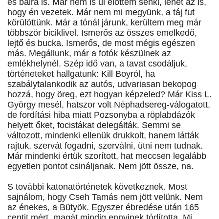
és balra is. Már nem is ül előttem senki, lehet az is,
hogy én vezetek. Már nem mi megyünk, a táj fut
körülöttünk. Már a tónál járunk, kerültem meg már
többször biciklivel. Ismerős az összes emelkedő,
lejtő és bucka. Ismerős, de most mégis egészen
más. Megállunk, már a fotók készülnek az
emlékhelynél. Szép idő van, a tavat csodáljuk,
történeteket hallgatunk: Kill Boyról, ha
szabálytalankodik az autós, udvariasan bekopog
hozzá, hogy öreg, ezt hogyan képzeled? Már Kiss L.
György mesél, hatszor volt Néphadsereg-válogatott,
de fordítási hiba miatt Pozsonyba a röplabdázók
helyett őket, focistákat delegálták. Semmi se
változott, mindenki ellenük drukkolt, hanem látták
rajtuk, szervát fogadni, szerválni, ütni nem tudnak.
Már mindenki értük szorított, hat meccsen legalább
egyetlen pontot csináljanak. Nem jött össze, na.
S további katonatörténetek következnek. Most
sajnálom, hogy Cseh Tamás nem jött velünk. Nem
az énekes, a Bütyök. Egyszer ébredése után 165
centit mért, magát mindig ennyinek tódította. Mi