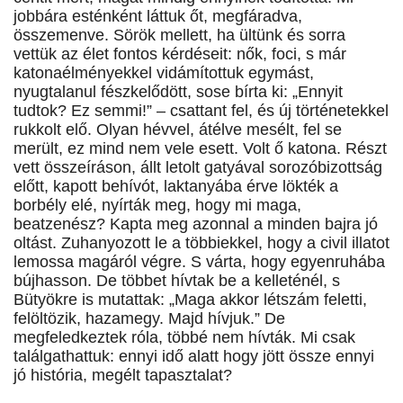
jobbára esténként láttuk őt, megfáradva,
összemenve. Sörök mellett, ha ültünk és sorra
vettük az élet fontos kérdéseit: nők, foci, s már
katonaélményekkel vidámítottuk egymást,
nyugtalanul fészkelődött, sose bírta ki: „Ennyit
tudtok? Ez semmi!” – csattant fel, és új történetekkel
rukkolt elő. Olyan hévvel, átélve mesélt, fel se
merült, ez mind nem vele esett. Volt ő katona. Részt
vett összeíráson, állt letolt gatyával sorozóbizottság
előtt, kapott behívót, laktanyába érve lökték a
borbély elé, nyírták meg, hogy mi maga,
beatzenész? Kapta meg azonnal a minden bajra jó
oltást. Zuhanyozott le a többiekkel, hogy a civil illatot
lemossa magáról végre. S várta, hogy egyenruhába
bújhasson. De többet hívtak be a kelleténél, s
Bütyökre is mutattak: „Maga akkor létszám feletti,
felöltözik, hazamegy. Majd hívjuk.” De
megfeledkeztek róla, többé nem hívták. Mi csak
találgathattuk: ennyi idő alatt hogy jött össze ennyi
jó história, megélt tapasztalat?