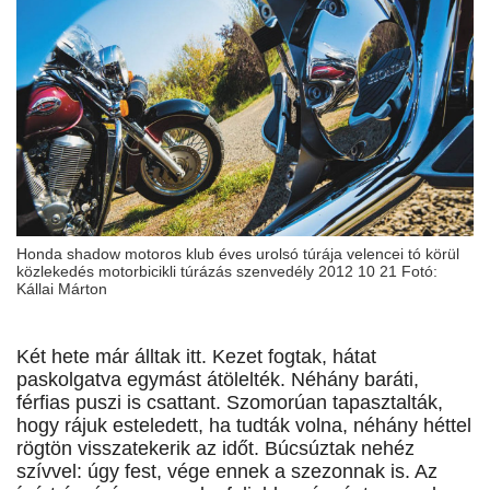
Honda shadow motoros klub éves urolsó túrája velencei tó körül
közlekedés motorbicikli túrázás szenvedély 2012 10 21 Fotó:
Kállai Márton
Két hete már álltak itt. Kezet fogtak, hátat
paskolgatva egymást átölelték. Néhány baráti,
férfias puszi is csattant. Szomorúan tapasztalták,
hogy rájuk esteledett, ha tudták volna, néhány héttel
rögtön visszatekerik az időt. Búcsúztak nehéz
szívvel: úgy fest, vége ennek a szezonnak is. Az