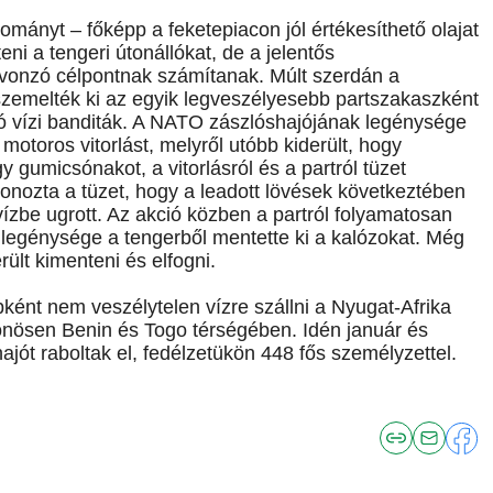
ományt – főképp a feketepiacon jól értékesíthető olajat
eni a tengeri útonállókat, de a jelentős
vonzó célpontnak számítanak. Múlt szerdán a
 szemelték ki az egyik legveszélyesebb partszakaszként
ó vízi banditák. A NATO zászlóshajójának legénysége
motoros vitorlást, melyről utóbb kiderült, hogy
gy gumicsónakot, a vitorlásról és a partról tüzet
zonozta a tüzet, hogy a leadott lövések következtében
vízbe ugrott. Az akció közben a partról folyamatosan
k legénysége a tengerből mentette ki a kalózokat. Még
rült kimenteni és elfogni.
bként nem veszélytelen vízre szállni a Nyugat-Afrika
lönösen Benin és Togo térségében. Idén január és
jót raboltak el, fedélzetükön 448 fős személyzettel.