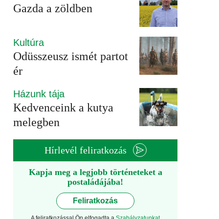
Gazda a zöldben
Kultúra
Odüsszeusz ismét partot
ér
Házunk tája
Kedvenceink a kutya
melegben
Hírlevél feliratkozás
Kapja meg a legjobb történeteket a
postaládájába!
Feliratkozás
A feliratkozással Ön elfogadta a
Szabályzatunkat