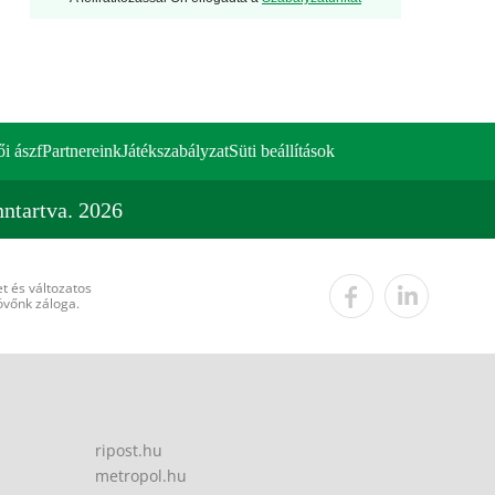
ői ászf
Partnereink
Játékszabályzat
Süti beállítások
ntartva. 2026
t és változatos
övőnk záloga.
ripost.hu
metropol.hu