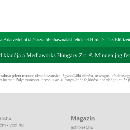
at
Adatvédelmi tájékoztató
Felhasználási feltételek
Hirdetési ászf
Előfizet
d kiadója a Mediaworks Hungary Zrt. © Minden jog fen
rtalmat jelent minden olvasó számára. Egyedülálló elérést, országos lefedettsége
 biztosít. Folyamatosan keressük az új irányokat és fejlődési lehetőségeket. Ez j
Magazin
aol.hu
ém - veol.hu
astronet.hu