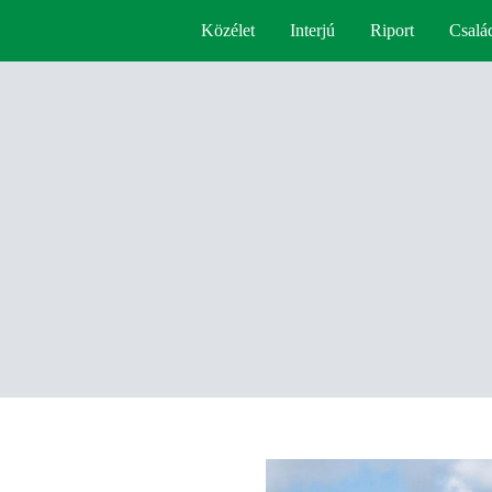
Közélet
Interjú
Riport
Csalá