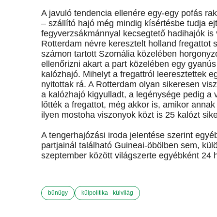
A javuló tendencia ellenére egy-egy pofás rak
– szállító hajó még mindig kísértésbe tudja ejt
fegyverzsákmánnyal kecsegtető hadihajók is 
Rotterdam névre keresztelt holland fregattot
számon tartott Szomália közelében horgonyz
ellenőrizni akart a part közelében egy gyanús 
kalózhajó. Mihelyt a fregattról leeresztettek e
nyitottak rá. A Rotterdam olyan sikeresen vis
a kalózhajó kigyulladt, a legénysége pedig a 
lőtték a fregattot, még akkor is, amikor anna
ilyen mostoha viszonyok közt is 25 kalózt sike
A tengerhajózási iroda jelentése szerint egyé
partjainál található Guineai-öbölben sem, kü
szeptember között világszerte egyébként 24 ha
bűnügy
külpolitika - külvilág