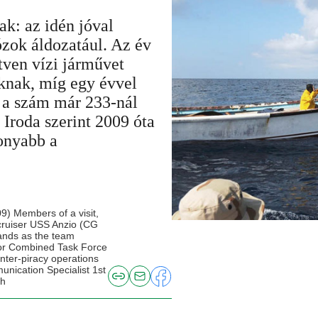
ak: az idén jóval
ózok áldozatául. Az év
tven vízi járművet
áknak, míg egy évvel
 a szám már 233-nál
 Iroda szerint 2009 óta
sonyabb a
 Members of a visit,
cruiser USS Anzio (CG
hands as the team
 for Combined Task Force
unter-piracy operations
nication Specialist 1st
sh