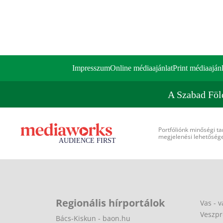
Impresszum
Online médiaajánlat
Print médiaajánl
A Szabad Föl
Portfóliónk minőségi ta
megjelenési lehetőséget
Regionális hírportálok
Vas - v
Veszpr
Bács-Kiskun - baon.hu