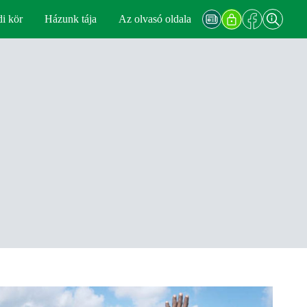
di kör
Házunk tája
Az olvasó oldala