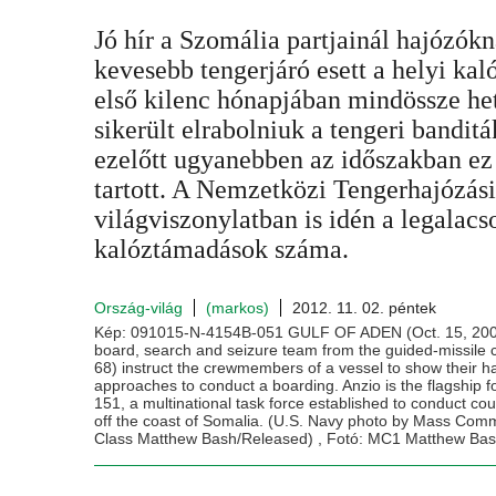
Jó hír a Szomália partjainál hajózókn
kevesebb tengerjáró esett a helyi kal
első kilenc hónapjában mindössze he
sikerült elrabolniuk a tengeri bandit
ezelőtt ugyanebben az időszakban ez
tartott. A Nemzetközi Tengerhajózási
világviszonylatban is idén a legalac
kalóztámadások száma.
Ország-világ
(markos)
2012. 11. 02. péntek
Kép: 091015-N-4154B-051 GULF OF ADEN (Oct. 15, 2009)
board, search and seizure team from the guided-missile 
68) instruct the crewmembers of a vessel to show their 
approaches to conduct a boarding. Anzio is the flagship
151, a multinational task force established to conduct co
off the coast of Somalia. (U.S. Navy photo by Mass Commu
Class Matthew Bash/Released) , Fotó: MC1 Matthew Ba