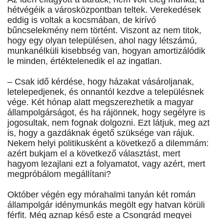
hétvégéik a városközpontban teltek. Verekedések
eddig is voltak a kocsmában, de kirívó
bűncselekmény nem történt. Viszont az nem titok,
hogy egy olyan településen, ahol nagy létszámú,
munkanélküli kisebbség van, hogyan amortizálódik
le minden, értéktelenedik el az ingatlan.
– Csak idő kérdése, hogy házakat vásároljanak,
letelepedjenek, és onnantól kezdve a településnek
vége. Két hónap alatt megszerezhetik a magyar
állampolgárságot, és ha rájönnek, hogy segélyre is
jogosultak, nem fognak dolgozni. Ezt látjuk, meg azt
is, hogy a gazdáknak égető szüksége van rájuk.
Nekem helyi politikusként a következő a dilemmám:
azért bukjam el a következő választást, mert
hagyom lezajlani ezt a folyamatot, vagy azért, mert
megpróbálom megállítani?
Október végén egy mórahalmi tanyán két román
állampolgár idénymunkás megölt egy hatvan körüli
férfit. Még aznap késő este a Csongrád megyei