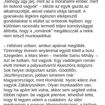
„Nehogy úgy járj, mint az a mórahalmi ember, mert
én bolond vagyok” – idézte az egyik gazda az
alkalmazottját, akivel valami vitája támadt. A
gyanakvás légköre egészen elképesztő
gondolatokat is elültet az emberek fejében: egy
különben racionális termelő teljes komolysággal
állította, hogy a „románok” megátkozzák a nekik
nem tetsző munkaadókat.
– Hétéves voltam, amikor apámat megölték.
Tizennégy évesen anyámmal együtt kitett a busz
Szegeden, a Mars téren – mesélte Samu Mihály. –
Azt se tudtam, hol vagyok. Egy vadidegen román
elvitt minket a pályaudvarról Akasztóra dolgozni.
Sok helyen dolgoztam aztán, Gödöllőn,
Jászfényszarun, jobban ismerem már
Magyarországot, mint Romániát. Nyolc-kilenc éve
vagyok Zákányszéken. Olyan munkaadóm van,
hogy ha apám lett volna, akkor sem segített volna
többet rajtam: be vagyok jelentve, lehetővé tette,
hogy itt legyen velem a családom. Az idén
megkaptam a magyar állampolgárságot, a kisfiam