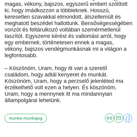
magas, vékony, bajszos, egyszerű embert szólított
ki, hogy imádkozzon a többieknek. Hosszú,
keresetlen szavakkal elmondott, átszellemült és
meghatott beszédet hallottunk. Bensőségességében
vonzót és feltárulkozó voltában szemérmetlenül
taszítót. Egyszerre kérést és vallomást arról, hogy
egy embernek, történetesen ennek a magas,
vékony, bajszos vendégmunkásnak mi a világon a
legfontosabb.
– Köszönöm, Uram, hogy itt van a szerető
családom, hogy adtál kenyeret és munkát.
Köszönöm, Uram, hogy a perzselő jelenléted ma
érzékelhető volt ezen a helyen. És köszönöm,
Uram, hogy a mennynek itt ma mindannyian
állampolgárai lehetünk.
munka-munkajog