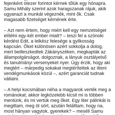
fejenként ötezer forintot kérnek tőlük egy hónapra.
Samu Mihály szerint azok haragszanak rájuk, akik
ugyanazt a munkát végeznék, mint ők. Csak
magasabb fizetséget kérnének érte.
– Azt nem értem, hogy miért kell egy nemzetséget
elítélni egy-két ember miatt? – teszi fel a szónoki
kérdést Edit, a lelkész felesége a gyilkosság
kapcsán. Őket különösen azért sokkolja a dolog,
mert beilleszkedtek Zákányszéken, megkapták az
állampolgárságot, dolgoznak, a lányuk osztályelső
és tanulmányi versenyeket nyer. Úgy érzik, hogy aki
megtért – márpedig sokakat megtérítettek az itteni
vendégmunkások közül –, azért garanciát tudnak
vállalni.
– A helyi kocsmában néha a magyarok verték meg a
románokat; akkor legközelebb kicsit mi is többen
mentünk, és mi vertük meg őket. Egy liter pálinkát is
megittam, meg öt sört, azután felálltam, hogy na,
most hányan vagytok, gyerekek? – meséli Samu