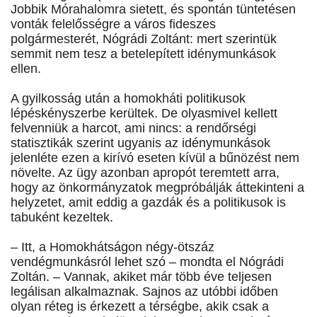
Jobbik Mórahalomra sietett, és spontán tüntetésen
vonták felelősségre a város fideszes
polgármesterét, Nógrádi Zoltánt: mert szerintük
semmit nem tesz a betelepített idénymunkások
ellen.
A gyilkosság után a homokháti politikusok
lépéskényszerbe kerültek. De olyasmivel kellett
felvenniük a harcot, ami nincs: a rendőrségi
statisztikák szerint ugyanis az idénymunkások
jelenléte ezen a kirívó eseten kívül a bűnözést nem
növelte. Az ügy azonban apropót teremtett arra,
hogy az önkormányzatok megpróbálják áttekinteni a
helyzetet, amit eddig a gazdák és a politikusok is
tabuként kezeltek.
– Itt, a Homokhátságon négy-ötszáz
vendégmunkásról lehet szó – mondta el Nógrádi
Zoltán. – Vannak, akiket már több éve teljesen
legálisan alkalmaznak. Sajnos az utóbbi időben
olyan réteg is érkezett a térségbe, akik csak a