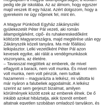
pedig ide jár iskolába. Az az álmom, hogy egyszer
majd veszek itt egy házat. Azért dolgozom, hogy a
gyerekeim ne úgy nőjenek fel, mint én.
A Magyar Pünkösdi Egyház zákányszéki
gyülekezetét Péter Pál vezeti, aki román
állampolgárként, cipő- és ruhakereskedőként
költözött Magyarországra, majd megtérése után egy
Zákányszék közeli tanyára. Ma már főállású
lelkipásztor. Lelki vezetőként Péter Pál azon
kevesek egyike, aki rálát a vendégmunkások
viszonyaira, az életére.
– Tavasszal megjöttek az emberek, de mivel
elfagyott a barack, nem volt munka. És mivel nem
volt munka, nem volt pénzük, nem tudtak
hazamenni – magyarázta a lelkész, mi váltotta ki
már nyáron a falubeliek aggodalmát. A lelkész
szerint az sem gerjeszt bizalmat, amilyen
körülmények között ezek az emberek élnek. De ő
inkább azokat hibáztatja, akik tizenöt embert
altatnak egyetlen szobában omladozó tanyákon, és