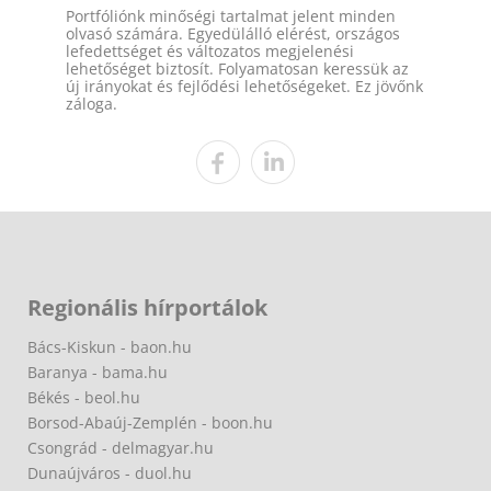
Portfóliónk minőségi tartalmat jelent minden
olvasó számára. Egyedülálló elérést, országos
lefedettséget és változatos megjelenési
lehetőséget biztosít. Folyamatosan keressük az
új irányokat és fejlődési lehetőségeket. Ez jövőnk
záloga.
Regionális hírportálok
Bács-Kiskun - baon.hu
Baranya - bama.hu
Békés - beol.hu
Borsod-Abaúj-Zemplén - boon.hu
Csongrád - delmagyar.hu
Dunaújváros - duol.hu