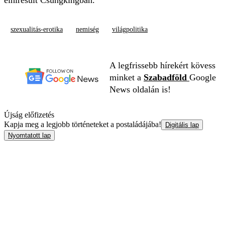
elhíresült Csungkingban.
szexualitás-erotika
nemiség
világpolitika
A legfrissebb hírekért kövess
minket a
Szabadföld
Google
News oldalán is!
Újság előfizetés
Kapja meg a legjobb történeteket a postaládájába!
Digitális lap
Nyomtatott lap