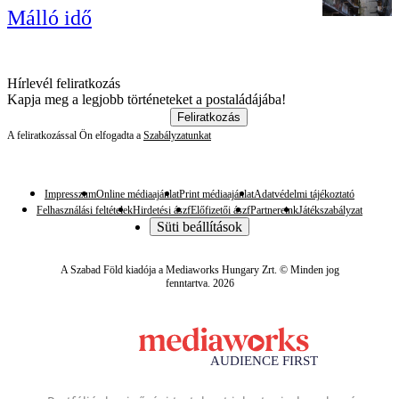
Málló idő
Hírlevél feliratkozás
Kapja meg a legjobb történeteket a postaládájába!
Feliratkozás
A feliratkozással Ön elfogadta a
Szabályzatunkat
Impresszum
Online médiaajánlat
Print médiaajánlat
Adatvédelmi tájékoztató
Felhasználási feltételek
Hirdetési ászf
Előfizetői ászf
Partnereink
Játékszabályzat
Süti beállítások
A Szabad Föld kiadója a Mediaworks Hungary Zrt. © Minden jog
fenntartva. 2026