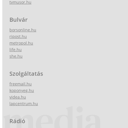
tvmusor.hu
Bulvár
borsonline.hu
ripost.hu
metropol.hu
life.hu
she.hu
Szolgáltatás
freemail.hu
koponyeg.hu
videa.hu
lapcentrum.hu
Rádió