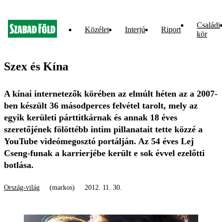
Családi
Közélet
Interjú
Riport
kör
Szex és Kína
A kínai internetezők körében az elmúlt héten az a 2007-
ben készült 36 másodperces felvétel tarolt, mely az
egyik kerületi párttitkárnak és annak 18 éves
szeretőjének fölöttébb intim pillanatait tette közzé a
YouTube videómegosztó portálján. Az 54 éves Lej
Cseng-funak a karrierjébe került e sok évvel ezelőtti
botlása.
Ország-világ
(markos)
2012. 11. 30.