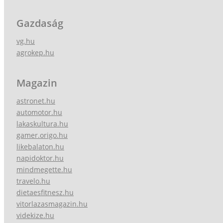
Gazdaság
vg.hu
agrokep.hu
Magazin
astronet.hu
automotor.hu
lakaskultura.hu
gamer.origo.hu
likebalaton.hu
napidoktor.hu
mindmegette.hu
travelo.hu
dietaesfitnesz.hu
vitorlazasmagazin.hu
videkize.hu