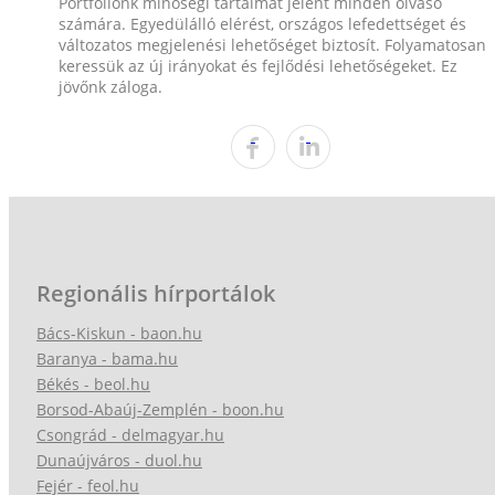
Portfóliónk minőségi tartalmat jelent minden olvasó
számára. Egyedülálló elérést, országos lefedettséget és
változatos megjelenési lehetőséget biztosít. Folyamatosan
keressük az új irányokat és fejlődési lehetőségeket. Ez
jövőnk záloga.
Regionális hírportálok
Bács-Kiskun - baon.hu
Baranya - bama.hu
Békés - beol.hu
Borsod-Abaúj-Zemplén - boon.hu
Csongrád - delmagyar.hu
Dunaújváros - duol.hu
Fejér - feol.hu