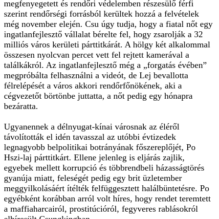
megfenyegetett és rendőri védelemben részesülő férfi
szerint rendőrségi forrásból kerültek hozzá a felvételek
még november elején. Csu úgy tudja, hogy a fiatal nőt egy
ingatlanfejlesztő vállalat bérelte fel, hogy zsarolják a 32
milliós város kerületi párttitkárát. A hölgy két alkalommal
összesen nyolcvan percet vett fel rejtett kamerával a
találkákról. Az ingatlanfejlesztő még a „forgatás évében”
megpróbálta felhasználni a videót, de Lej bevallotta
félrelépését a város akkori rendőrfőnökének, aki a
cégvezetőt börtönbe juttatta, a nőt pedig egy hónapra
bezáratta.
Ugyanennek a délnyugat-kínai városnak az éléről
távolították el idén tavasszal az utóbbi évtizedek
legnagyobb belpolitikai botrányának főszereplőjét, Po
Hszi-laj párttitkárt. Ellene jelenleg is eljárás zajlik,
egyebek mellett korrupció és többrendbeli házasságtörés
gyanúja miatt, feleségét pedig egy brit üzletember
meggyilkolásáért ítélték felfüggesztett halálbüntetésre. Po
egyébként korábban arról volt híres, hogy rendet teremtett
a maffiaharcairól, prostitúcióról, fegyveres rablásokról