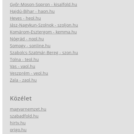
Győr-Moson-Sopron - kisalfold.hu
Hajdú-Bihar - haon.hu
Heves - heol.hu
Jász-Nagykun-Szolnok - szoljon.hu
Komárom-Esztergom - kemma.hu
Nógrád - nool.hu
Somogy - sonline.hu
Szabolcs-Szatmár-Bereg - szon.hu
Tolna - teol.hu
Vas - vaol.hu
Veszprém - veol.hu
Zala - zaol.hu
Közélet
magyarnemzet.hu
szabadfold.hu
hirtv.hu
origo.hu