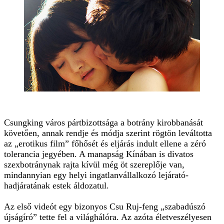
Csungking város pártbizottsága a botrány kirobbanását
követően, annak rendje és módja szerint rögtön leváltotta
az „erotikus film” főhősét és eljárás indult ellene a zéró
tolerancia jegyében. A manapság Kínában is divatos
szexbotránynak rajta kívül még öt szereplője van,
mindannyian egy helyi ingatlanvállalkozó lejárató-
hadjáratának estek áldozatul.
Az első videót egy bizonyos Csu Ruj-feng „szabadúszó
újságíró” tette fel a világhálóra. Az azóta életveszélyesen