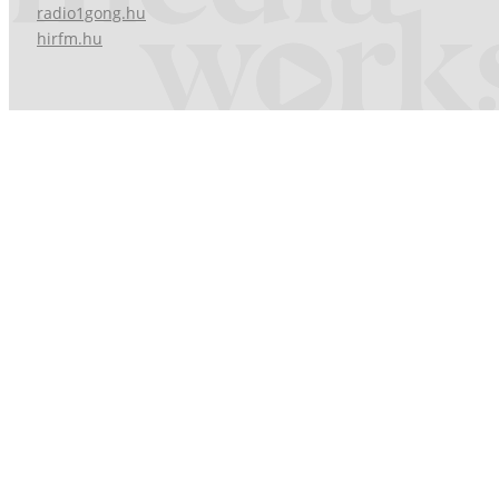
radio1gong.hu
hirfm.hu