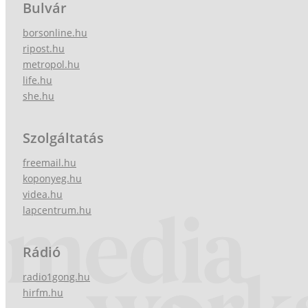
Bulvár
borsonline.hu
ripost.hu
metropol.hu
life.hu
she.hu
Szolgáltatás
freemail.hu
koponyeg.hu
videa.hu
lapcentrum.hu
Rádió
radio1gong.hu
hirfm.hu