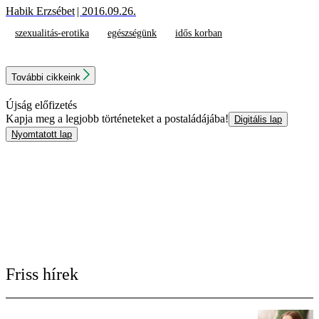
Habik Erzsébet
| 2016.09.26.
szexualitás-erotika
egészségünk
idős korban
További cikkeink
Újság előfizetés
Kapja meg a legjobb történeteket a postaládájába!
Digitális lap
Nyomtatott lap
Friss hírek