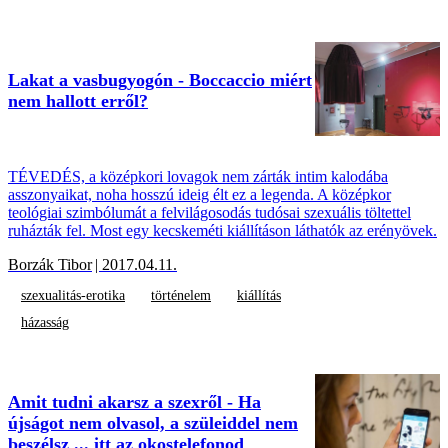
Lakat a vasbugyogón - Boccaccio miért
nem hallott erről?
TÉVEDÉS, a középkori lovagok nem zárták intim kalodába
asszonyaikat, noha hosszú ideig élt ez a legenda. A középkor
teológiai szimbólumát a felvilágosodás tudósai szexuális töltettel
ruházták fel. Most egy kecskeméti kiállításon láthatók az erényövek.
Borzák Tibor
| 2017.04.11.
szexualitás-erotika
történelem
kiállítás
házasság
Amit tudni akarsz a szexről - Ha
újságot nem olvasol, a szüleiddel nem
beszélsz ... itt az okostelefonod