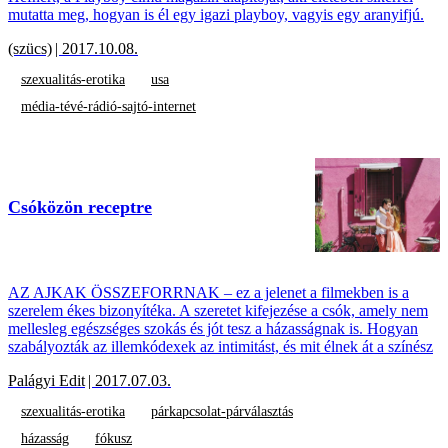
mutatta meg, hogyan is él egy igazi playboy, vagyis egy aranyifjú.
(szücs)
| 2017.10.08.
szexualitás-erotika
usa
média-tévé-rádió-sajtó-internet
Csóközön receptre
AZ AJKAK ÖSSZEFORRNAK – ez a jelenet a filmekben is a
szerelem ékes bizonyítéka. A szeretet kifejezése a csók, amely nem
mellesleg egészséges szokás és jót tesz a házasságnak is. Hogyan
szabályozták az illemkódexek az intimitást, és mit élnek át a színész
Palágyi Edit
| 2017.07.03.
szexualitás-erotika
párkapcsolat-párválasztás
házasság
fókusz