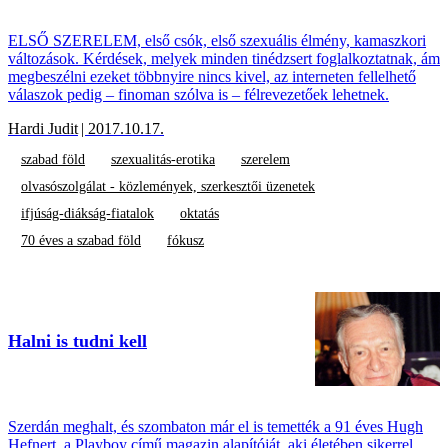
ELSŐ SZERELEM, első csók, első szexuális élmény, kamaszkori
változások. Kérdések, melyek minden tinédzsert foglalkoztatnak, ám
megbeszélni ezeket többnyire nincs kivel, az interneten fellelhető
válaszok pedig – finoman szólva is – félrevezetőek lehetnek.
Hardi Judit
| 2017.10.17.
szabad föld
szexualitás-erotika
szerelem
olvasószolgálat - közlemények, szerkesztői üzenetek
ifjúság-diákság-fiatalok
oktatás
70 éves a szabad föld
fókusz
Halni is tudni kell
Szerdán meghalt, és szombaton már el is temették a 91 éves Hugh
Hefnert, a Playboy című magazin alapítóját, aki életében sikerrel